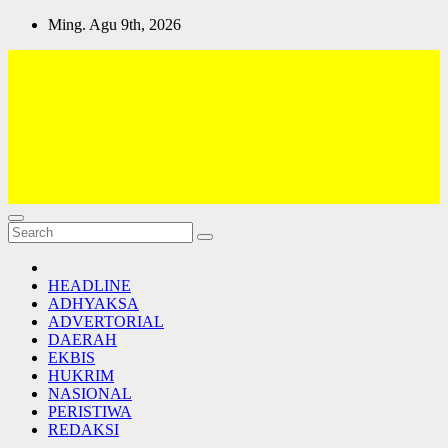
Skip
Ming. Agu 9th, 2026
to
content
Lativi News
Semua Jadi Teman
HEADLINE
ADHYAKSA
ADVERTORIAL
DAERAH
EKBIS
HUKRIM
NASIONAL
PERISTIWA
REDAKSI