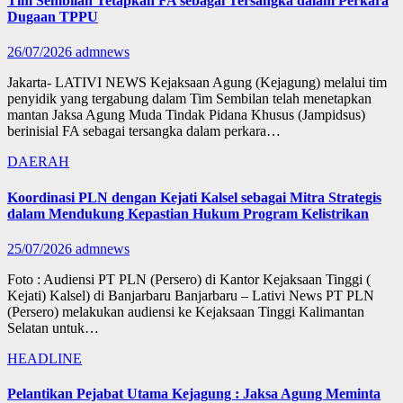
Tim Sembilan Tetapkan FA sebagai Tersangka dalam Perkara
Dugaan TPPU
26/07/2026
admnews
Jakarta- LATIVI NEWS Kejaksaan Agung (Kejagung) melalui tim
penyidik yang tergabung dalam Tim Sembilan telah menetapkan
mantan Jaksa Agung Muda Tindak Pidana Khusus (Jampidsus)
berinisial FA sebagai tersangka dalam perkara…
DAERAH
Koordinasi PLN dengan Kejati Kalsel sebagai Mitra Strategis
dalam Mendukung Kepastian Hukum Program Kelistrikan
25/07/2026
admnews
Foto : Audiensi PT PLN (Persero) di Kantor Kejaksaan Tinggi (
Kejati) Kalsel) di Banjarbaru Banjarbaru – Lativi News PT PLN
(Persero) melakukan audiensi ke Kejaksaan Tinggi Kalimantan
Selatan untuk…
HEADLINE
Pelantikan Pejabat Utama Kejagung : Jaksa Agung Meminta