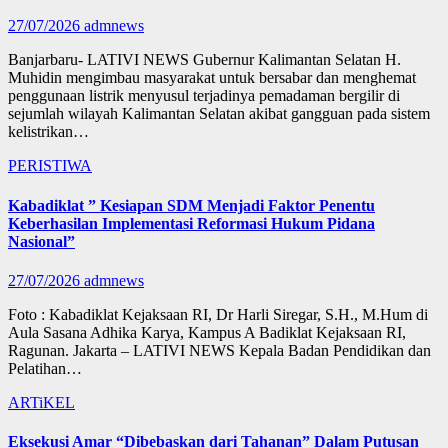
27/07/2026
admnews
Banjarbaru- LATIVI NEWS Gubernur Kalimantan Selatan H.
Muhidin mengimbau masyarakat untuk bersabar dan menghemat
penggunaan listrik menyusul terjadinya pemadaman bergilir di
sejumlah wilayah Kalimantan Selatan akibat gangguan pada sistem
kelistrikan…
PERISTIWA
Kabadiklat ” Kesiapan SDM Menjadi Faktor Penentu
Keberhasilan Implementasi Reformasi Hukum Pidana
Nasional”
27/07/2026
admnews
Foto : Kabadiklat Kejaksaan RI, Dr Harli Siregar, S.H., M.Hum di
Aula Sasana Adhika Karya, Kampus A Badiklat Kejaksaan RI,
Ragunan. Jakarta – LATIVI NEWS Kepala Badan Pendidikan dan
Pelatihan…
ARTiKEL
Eksekusi Amar “Dibebaskan dari Tahanan” Dalam Putusan