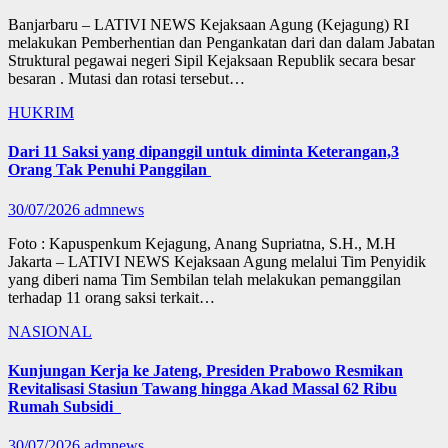
Banjarbaru – LATIVI NEWS Kejaksaan Agung (Kejagung) RI
melakukan Pemberhentian dan Pengankatan dari dan dalam Jabatan
Struktural pegawai negeri Sipil Kejaksaan Republik secara besar
besaran . Mutasi dan rotasi tersebut…
HUKRIM
Dari 11 Saksi yang dipanggil untuk diminta Keterangan,3
Orang Tak Penuhi Panggilan
30/07/2026
admnews
Foto : Kapuspenkum Kejagung, Anang Supriatna, S.H., M.H
Jakarta – LATIVI NEWS Kejaksaan Agung melalui Tim Penyidik
yang diberi nama Tim Sembilan telah melakukan pemanggilan
terhadap 11 orang saksi terkait…
NASIONAL
Kunjungan Kerja ke Jateng, Presiden Prabowo Resmikan
Revitalisasi Stasiun Tawang hingga Akad Massal 62 Ribu
Rumah Subsidi
30/07/2026
admnews