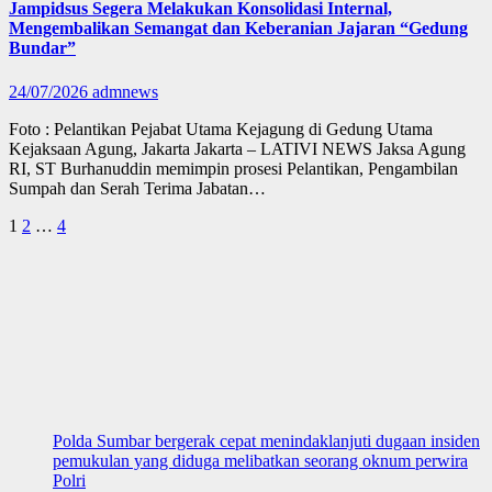
Jampidsus Segera Melakukan Konsolidasi Internal,
Mengembalikan Semangat dan Keberanian Jajaran “Gedung
Bundar”
24/07/2026
admnews
Foto : Pelantikan Pejabat Utama Kejagung di Gedung Utama
Kejaksaan Agung, Jakarta Jakarta – LATIVI NEWS Jaksa Agung
RI, ST Burhanuddin memimpin prosesi Pelantikan, Pengambilan
Sumpah dan Serah Terima Jabatan…
Paginasi
1
2
…
4
pos
Polda Sumbar bergerak cepat menindaklanjuti dugaan insiden
pemukulan yang diduga melibatkan seorang oknum perwira
Polri