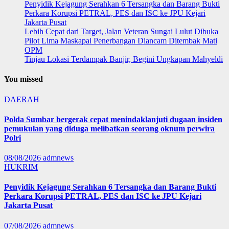
Penyidik Kejagung Serahkan 6 Tersangka dan Barang Bukti
Perkara Korupsi PETRAL, PES dan ISC ke JPU Kejari
Jakarta Pusat
Lebih Cepat dari Target, Jalan Veteran Sungai Lulut Dibuka
Pilot Lima Maskapai Penerbangan Diancam Ditembak Mati
OPM
Tinjau Lokasi Terdampak Banjir, Begini Ungkapan Mahyeldi
You missed
DAERAH
Polda Sumbar bergerak cepat menindaklanjuti dugaan insiden
pemukulan yang diduga melibatkan seorang oknum perwira
Polri
08/08/2026
admnews
HUKRIM
Penyidik Kejagung Serahkan 6 Tersangka dan Barang Bukti
Perkara Korupsi PETRAL, PES dan ISC ke JPU Kejari
Jakarta Pusat
07/08/2026
admnews