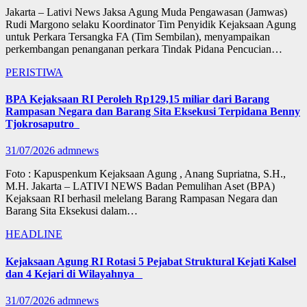
Jakarta – Lativi News Jaksa Agung Muda Pengawasan (Jamwas)
Rudi Margono selaku Koordinator Tim Penyidik Kejaksaan Agung
untuk Perkara Tersangka FA (Tim Sembilan), menyampaikan
perkembangan penanganan perkara Tindak Pidana Pencucian…
PERISTIWA
BPA Kejaksaan RI Peroleh Rp129,15 miliar dari Barang
Rampasan Negara dan Barang Sita Eksekusi Terpidana Benny
Tjokrosaputro
31/07/2026
admnews
Foto : Kapuspenkum Kejaksaan Agung , Anang Supriatna, S.H.,
M.H. Jakarta – LATIVI NEWS Badan Pemulihan Aset (BPA)
Kejaksaan RI berhasil melelang Barang Rampasan Negara dan
Barang Sita Eksekusi dalam…
HEADLINE
Kejaksaan Agung RI Rotasi 5 Pejabat Struktural Kejati Kalsel
dan 4 Kejari di Wilayahnya
31/07/2026
admnews