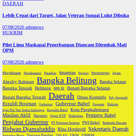
DAERAH
Lebih Cepat dari Target, Jalan Veteran Sungai Lulut Dibuka
07/08/2026
admnews
HUKRIM
Pilot Lima Maskapai Penerbangan Diancam Ditembak Mati
OPM
07/08/2026
admnews
#magetan
#kejaksaan
#ponorogo
#kejaksaanri
#madiun
#ngawi
Agam
Bangka Belitung
Algafry Rahman
Bangka Selatan
Bangka Tengah
Belitung
Bupati Bangka Selatan
BPK RI
Daerah
Bupati Bangka Tengah
Dinas Kominfo
Edy Supriadi
Erzaldi Rosman
Gubernur Babel
Gubernur
Gugatan
Hukrim
Kota Pangkalpinang
Irjen Pol Yan Sultra Indrajaya
Kapolda Babel
Maulan Aklil
Pemprov Babel
Naziarto
Opini WTP
Pelabuhan
Penjabat Gubernur
PWI Babel
PT Pulomas Sentosa
Radmida Dawam
Ridwan Djamaluddin
Sekretaris Daerah
Riza Herdavid
Tanjung Pandan
UKW
UMKM
Sumatera Barat
TNI AD