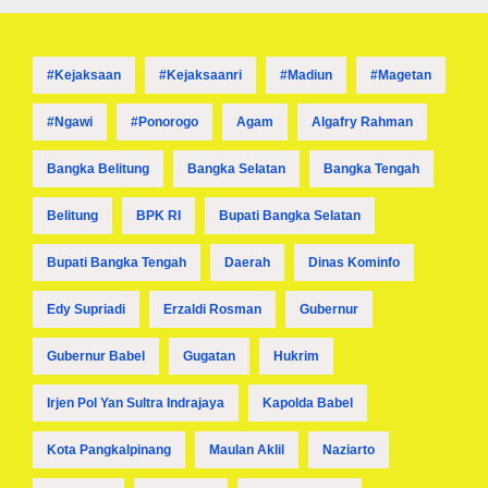
#kejaksaan
#kejaksaanri
#madiun
#magetan
#ngawi
#ponorogo
Agam
Algafry Rahman
Bangka Belitung
Bangka Selatan
Bangka Tengah
Belitung
BPK RI
Bupati Bangka Selatan
Bupati Bangka Tengah
Daerah
Dinas Kominfo
Edy Supriadi
Erzaldi Rosman
Gubernur
Gubernur Babel
Gugatan
Hukrim
Irjen Pol Yan Sultra Indrajaya
Kapolda Babel
Kota Pangkalpinang
Maulan Aklil
Naziarto