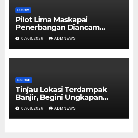
HUKRIM
Pilot Lima Maskapai
Penerbangan Diancam
Ditembak Mati OPM
07/08/2026
ADMNEWS
DAERAH
Tinjau Lokasi Terdampak
Banjir, Begini Ungkapan
Mahyeldi
07/08/2026
ADMNEWS