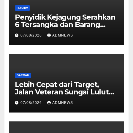
HUKRIM
Penyidik Kejagung Serahkan
6 Tersangka dan Barang
Bukti Perkara Korupsi
07/08/2026
ADMNEWS
PETRAL, PES dan ISC ke JPU
Kejari Jakarta Pusat
DAERAH
Lebih Cepat dari Target,
Jalan Veteran Sungai Lulut
Dibuka
07/08/2026
ADMNEWS