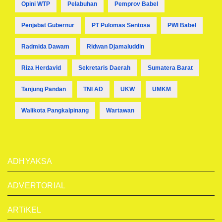
Opini WTP
Pelabuhan
Pemprov Babel
Penjabat Gubernur
PT Pulomas Sentosa
PWI Babel
Radmida Dawam
Ridwan Djamaluddin
Riza Herdavid
Sekretaris Daerah
Sumatera Barat
Tanjung Pandan
TNI AD
UKW
UMKM
Walikota Pangkalpinang
Wartawan
ADHYAKSA
ADVERTORIAL
ARTiKEL