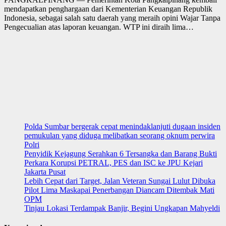
mendapatkan penghargaan dari Kementerian Keuangan Republik
Indonesia, sebagai salah satu daerah yang meraih opini Wajar Tanpa
Pengecualian atas laporan keuangan. WTP ini diraih lima…
Polda Sumbar bergerak cepat menindaklanjuti dugaan insiden
pemukulan yang diduga melibatkan seorang oknum perwira
Polri
Penyidik Kejagung Serahkan 6 Tersangka dan Barang Bukti
Perkara Korupsi PETRAL, PES dan ISC ke JPU Kejari
Jakarta Pusat
Lebih Cepat dari Target, Jalan Veteran Sungai Lulut Dibuka
Pilot Lima Maskapai Penerbangan Diancam Ditembak Mati
OPM
Tinjau Lokasi Terdampak Banjir, Begini Ungkapan Mahyeldi