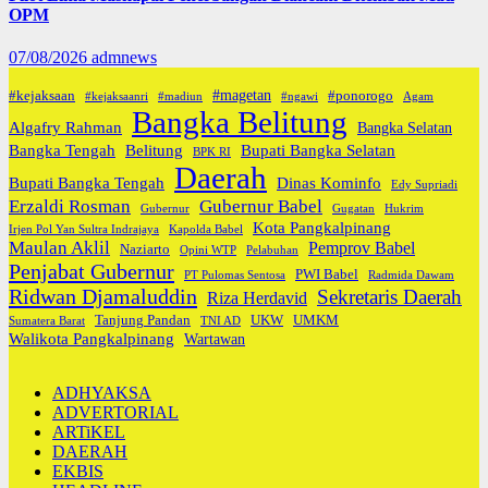
OPM
07/08/2026
admnews
#magetan
#kejaksaan
#ponorogo
#kejaksaanri
#madiun
#ngawi
Agam
Bangka Belitung
Algafry Rahman
Bangka Selatan
Bangka Tengah
Belitung
Bupati Bangka Selatan
BPK RI
Daerah
Bupati Bangka Tengah
Dinas Kominfo
Edy Supriadi
Erzaldi Rosman
Gubernur Babel
Gubernur
Gugatan
Hukrim
Kota Pangkalpinang
Irjen Pol Yan Sultra Indrajaya
Kapolda Babel
Maulan Aklil
Pemprov Babel
Naziarto
Opini WTP
Pelabuhan
Penjabat Gubernur
PWI Babel
PT Pulomas Sentosa
Radmida Dawam
Ridwan Djamaluddin
Sekretaris Daerah
Riza Herdavid
Tanjung Pandan
UKW
UMKM
Sumatera Barat
TNI AD
Walikota Pangkalpinang
Wartawan
ADHYAKSA
ADVERTORIAL
ARTiKEL
DAERAH
EKBIS