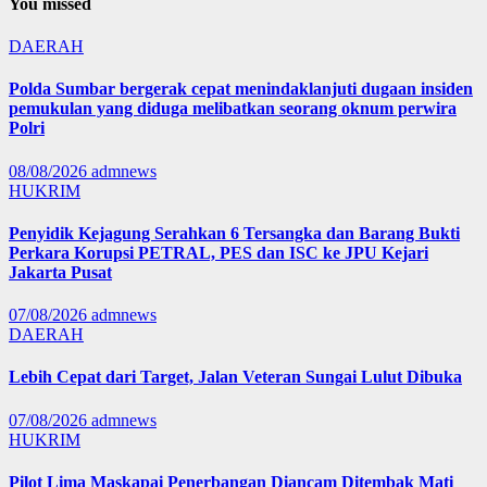
You missed
DAERAH
Polda Sumbar bergerak cepat menindaklanjuti dugaan insiden
pemukulan yang diduga melibatkan seorang oknum perwira
Polri
08/08/2026
admnews
HUKRIM
Penyidik Kejagung Serahkan 6 Tersangka dan Barang Bukti
Perkara Korupsi PETRAL, PES dan ISC ke JPU Kejari
Jakarta Pusat
07/08/2026
admnews
DAERAH
Lebih Cepat dari Target, Jalan Veteran Sungai Lulut Dibuka
07/08/2026
admnews
HUKRIM
Pilot Lima Maskapai Penerbangan Diancam Ditembak Mati