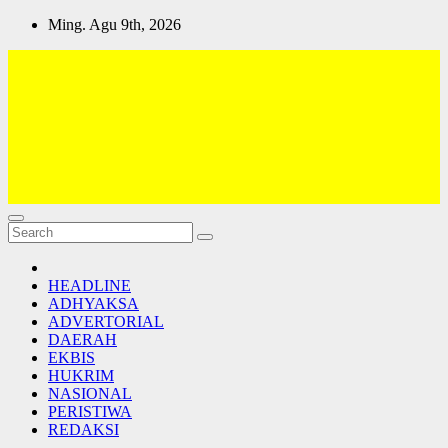
Skip
Ming. Agu 9th, 2026
to
content
Lativi News
Semua Jadi Teman
HEADLINE
ADHYAKSA
ADVERTORIAL
DAERAH
EKBIS
HUKRIM
NASIONAL
PERISTIWA
REDAKSI