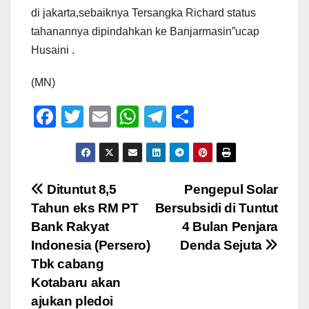
di jakarta,sebaiknya Tersangka Richard status
tahanannya dipindahkan ke Banjarmasin”ucap
Husaini .
(MN)
F
T
E
W
T
S
a
wi
m
h
el
h
c
tt
ail
at
e
ar
e
er
s
gr
e
Navigasi
Dituntut 8,5
Pengepul Solar
b
A
a
Tahun eks RM PT
Bersubsidi di Tuntut
pos
o
p
m
Bank Rakyat
4 Bulan Penjara
o
p
Indonesia (Persero)
Denda Sejuta
Tbk cabang
k
Kotabaru akan
ajukan pledoi