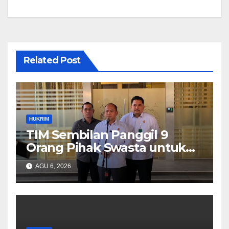
Related Post
HUKRIM
TIM Sembilan Panggil 9
Orang Pihak Swasta untuk
Memperoleh Alat Bukti dan
AGU 6, 2026
Memperjelas Konstruksi
Perkara Dugaan TPPU yang
Melibatkan Tersangka FA