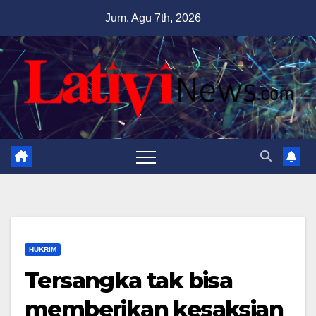
Skip
Jum. Agu 7th, 2026
to
content
HUKRIM
Tersangka tak bisa
memberikan kesaksian