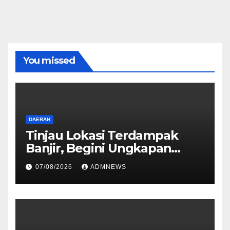
You missed
DAERAH
Tinjau Lokasi Terdampak
Banjir, Begini Ungkapan
Mahyeldi
07/08/2026
ADMNEWS