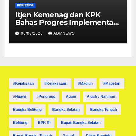
PERISTIWA
Itjen Kemenag dan KPK
Bahas Progres Implementasi
Tiga Aksi Stranas
06/08/2026
ADMNEWS
Pencegahan Korupsi
#kejaksaan
#kejaksaanri
#madiun
#magetan
#ngawi
#ponorogo
Agam
Algafry Rahman
Bangka Belitung
Bangka Selatan
Bangka Tengah
Belitung
BPK RI
Bupati Bangka Selatan
Bupati Bangka Tengah
Daerah
Dinas Kominfo