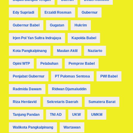
Edy Supriadi
Erzaldi Rosman
Gubernur
Gubernur Babel
Gugatan
Hukrim
Irjen Pol Yan Sultra Indrajaya
Kapolda Babel
Kota Pangkalpinang
Maulan Aklil
Naziarto
Opini WTP
Pelabuhan
Pemprov Babel
Penjabat Gubernur
PT Pulomas Sentosa
PWI Babel
Radmida Dawam
Ridwan Djamaluddin
Riza Herdavid
Sekretaris Daerah
Sumatera Barat
Tanjung Pandan
TNI AD
UKW
UMKM
Walikota Pangkalpinang
Wartawan