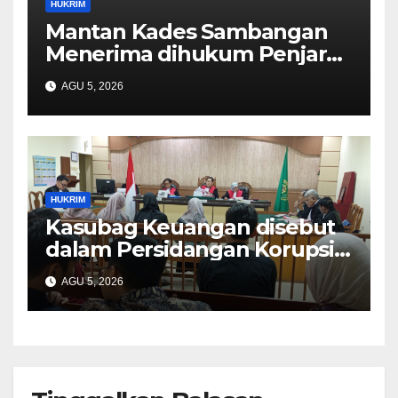
HUKRIM
Mantan Kades Sambangan
Menerima dihukum Penjara 1
tahun 4 Bulan
AGU 5, 2026
HUKRIM
Kasubag Keuangan disebut
dalam Persidangan Korupsi
Dana BOK
AGU 5, 2026