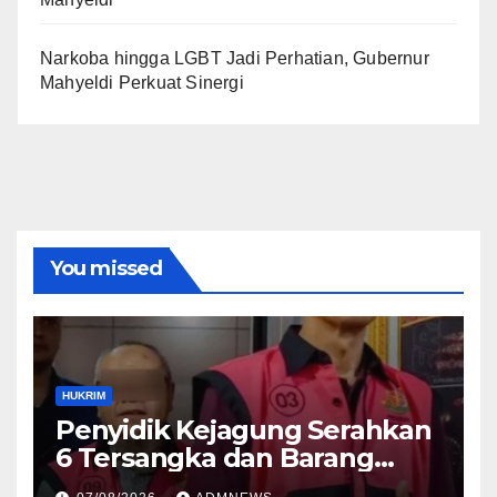
Narkoba hingga LGBT Jadi Perhatian, Gubernur
Mahyeldi Perkuat Sinergi
You missed
HUKRIM
Penyidik Kejagung Serahkan
6 Tersangka dan Barang
Bukti Perkara Korupsi