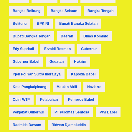
Bangka Belitung
Bangka Selatan
Bangka Tengah
Belitung
BPK RI
Bupati Bangka Selatan
Bupati Bangka Tengah
Daerah
Dinas Kominfo
Edy Supriadi
Erzaldi Rosman
Gubernur
Gubernur Babel
Gugatan
Hukrim
Irjen Pol Yan Sultra Indrajaya
Kapolda Babel
Kota Pangkalpinang
Maulan Aklil
Naziarto
Opini WTP
Pelabuhan
Pemprov Babel
Penjabat Gubernur
PT Pulomas Sentosa
PWI Babel
Radmida Dawam
Ridwan Djamaluddin