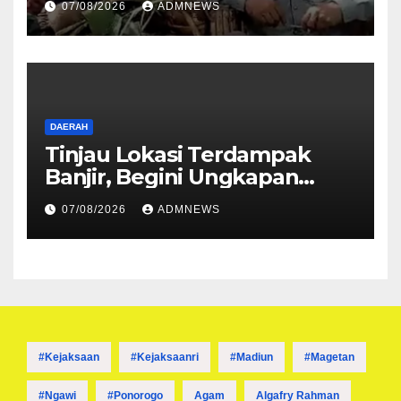
07/08/2026
ADMNEWS
DAERAH
Tinjau Lokasi Terdampak
Banjir, Begini Ungkapan
Mahyeldi
07/08/2026
ADMNEWS
#kejaksaan
#kejaksaanri
#madiun
#magetan
#ngawi
#ponorogo
Agam
Algafry Rahman