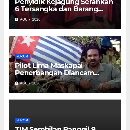
Penyidik Kejagung Serahkan
6 Tersangka dan Barang
Bukti Perkara Korupsi
AGU 7, 2026
PETRAL, PES dan ISC ke JPU
Kejari Jakarta Pusat
HUKRIM
Pilot Lima Maskapai
Penerbangan Diancam
Ditembak Mati OPM
AGU 7, 2026
HUKRIM
TIM Sembilan Panggil 9