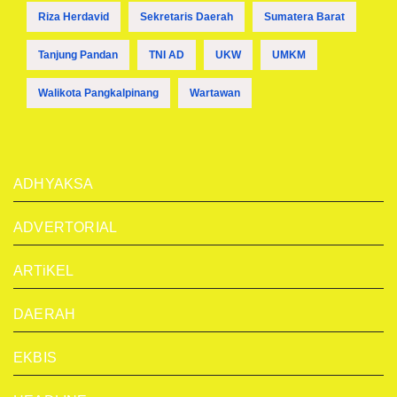
Riza Herdavid
Sekretaris Daerah
Sumatera Barat
Tanjung Pandan
TNI AD
UKW
UMKM
Walikota Pangkalpinang
Wartawan
ADHYAKSA
ADVERTORIAL
ARTiKEL
DAERAH
EKBIS