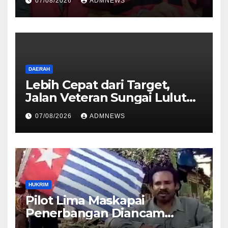
07/08/2026
ADMNEWS
PETRAL, PES dan ISC ke JPU
Kejari Jakarta Pusat
DAERAH
Lebih Cepat dari Target,
Jalan Veteran Sungai Lulut
Dibuka
07/08/2026
ADMNEWS
HUKRIM
Pilot Lima Maskapai
Penerbangan Diancam
Ditembak Mati OPM