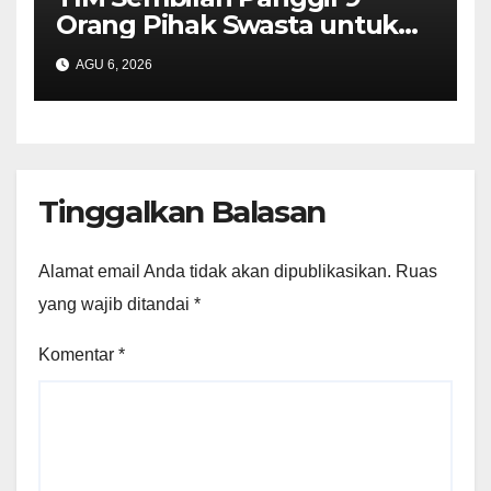
Orang Pihak Swasta untuk
Memperoleh Alat Bukti dan
AGU 6, 2026
Memperjelas Konstruksi
Perkara Dugaan TPPU yang
Melibatkan Tersangka FA
Tinggalkan Balasan
Alamat email Anda tidak akan dipublikasikan.
Ruas
yang wajib ditandai
*
Komentar
*