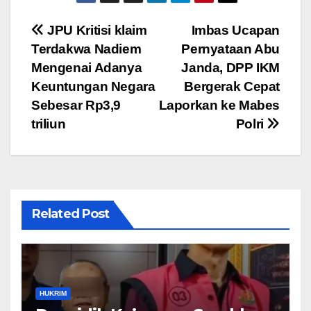
c
tt
ail
at
e
ar
e
er
s
gr
e
Navigasi
JPU Kritisi klaim
Imbas Ucapan
b
A
a
Terdakwa Nadiem
Pernyataan Abu
pos
o
p
m
Mengenai Adanya
Janda, DPP IKM
o
p
Keuntungan Negara
Bergerak Cepat
Sebesar Rp3,9
Laporkan ke Mabes
k
triliun
Polri
Related Post
HUKRIM