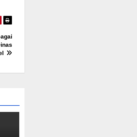
bagai
Dinas
el