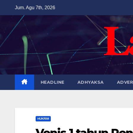
Skip
Jum. Agu 7th, 2026
to
content
HEADLINE
ADHYAKSA
ADVER
HUKRIM
Vonis 1 tahun Pen