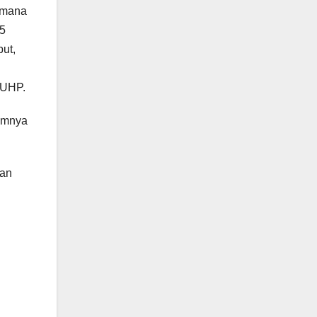
imana
55
ut,
KUHP.
lumnya
dan