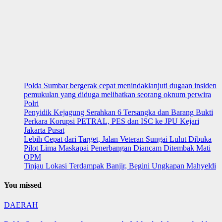
Polda Sumbar bergerak cepat menindaklanjuti dugaan insiden
pemukulan yang diduga melibatkan seorang oknum perwira
Polri
Penyidik Kejagung Serahkan 6 Tersangka dan Barang Bukti
Perkara Korupsi PETRAL, PES dan ISC ke JPU Kejari
Jakarta Pusat
Lebih Cepat dari Target, Jalan Veteran Sungai Lulut Dibuka
Pilot Lima Maskapai Penerbangan Diancam Ditembak Mati
OPM
Tinjau Lokasi Terdampak Banjir, Begini Ungkapan Mahyeldi
You missed
DAERAH