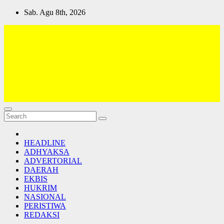
Skip
Sab. Agu 8th, 2026
to
content
Lativi News
Semua Jadi Teman
HEADLINE
ADHYAKSA
ADVERTORIAL
DAERAH
EKBIS
HUKRIM
NASIONAL
PERISTIWA
REDAKSI