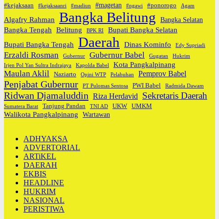
#magetan
#kejaksaan
#ponorogo
#kejaksaanri
#madiun
#ngawi
Agam
Bangka Belitung
Algafry Rahman
Bangka Selatan
Bangka Tengah
Belitung
Bupati Bangka Selatan
BPK RI
Daerah
Bupati Bangka Tengah
Dinas Kominfo
Edy Supriadi
Erzaldi Rosman
Gubernur Babel
Gubernur
Gugatan
Hukrim
Kota Pangkalpinang
Irjen Pol Yan Sultra Indrajaya
Kapolda Babel
Maulan Aklil
Pemprov Babel
Naziarto
Opini WTP
Pelabuhan
Penjabat Gubernur
PWI Babel
PT Pulomas Sentosa
Radmida Dawam
Ridwan Djamaluddin
Sekretaris Daerah
Riza Herdavid
Tanjung Pandan
UKW
UMKM
Sumatera Barat
TNI AD
Walikota Pangkalpinang
Wartawan
ADHYAKSA
ADVERTORIAL
ARTiKEL
DAERAH
EKBIS
HEADLINE
HUKRIM
NASIONAL
PERISTIWA