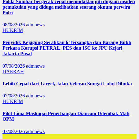
Polda Sumbar bergerak cepat menindaklanjuti dugaan insiden
pemukulan yang diduga melibatkan seorang oknum perwira
Polri
08/08/2026
admnews
HUKRIM
Penyidik Kejagung Serahkan 6 Tersangka dan Barang Bukti
Perkara Korupsi PETRAL, PES dan ISC ke JPU Kejari
Jakarta Pusat
07/08/2026
admnews
DAERAH
Lebih Cepat dari Target, Jalan Veteran Sungai Lulut Dibuka
07/08/2026
admnews
HUKRIM
Pilot Lima Maskapai Penerbangan Diancam Ditembak Mati
OPM
07/08/2026
admnews