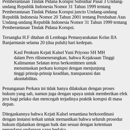
Pemberantasan Tindak Pidana Korupsi Subsidiar Pasal 3 Undang-
undang Republik Indonesia Nomor 31 Tahun 1999 tentang
Pemberantasan Tindak Pidana Korupsi juncto Undang-undang
Republik Indonesia Nomor 20 Tahun 2001 tentang Perubahan Atas
Undang-undang Republik Indonesia Nomor 31 Tahun 1999 tentang
Pemberantasan Tindak Pidana Korupsi.
Tersangka H.F ditahan di Lembaga Pemasyarakatan Kelas IIA
Banjarmasin selama 20 (dua puluh) hari kedepan.
KasI Penkum Kejati Kalsel Yuni Priyono SH MH
dalam Pers rilismenerangkan, bahwa Kejaksaan Tinggi
Kalimantan Selatan terus berkomitmen untuk
menuntaskan perkara korupsi dengan menjunjung
tinggi prinsip-prinsip keadilan, transparansi dan
akuntabilitas.
Penanganan Perkara ini tidak hanya dilakukan dengan proses
hukum yang sah, namun juga dengan upaya untuk memberikan efek
jera bagi pelaku dan mencegah terjadinya praktik korupsi di masa
depan.
Ditegaskannya bahwa Kejati Kalsel senantiasa berkoordinasi
dengan instansi terkait untuk memastikan bahwa seluruh prosedur
hukum dijalankan dengan baik dan sesuai dengan ketentuan
perundang undangan yang berlaku.