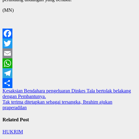
(MN)
Facebook
Twitter
Email
WhatsApp
Telegram
Navigasi
Kesaksian Bendahara pengeluaran Dinkes Tala bertolak belakang
Share
dengan Pembantunya.
pos
Tak terima ditetapkan sebagai tersangka, Ibrahim ajukan
praperadilan
Related Post
HUKRIM