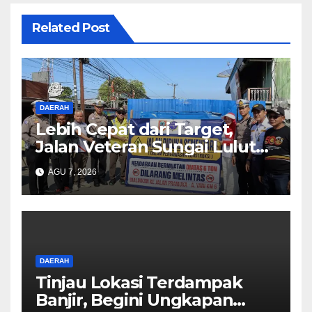
Related Post
DAERAH
Lebih Cepat dari Target,
Jalan Veteran Sungai Lulut
Dibuka
AGU 7, 2026
DAERAH
Tinjau Lokasi Terdampak
Banjir, Begini Ungkapan