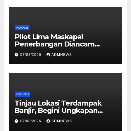
HUKRIM
Pilot Lima Maskapai
Penerbangan Diancam
Ditembak Mati OPM
07/08/2026
ADMNEWS
DAERAH
Tinjau Lokasi Terdampak
Banjir, Begini Ungkapan
Mahyeldi
07/08/2026
ADMNEWS