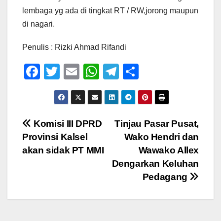
lembaga yg ada di tingkat RT / RW,jorong maupun
di nagari.
Penulis : Rizki Ahmad Rifandi
F
T
E
W
T
S
a
wi
m
h
el
h
c
tt
ail
at
e
ar
e
er
s
gr
e
Navigasi
Komisi III DPRD
Tinjau Pasar Pusat,
b
A
a
Provinsi Kalsel
Wako Hendri dan
pos
o
p
m
akan sidak PT MMI
Wawako Allex
o
p
Dengarkan Keluhan
Pedagang
k