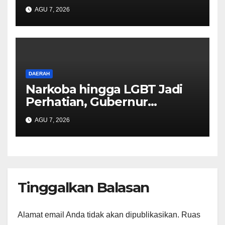
Mahyeldi
AGU 7, 2026
DAERAH
Narkoba hingga LGBT Jadi
Perhatian, Gubernur
Mahyeldi Perkuat Sinergi
AGU 7, 2026
Tinggalkan Balasan
Alamat email Anda tidak akan dipublikasikan.
Ruas