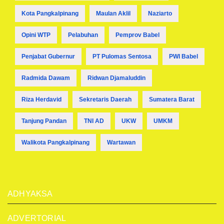
Kota Pangkalpinang
Maulan Aklil
Naziarto
Opini WTP
Pelabuhan
Pemprov Babel
Penjabat Gubernur
PT Pulomas Sentosa
PWI Babel
Radmida Dawam
Ridwan Djamaluddin
Riza Herdavid
Sekretaris Daerah
Sumatera Barat
Tanjung Pandan
TNI AD
UKW
UMKM
Walikota Pangkalpinang
Wartawan
ADHYAKSA
ADVERTORIAL