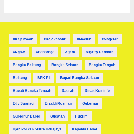
#kejaksaan
#kejaksaanri
#madiun
#magetan
#ngawi
#ponorogo
Agam
Algafry Rahman
Bangka Belitung
Bangka Selatan
Bangka Tengah
Belitung
BPK RI
Bupati Bangka Selatan
Bupati Bangka Tengah
Daerah
Dinas Kominfo
Edy Supriadi
Erzaldi Rosman
Gubernur
Gubernur Babel
Gugatan
Hukrim
Irjen Pol Yan Sultra Indrajaya
Kapolda Babel