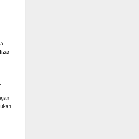
ya
Nizar
.
angan
jukan
n