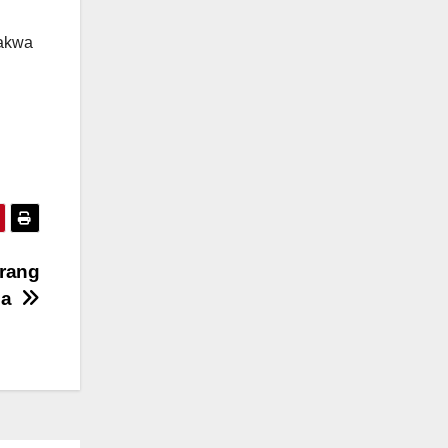
dakwa
rang
ina