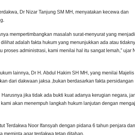
terdakwa, Dr Nizar Tanjung SM MH, menyatakan kecewa dan
g.
hanya mempertimbangkan masalah surat-menyurat yang menjadi
 dilihat adalah fakta hukum yang menunjukkan ada atau tidakn
proses administrasi, kami menilai hal itu sangat lemah,” ujar 
ukum lainnya, Dr H. Abdul Hakim SH MH, yang menilai Majelis
an dari dakwaan jaksa ,bukan berdasarkan fakta persidangan 
. Harusnya jika tidak ada bukti kuat adanya kerugian negara, j
tu kami akan menempuh langkah hukum lanjutan dengan menga
t Terdakwa Noor Ifansyah dengan pidana 6 tahun penjara da
ta meminta agar terdakwa tetap ditahan.