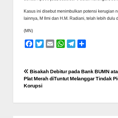
Kasus ini disebut menimbulkan potensi kerugian 
lainnya, M Ilmi dan H.M. Radiani, telah lebih dulu 
(MN)
F
T
E
W
T
S
a
wi
m
h
el
h
c
tt
ail
at
e
ar
e
er
s
gr
e
Navigasi
Bisakah Debitur pada Bank BUMN at
b
A
a
Plat Merah diTuntut Melanggar Tindak P
pos
o
p
m
Korupsi
o
p
k