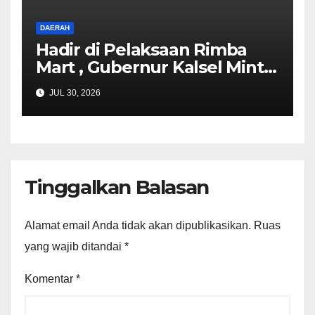
DAERAH
Hadir di Pelaksaan Rimba
Mart , Gubernur Kalsel Minta
Program Tukar Sampah
JUL 30, 2026
dengan Sembako dipantau
dengan Baik
Tinggalkan Balasan
Alamat email Anda tidak akan dipublikasikan.
Ruas
yang wajib ditandai
*
Komentar
*