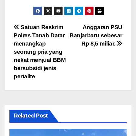
a
wi
m
h
el
h
c
tt
ail
at
e
ar
e
er
s
gr
e
Navigasi
Satuan Reskrim
Anggaran PSU
b
A
a
Polres Tanah Datar
Banjarbaru sebesar
pos
o
p
m
menangkap
Rp 8,5 miliar.
o
p
seorang pria yang
nekat menjual BBM
k
bersubsidi jenis
pertalite
Related Post