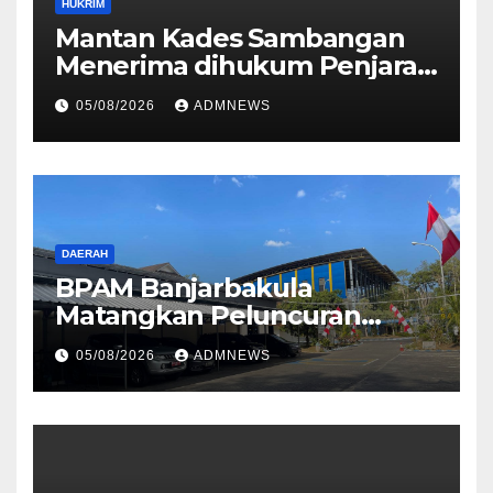
HUKRIM
Mantan Kades Sambangan
Menerima dihukum Penjara 1
tahun 4 Bulan
05/08/2026
ADMNEWS
DAERAH
BPAM Banjarbakula
Matangkan Peluncuran
AMDK Bakula Water
05/08/2026
ADMNEWS