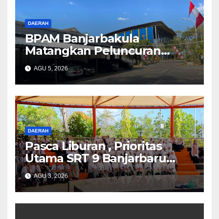
DAERAH
BPAM Banjarbakula
Matangkan Peluncuran
AMDK Bakula Water
AGU 5, 2026
DAERAH
Pasca Liburan , Prioritas
Utama SRT 9 Banjarbaru
Mengembalikan
AGU 3, 2026
Kenyamanan Siswa Terhadap
Pola Kehidupan Berasrama