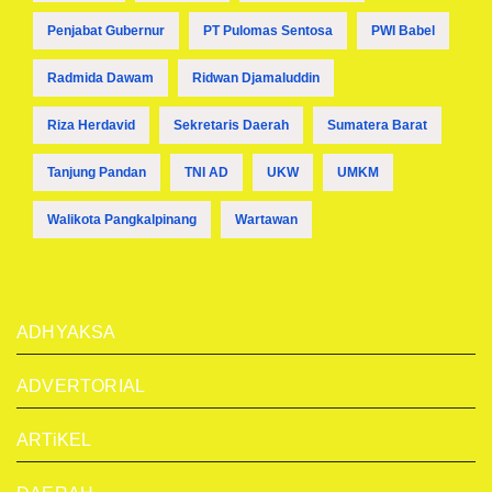
Penjabat Gubernur
PT Pulomas Sentosa
PWI Babel
Radmida Dawam
Ridwan Djamaluddin
Riza Herdavid
Sekretaris Daerah
Sumatera Barat
Tanjung Pandan
TNI AD
UKW
UMKM
Walikota Pangkalpinang
Wartawan
ADHYAKSA
ADVERTORIAL
ARTiKEL