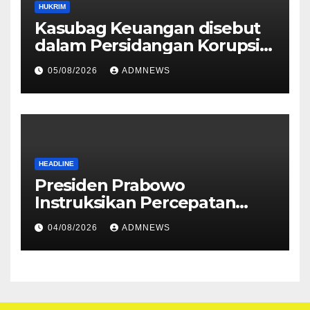
HUKRIM
Kasubag Keuangan disebut
dalam Persidangan Korupsi
Dana BOK
05/08/2026
ADMNEWS
HEADLINE
Presiden Prabowo
Instruksikan Percepatan
Penanganan Penyelesaian
04/08/2026
ADMNEWS
Pemadamam Listrik di
Sejumlah Wilayah