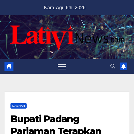
Skip
Kam. Agu 6th, 2026
to
content
DAERAH
Bupati Padang
Pariaman Terapkan