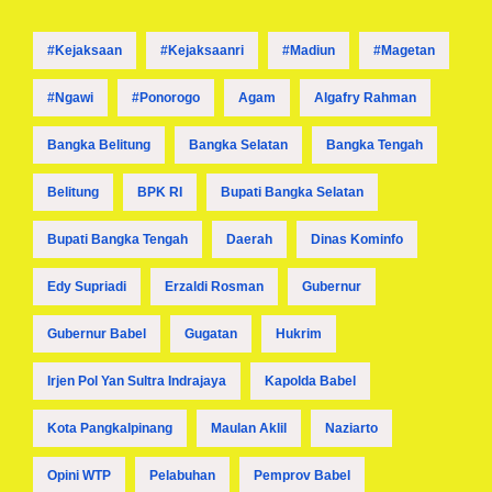
#kejaksaan
#kejaksaanri
#madiun
#magetan
#ngawi
#ponorogo
Agam
Algafry Rahman
Bangka Belitung
Bangka Selatan
Bangka Tengah
Belitung
BPK RI
Bupati Bangka Selatan
Bupati Bangka Tengah
Daerah
Dinas Kominfo
Edy Supriadi
Erzaldi Rosman
Gubernur
Gubernur Babel
Gugatan
Hukrim
Irjen Pol Yan Sultra Indrajaya
Kapolda Babel
Kota Pangkalpinang
Maulan Aklil
Naziarto
Opini WTP
Pelabuhan
Pemprov Babel