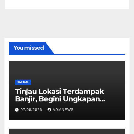
You missed
DAERAH
Tinjau Lokasi Terdampak
Banjir, Begini Ungkapan
Mahyeldi
07/08/2026
ADMNEWS