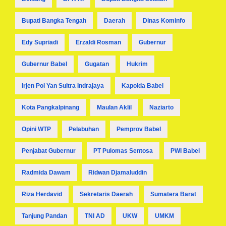
Bupati Bangka Tengah
Daerah
Dinas Kominfo
Edy Supriadi
Erzaldi Rosman
Gubernur
Gubernur Babel
Gugatan
Hukrim
Irjen Pol Yan Sultra Indrajaya
Kapolda Babel
Kota Pangkalpinang
Maulan Aklil
Naziarto
Opini WTP
Pelabuhan
Pemprov Babel
Penjabat Gubernur
PT Pulomas Sentosa
PWI Babel
Radmida Dawam
Ridwan Djamaluddin
Riza Herdavid
Sekretaris Daerah
Sumatera Barat
Tanjung Pandan
TNI AD
UKW
UMKM