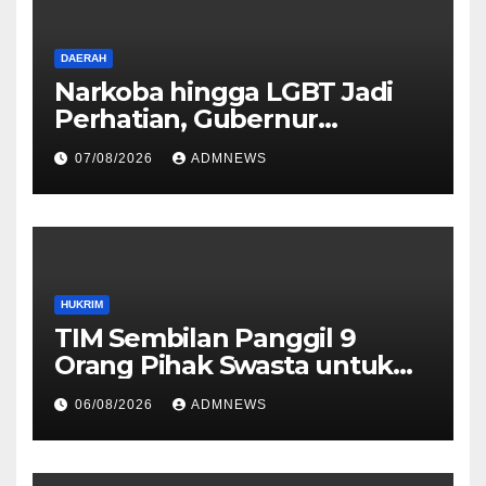
DAERAH
Narkoba hingga LGBT Jadi
Perhatian, Gubernur
Mahyeldi Perkuat Sinergi
07/08/2026
ADMNEWS
HUKRIM
TIM Sembilan Panggil 9
Orang Pihak Swasta untuk
Memperoleh Alat Bukti dan
06/08/2026
ADMNEWS
Memperjelas Konstruksi
Perkara Dugaan TPPU yang
Melibatkan Tersangka FA