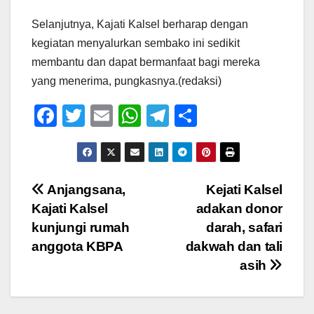
Selanjutnya, Kajati Kalsel berharap dengan
kegiatan menyalurkan sembako ini sedikit
membantu dan dapat bermanfaat bagi mereka
yang menerima, pungkasnya.(redaksi)
F
T
E
W
T
S
a
wi
m
h
el
h
c
tt
ail
at
e
ar
e
er
s
gr
e
Navigasi
Anjangsana,
Kejati Kalsel
b
A
a
Kajati Kalsel
adakan donor
pos
o
p
m
kunjungi rumah
darah, safari
o
p
anggota KBPA
dakwah dan tali
asih
k