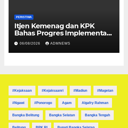
PERISTIWA
Itjen Kemenag dan KPK
Bahas Progres Implementasi
Tiga Aksi Stranas
06/08/2026
ADMNEWS
Pencegahan Korupsi
#kejaksaan
#kejaksaanri
#madiun
#magetan
#ngawi
#ponorogo
Agam
Algafry Rahman
Bangka Belitung
Bangka Selatan
Bangka Tengah
Belitung
BPK RI
Bupati Bangka Selatan