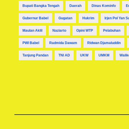
Bupati Bangka Tengah
Daerah
Dinas Kominfo
E
Gubernur Babel
Gugatan
Hukrim
Irjen Pol Yan S
Maulan Aklil
Naziarto
Opini WTP
Pelabuhan
PWI Babel
Radmida Dawam
Ridwan Djamaluddin
Tanjung Pandan
TNI AD
UKW
UMKM
Walik