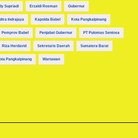
dy Supriadi
Erzaldi Rosman
Gubernur
ultra Indrajaya
Kapolda Babel
Kota Pangkalpinang
Pemprov Babel
Penjabat Gubernur
PT Pulomas Sentosa
Riza Herdavid
Sekretaris Daerah
Sumatera Barat
ota Pangkalpinang
Wartawan