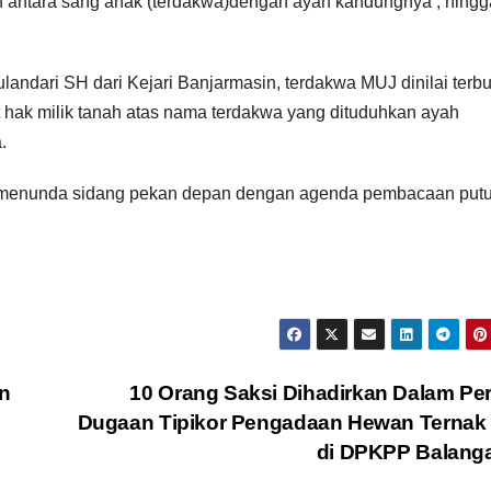
n antara sang anak (terdakwa)dengan ayah kandungnya , hingg
dari SH dari Kejari Banjarmasin, terdakwa MUJ dinilai terbu
t hak milik tanah atas nama terdakwa yang dituduhkan ayah
.
, menunda sidang pekan depan dengan agenda pembacaan put
n
10 Orang Saksi Dihadirkan Dalam Pe
Dugaan Tipikor Pengadaan Hewan Ternak 
di DPKPP Balang