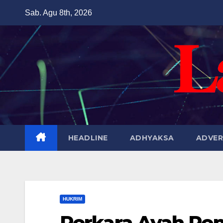
Skip
Sab. Agu 8th, 2026
to
content
HEADLINE
ADHYAKSA
ADVER
HUKRIM
Perkara Ayah Pe