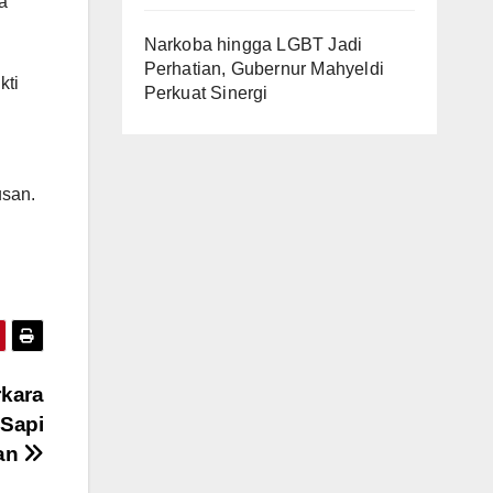
a
Narkoba hingga LGBT Jadi
Perhatian, Gubernur Mahyeldi
kti
Perkuat Sinergi
usan.
rkara
Sapi
an