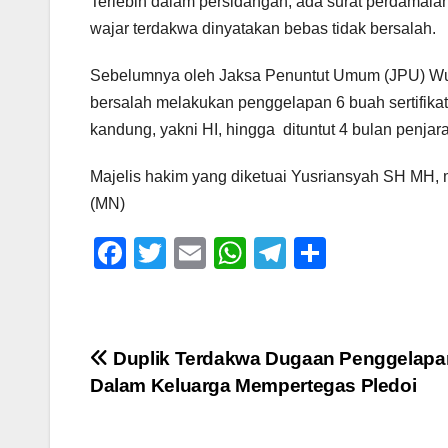
Terlebih dalam persidangan, ada surat perdamaia
wajar terdakwa dinyatakan bebas tidak bersalah.
Sebelumnya oleh Jaksa Penuntut Umum (JPU) Wulan
bersalah melakukan penggelapan 6 buah sertifika
kandung, yakni HI, hingga dituntut 4 bulan penjara
Majelis hakim yang diketuai Yusriansyah SH MH
(MN)
F
T
E
W
T
S
a
wi
m
h
el
h
c
tt
ail
at
e
ar
e
er
s
gr
e
Navigasi
Duplik Terdakwa Dugaan Penggelapa
b
A
a
Dalam Keluarga Mempertegas Pledoi
pos
o
p
m
o
p