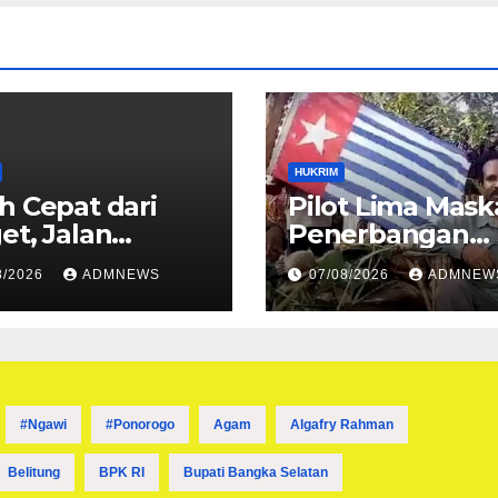
Melibatkan
Tersangka FA
HUKRIM
h Cepat dari
Pilot Lima Mask
et, Jalan
Penerbangan
ran Sungai
Diancam Ditem
8/2026
ADMNEWS
07/08/2026
ADMNEW
t Dibuka
Mati OPM
#ngawi
#ponorogo
Agam
Algafry Rahman
Belitung
BPK RI
Bupati Bangka Selatan