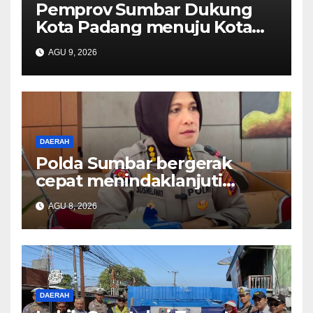
Pemprov Sumbar Dukung
Kota Padang menuju Kota
Gastronomi Internasional
AGU 9, 2026
DAERAH
Polda Sumbar bergerak
cepat menindaklanjuti
dugaan insiden pemukulan
AGU 8, 2026
yang diduga melibatkan
seorang oknum perwira Polri
DAERAH