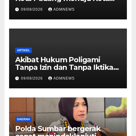
Gastronomi Internasional
09/08/2026
ADMNEWS
ARTIKEL
Akibat Hukum Poligami
Tanpa Izin dan Tanpa Iktikad
Baik
09/08/2026
ADMNEWS
DAERAH
Polda Sumbar bergerak