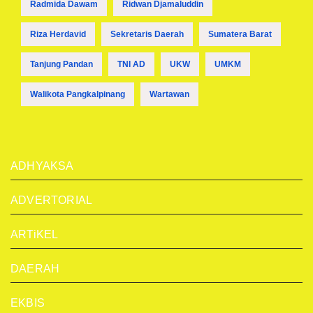
Radmida Dawam
Ridwan Djamaluddin
Riza Herdavid
Sekretaris Daerah
Sumatera Barat
Tanjung Pandan
TNI AD
UKW
UMKM
Walikota Pangkalpinang
Wartawan
ADHYAKSA
ADVERTORIAL
ARTiKEL
DAERAH
EKBIS