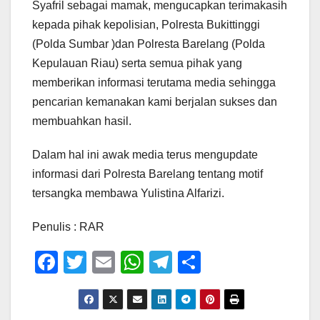
Syafril sebagai mamak, mengucapkan terimakasih
kepada pihak kepolisian, Polresta Bukittinggi
(Polda Sumbar )dan Polresta Barelang (Polda
Kepulauan Riau) serta semua pihak yang
memberikan informasi terutama media sehingga
pencarian kemanakan kami berjalan sukses dan
membuahkan hasil.
Dalam hal ini awak media terus mengupdate
informasi dari Polresta Barelang tentang motif
tersangka membawa Yulistina Alfarizi.
Penulis : RAR
F
T
E
W
T
S
a
wi
m
h
el
h
c
tt
ail
at
e
ar