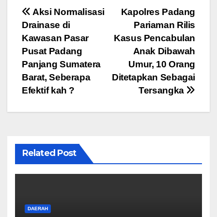
e
er
s
gr
e
Navigasi
Aksi Normalisasi
Kapolres Padang
b
A
a
Drainase di
Pariaman Rilis
pos
o
p
m
Kawasan Pasar
Kasus Pencabulan
o
p
Pusat Padang
Anak Dibawah
Panjang Sumatera
Umur, 10 Orang
k
Barat, Seberapa
Ditetapkan Sebagai
Efektif kah ?
Tersangka
Related Post
DAERAH