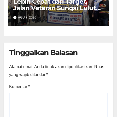
Lebih Cepat dari Target,
Jalan Veteran Sungai Lulut
Dibuka
AGU 7, 2026
Tinggalkan Balasan
Alamat email Anda tidak akan dipublikasikan.
Ruas
yang wajib ditandai
*
Komentar
*