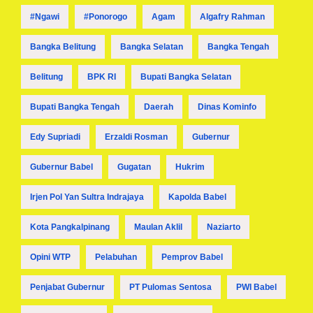
#ngawi
#ponorogo
Agam
Algafry Rahman
Bangka Belitung
Bangka Selatan
Bangka Tengah
Belitung
BPK RI
Bupati Bangka Selatan
Bupati Bangka Tengah
Daerah
Dinas Kominfo
Edy Supriadi
Erzaldi Rosman
Gubernur
Gubernur Babel
Gugatan
Hukrim
Irjen Pol Yan Sultra Indrajaya
Kapolda Babel
Kota Pangkalpinang
Maulan Aklil
Naziarto
Opini WTP
Pelabuhan
Pemprov Babel
Penjabat Gubernur
PT Pulomas Sentosa
PWI Babel