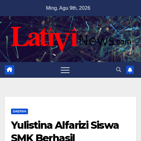
Skip
Ming. Agu 9th, 2026
to
content
DAERAH
Yulistina Alfarizi Siswa
SMK Berhasil