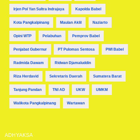
Irjen Pol Yan Sultra Indrajaya
Kapolda Babel
Kota Pangkalpinang
Maulan Aklil
Naziarto
Opini WTP
Pelabuhan
Pemprov Babel
Penjabat Gubernur
PT Pulomas Sentosa
PWI Babel
Radmida Dawam
Ridwan Djamaluddin
Riza Herdavid
Sekretaris Daerah
Sumatera Barat
Tanjung Pandan
TNI AD
UKW
UMKM
Walikota Pangkalpinang
Wartawan
ADHYAKSA