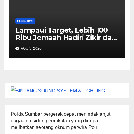
PERISTIWA
Lampaui Target, Lebih 100
Ribu Jemaah Hadiri Zikir dan
Doa Kebangsaan
AGU 3, 2026
Polda Sumbar bergerak cepat menindaklanjuti
dugaan insiden pemukulan yang diduga
melibatkan seorang oknum perwira Polri