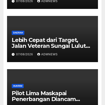
07/08/2026
ADMNEWS
PETRAL, PES dan ISC ke JPU
Kejari Jakarta Pusat
DAERAH
Lebih Cepat dari Target,
Jalan Veteran Sungai Lulut
Dibuka
07/08/2026
ADMNEWS
HUKRIM
Pilot Lima Maskapai
Penerbangan Diancam
Ditembak Mati OPM