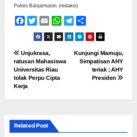
Polres Banjarmasin. (redaksi)
F
T
E
W
T
S
a
wi
m
h
el
h
c
tt
ail
at
e
ar
e
er
s
gr
e
Navigasi
Unjukrasa,
Kunjungi Mamuju,
b
A
a
ratusan Mahasiswa
Simpatisan AHY
pos
o
p
m
Universitas Riau
teriak ; AHY
o
p
tolak Perpu Cipta
Presiden
Kerja
k
Related Post