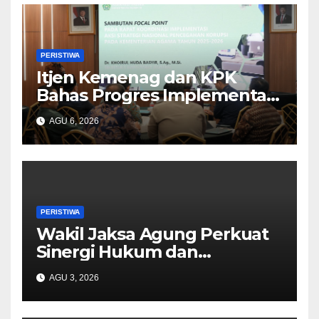
PERISTIWA
Itjen Kemenag dan KPK
Bahas Progres Implementasi
Tiga Aksi Stranas
AGU 6, 2026
Pencegahan Korupsi
PERISTIWA
Wakil Jaksa Agung Perkuat
Sinergi Hukum dan
Pengawalan Sektor Migas
AGU 3, 2026