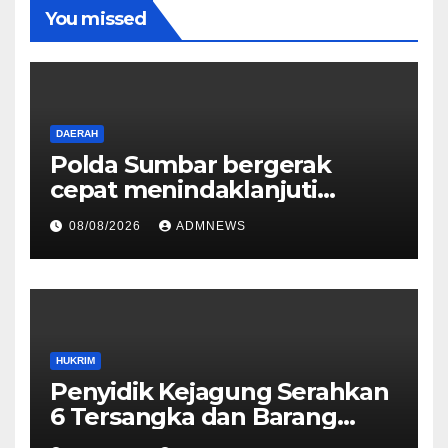
You missed
DAERAH
Polda Sumbar bergerak
cepat menindaklanjuti
dugaan insiden pemukulan
08/08/2026
ADMNEWS
yang diduga melibatkan
seorang oknum perwira Polri
HUKRIM
Penyidik Kejagung Serahkan
6 Tersangka dan Barang
Bukti Perkara Korupsi