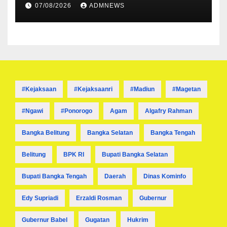
07/08/2026
ADMNEWS
#kejaksaan
#kejaksaanri
#madiun
#magetan
#ngawi
#ponorogo
Agam
Algafry Rahman
Bangka Belitung
Bangka Selatan
Bangka Tengah
Belitung
BPK RI
Bupati Bangka Selatan
Bupati Bangka Tengah
Daerah
Dinas Kominfo
Edy Supriadi
Erzaldi Rosman
Gubernur
Gubernur Babel
Gugatan
Hukrim