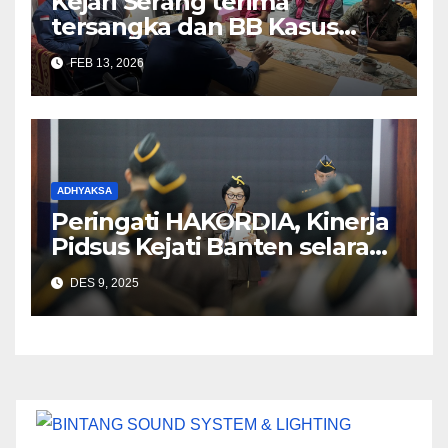
Kejari Serang terima
tersangka dan BB Kasus
Korupsi jual beli minyak
FEB 13, 2026
goreng curah 2025
ADHYAKSA
Peringati HAKORDIA, Kinerja
Pidsus Kejati Banten selaras
dengan amanat Jaksa Agung
DES 9, 2025