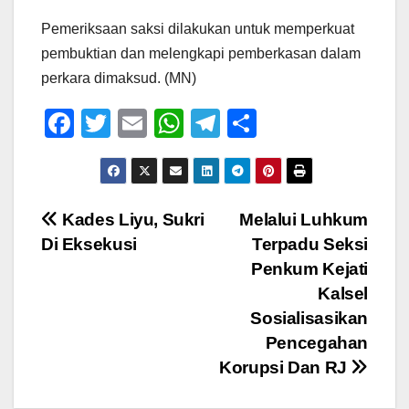
Pemeriksaan saksi dilakukan untuk memperkuat
pembuktian dan melengkapi pemberkasan dalam
perkara dimaksud. (MN)
F
T
E
W
T
S
a
wi
m
h
el
h
c
tt
ail
at
e
ar
e
er
s
gr
e
Navigasi
Kades Liyu, Sukri
Melalui Luhkum
b
A
a
Di Eksekusi
Terpadu Seksi
pos
o
p
m
Penkum Kejati
o
p
Kalsel
Sosialisasikan
k
Pencegahan
Korupsi Dan RJ