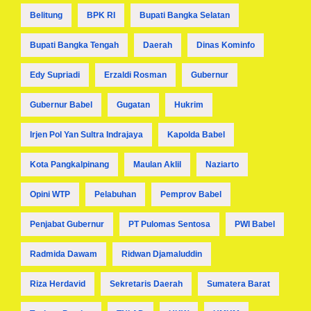
Belitung
BPK RI
Bupati Bangka Selatan
Bupati Bangka Tengah
Daerah
Dinas Kominfo
Edy Supriadi
Erzaldi Rosman
Gubernur
Gubernur Babel
Gugatan
Hukrim
Irjen Pol Yan Sultra Indrajaya
Kapolda Babel
Kota Pangkalpinang
Maulan Aklil
Naziarto
Opini WTP
Pelabuhan
Pemprov Babel
Penjabat Gubernur
PT Pulomas Sentosa
PWI Babel
Radmida Dawam
Ridwan Djamaluddin
Riza Herdavid
Sekretaris Daerah
Sumatera Barat