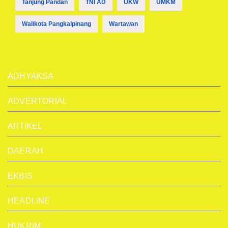
Tanjung Pandan
TNI AD
UKW
UMKM
Walikota Pangkalpinang
Wartawan
ADHYAKSA
ADVERTORIAL
ARTiKEL
DAERAH
EKBIS
HEADLINE
HUKRIM