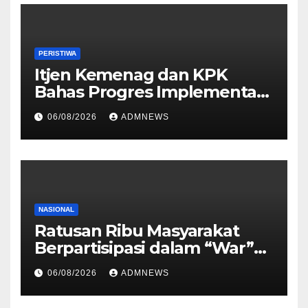
Melibatkan Tersangka FA
PERISTIWA
Itjen Kemenag dan KPK
Bahas Progres Implementasi
Tiga Aksi Stranas
06/08/2026
ADMNEWS
Pencegahan Korupsi
NASIONAL
Ratusan Ribu Masyarakat
Berpartisipasi dalam “War”
Undangan Upacara HUT ke-
06/08/2026
ADMNEWS
81 Kemerdekaan RI