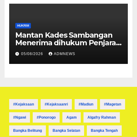
HUKRIM
Mantan Kades Sambangan
Menerima dihukum Penjara 1
tahun 4 Bulan
05/08/2026
ADMNEWS
#kejaksaan
#kejaksaanri
#madiun
#magetan
#ngawi
#ponorogo
Agam
Algafry Rahman
Bangka Belitung
Bangka Selatan
Bangka Tengah