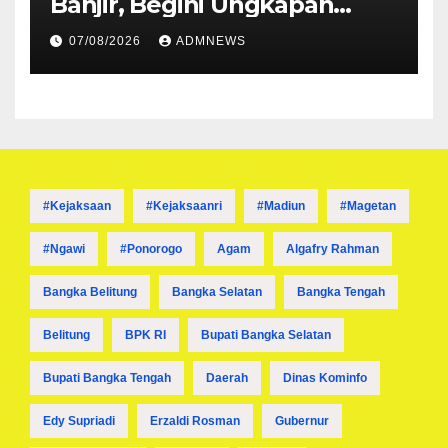
Banjir, Begini Ungkapan
Mahyeldi
07/08/2026
ADMNEWS
#kejaksaan
#kejaksaanri
#madiun
#magetan
#ngawi
#ponorogo
Agam
Algafry Rahman
Bangka Belitung
Bangka Selatan
Bangka Tengah
Belitung
BPK RI
Bupati Bangka Selatan
Bupati Bangka Tengah
Daerah
Dinas Kominfo
Edy Supriadi
Erzaldi Rosman
Gubernur