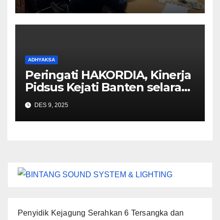
goreng curah 2025
ADHYAKSA
Peringati HAKORDIA, Kinerja
Pidsus Kejati Banten selaras
dengan amanat Jaksa Agung
DES 9, 2025
Penyidik Kejagung Serahkan 6 Tersangka dan