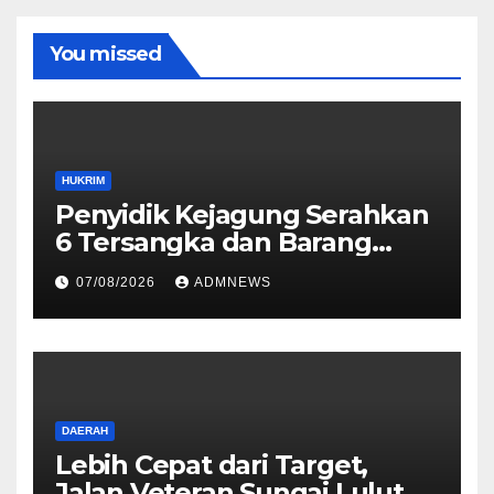
You missed
HUKRIM
Penyidik Kejagung Serahkan
6 Tersangka dan Barang
Bukti Perkara Korupsi
07/08/2026
ADMNEWS
PETRAL, PES dan ISC ke JPU
Kejari Jakarta Pusat
DAERAH
Lebih Cepat dari Target,
Jalan Veteran Sungai Lulut