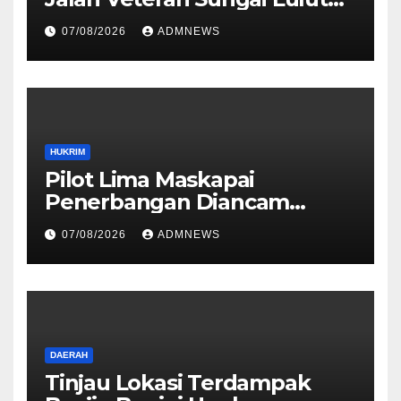
Dibuka
07/08/2026
ADMNEWS
HUKRIM
Pilot Lima Maskapai
Penerbangan Diancam
Ditembak Mati OPM
07/08/2026
ADMNEWS
DAERAH
Tinjau Lokasi Terdampak