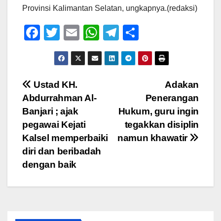
Provinsi Kalimantan Selatan, ungkapnya.(redaksi)
F
T
E
W
T
S
a
wi
m
h
el
h
c
tt
ail
at
e
ar
e
er
s
gr
e
Navigasi
Ustad KH.
Adakan
b
A
a
Abdurrahman Al-
Penerangan
pos
o
p
m
Banjari ; ajak
Hukum, guru ingin
o
p
pegawai Kejati
tegakkan disiplin
Kalsel memperbaiki
namun khawatir
k
diri dan beribadah
dengan baik