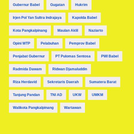
Gubernur Babel
Gugatan
Hukrim
Irjen Pol Yan Sultra Indrajaya
Kapolda Babel
Kota Pangkalpinang
Maulan Aklil
Naziarto
Opini WTP
Pelabuhan
Pemprov Babel
Penjabat Gubernur
PT Pulomas Sentosa
PWI Babel
Radmida Dawam
Ridwan Djamaluddin
Riza Herdavid
Sekretaris Daerah
Sumatera Barat
Tanjung Pandan
TNI AD
UKW
UMKM
Walikota Pangkalpinang
Wartawan