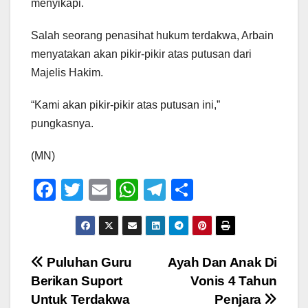
menyikapi.
Salah seorang penasihat hukum terdakwa, Arbain
menyatakan akan pikir-pikir atas putusan dari
Majelis Hakim.
“Kami akan pikir-pikir atas putusan ini,”
pungkasnya.
(MN)
F
T
E
W
T
S
a
wi
m
h
el
h
c
tt
ail
at
e
ar
e
er
s
gr
e
Navigasi
Puluhan Guru
Ayah Dan Anak Di
b
A
a
Berikan Suport
Vonis 4 Tahun
pos
o
p
m
Untuk Terdakwa
Penjara