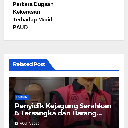
o
p
Perkara Dugaan
Kekerasan
k
Terhadap Murid
PAUD
Related Post
HUKRIM
Penyidik Kejagung Serahkan
6 Tersangka dan Barang
Bukti Perkara Korupsi
AGU 7, 2026
PETRAL, PES dan ISC ke JPU