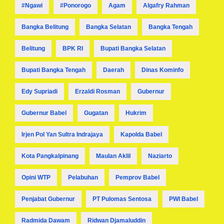
#ngawi
#ponorogo
Agam
Algafry Rahman
Bangka Belitung
Bangka Selatan
Bangka Tengah
Belitung
BPK RI
Bupati Bangka Selatan
Bupati Bangka Tengah
Daerah
Dinas Kominfo
Edy Supriadi
Erzaldi Rosman
Gubernur
Gubernur Babel
Gugatan
Hukrim
Irjen Pol Yan Sultra Indrajaya
Kapolda Babel
Kota Pangkalpinang
Maulan Aklil
Naziarto
Opini WTP
Pelabuhan
Pemprov Babel
Penjabat Gubernur
PT Pulomas Sentosa
PWI Babel
Radmida Dawam
Ridwan Djamaluddin