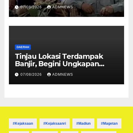
Ditembak Mati OPM
07/08/2026
ADMNEWS
DAERAH
Tinjau Lokasi Terdampak
Banjir, Begini Ungkapan
Mahyeldi
07/08/2026
ADMNEWS
#kejaksaan
#kejaksaanri
#madiun
#magetan