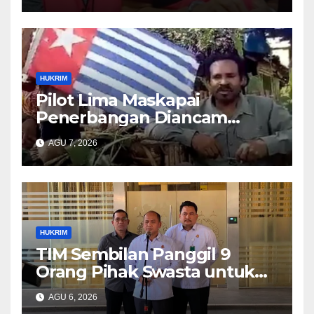
Kejari Jakarta Pusat
HUKRIM
Pilot Lima Maskapai
Penerbangan Diancam
Ditembak Mati OPM
AGU 7, 2026
HUKRIM
TIM Sembilan Panggil 9
Orang Pihak Swasta untuk
Memperoleh Alat Bukti dan
AGU 6, 2026
Memperjelas Konstruksi