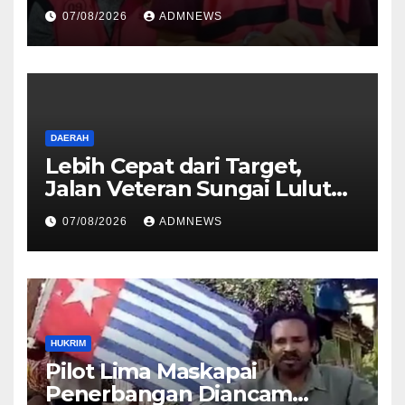
Bukti Perkara Korupsi
07/08/2026
ADMNEWS
PETRAL, PES dan ISC ke JPU
Kejari Jakarta Pusat
DAERAH
Lebih Cepat dari Target,
Jalan Veteran Sungai Lulut
Dibuka
07/08/2026
ADMNEWS
HUKRIM
Pilot Lima Maskapai
Penerbangan Diancam