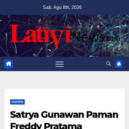
Skip
Sab. Agu 8th, 2026
to
content
HUKRIM
Satrya Gunawan Paman
Freddy Pratama