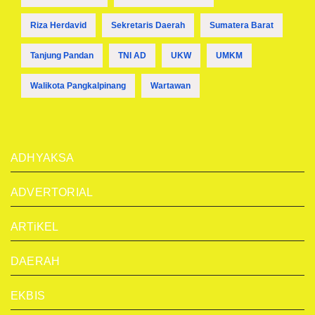
Riza Herdavid
Sekretaris Daerah
Sumatera Barat
Tanjung Pandan
TNI AD
UKW
UMKM
Walikota Pangkalpinang
Wartawan
ADHYAKSA
ADVERTORIAL
ARTiKEL
DAERAH
EKBIS