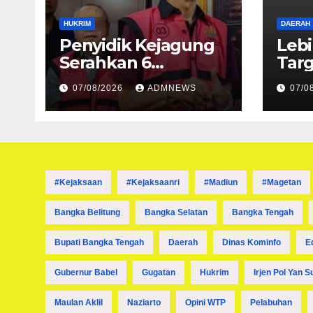
HUKRIM
DAERAH
Penyidik Kejagung
Lebi
Serahkan 6
Targ
Tersangka dan
Vete
07/08/2026
ADMNEWS
07/0
Barang Bukti
Lulu
Perkara Korupsi
PETRAL, PES dan
ISC ke JPU Kejari
Jakarta Pusat
#kejaksaan
#kejaksaanri
#madiun
#magetan
Bangka Belitung
Bangka Selatan
Bangka Tengah
Bupati Bangka Tengah
Daerah
Dinas Kominfo
E
Gubernur Babel
Gugatan
Hukrim
Irjen Pol Yan S
Maulan Aklil
Naziarto
Opini WTP
Pelabuhan