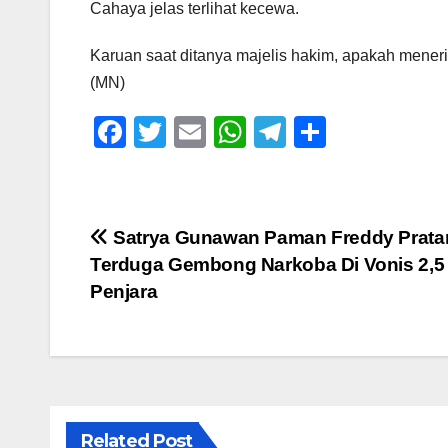
Cahaya jelas terlihat kecewa.
Karuan saat ditanya majelis hakim, apakah menerim
(MN)
F
T
E
W
T
S
a
wi
m
h
el
h
c
tt
ail
at
e
ar
e
er
s
gr
e
Navigasi
Satrya Gunawan Paman Freddy Prat
b
A
a
Terduga Gembong Narkoba Di Vonis 2,5
pos
o
p
m
Penjara
o
p
k
Related Post