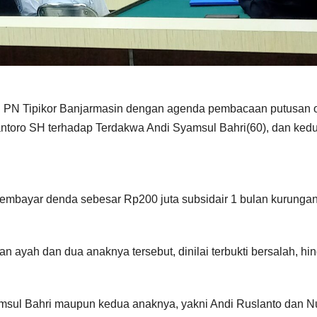
 di PN Tipikor Banjarmasin dengan agenda pembacaan putusan 
iantoro SH terhadap Terdakwa Andi Syamsul Bahri(60), dan ked
 membayar denda sebesar Rp200 juta subsidair 1 bulan kurunga
 ayah dan dua anaknya tersebut, dinilai terbukti bersalah, hi
amsul Bahri maupun kedua anaknya, yakni Andi Ruslanto dan N