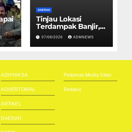
DAERAH
apai
Tinjau Lokasi
Terdampak Banjir,
bak
Begini Ungkapan
S
07/08/2026
ADMNEWS
Mahyeldi
ADHYAKSA
Pedoman Media Siber
ADVERTORIAL
Redaksi
ARTiKEL
DAERAH