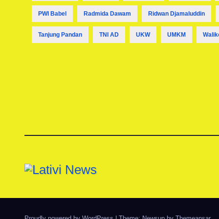
PWI Babel
Radmida Dawam
Ridwan Djamaluddin
Tanjung Pandan
TNI AD
UKW
UMKM
Walik
Proudly powered by WordPress
|
Theme: Newsup by
Themeansar
.