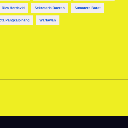
Riza Herdavid
Sekretaris Daerah
Sumatera Barat
ota Pangkalpinang
Wartawan