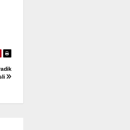
adik
sli