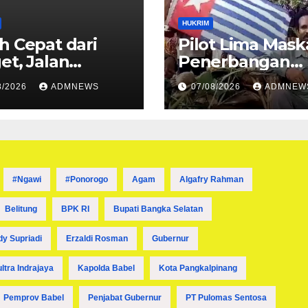
HUKRIM
h Cepat dari
Pilot Lima Mask
et, Jalan
Penerbangan
ran Sungai
Diancam Ditem
8/2026
ADMNEWS
07/08/2026
ADMNEW
t Dibuka
Mati OPM
#ngawi
#ponorogo
Agam
Algafry Rahman
Belitung
BPK RI
Bupati Bangka Selatan
dy Supriadi
Erzaldi Rosman
Gubernur
ultra Indrajaya
Kapolda Babel
Kota Pangkalpinang
Pemprov Babel
Penjabat Gubernur
PT Pulomas Sentosa