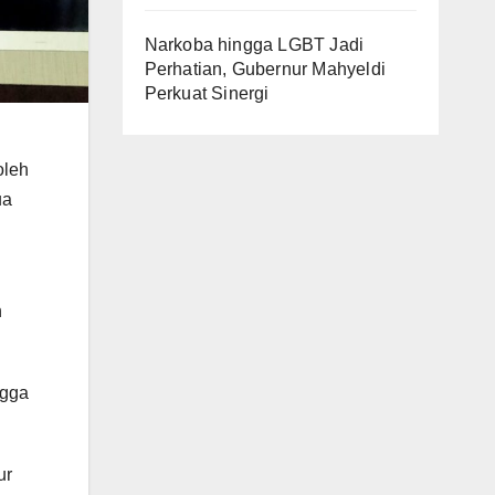
Narkoba hingga LGBT Jadi
Perhatian, Gubernur Mahyeldi
Perkuat Sinergi
oleh
ua
n
ngga
ur