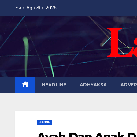
Skip
Sab. Agu 8th, 2026
to
content
HEADLINE
ADHYAKSA
ADVER
HUKRIM
Ayah Dan Anak Di