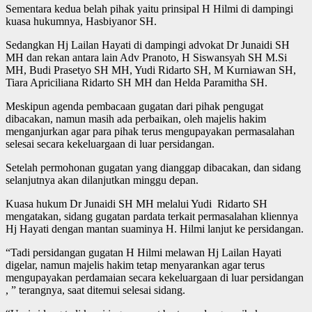
Sementara kedua belah pihak yaitu prinsipal H Hilmi di dampingi
kuasa hukumnya, Hasbiyanor SH.
Sedangkan Hj Lailan Hayati di dampingi advokat Dr Junaidi SH
MH dan rekan antara lain Adv Pranoto, H Siswansyah SH M.Si
MH, Budi Prasetyo SH MH, Yudi Ridarto SH, M Kurniawan SH,
Tiara Apriciliana Ridarto SH MH dan Helda Paramitha SH.
Meskipun agenda pembacaan gugatan dari pihak pengugat
dibacakan, namun masih ada perbaikan, oleh majelis hakim
menganjurkan agar para pihak terus mengupayakan permasalahan
selesai secara kekeluargaan di luar persidangan.
Setelah permohonan gugatan yang dianggap dibacakan, dan sidang
selanjutnya akan dilanjutkan minggu depan.
Kuasa hukum Dr Junaidi SH MH melalui Yudi Ridarto SH
mengatakan, sidang gugatan pardata terkait permasalahan kliennya
Hj Hayati dengan mantan suaminya H. Hilmi lanjut ke persidangan.
“Tadi persidangan gugatan H Hilmi melawan Hj Lailan Hayati
digelar, namun majelis hakim tetap menyarankan agar terus
mengupayakan perdamaian secara kekeluargaan di luar persidangan
, ” terangnya, saat ditemui selesai sidang.