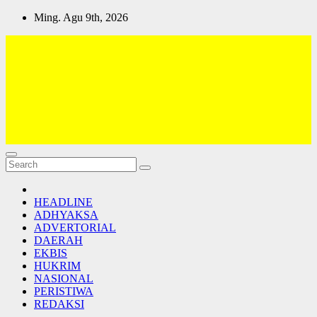
Skip
Ming. Agu 9th, 2026
to
content
Lativi News
Semua Jadi Teman
HEADLINE
ADHYAKSA
ADVERTORIAL
DAERAH
EKBIS
HUKRIM
NASIONAL
PERISTIWA
REDAKSI