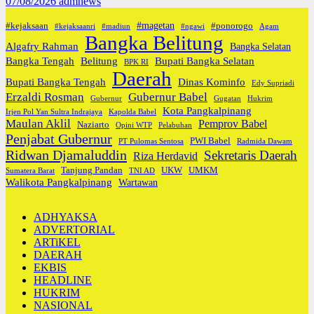
07/08/2026
admnews
#magetan
#kejaksaan
#ponorogo
#kejaksaanri
#madiun
#ngawi
Agam
Bangka Belitung
Algafry Rahman
Bangka Selatan
Bangka Tengah
Belitung
Bupati Bangka Selatan
BPK RI
Daerah
Bupati Bangka Tengah
Dinas Kominfo
Edy Supriadi
Erzaldi Rosman
Gubernur Babel
Gubernur
Gugatan
Hukrim
Kota Pangkalpinang
Irjen Pol Yan Sultra Indrajaya
Kapolda Babel
Maulan Aklil
Pemprov Babel
Naziarto
Opini WTP
Pelabuhan
Penjabat Gubernur
PWI Babel
PT Pulomas Sentosa
Radmida Dawam
Ridwan Djamaluddin
Sekretaris Daerah
Riza Herdavid
Tanjung Pandan
UKW
UMKM
Sumatera Barat
TNI AD
Walikota Pangkalpinang
Wartawan
ADHYAKSA
ADVERTORIAL
ARTiKEL
DAERAH
EKBIS
HEADLINE
HUKRIM
NASIONAL