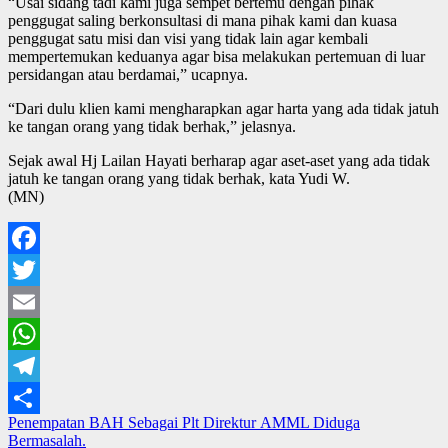
“Usai sidang tadi kami juga sempet bertemu dengan pihak
penggugat saling berkonsultasi di mana pihak kami dan kuasa
penggugat satu misi dan visi yang tidak lain agar kembali
mempertemukan keduanya agar bisa melakukan pertemuan di luar
persidangan atau berdamai,” ucapnya.
“Dari dulu klien kami mengharapkan agar harta yang ada tidak jatuh
ke tangan orang yang tidak berhak,” jelasnya.
Sejak awal Hj Lailan Hayati berharap agar aset-aset yang ada tidak
jatuh ke tangan orang yang tidak berhak, kata Yudi W.
(MN)
Facebook
Twitter
Email
WhatsApp
Telegram
Navigasi
Penempatan BAH Sebagai Plt Direktur AMML Diduga
Share
Bermasalah.