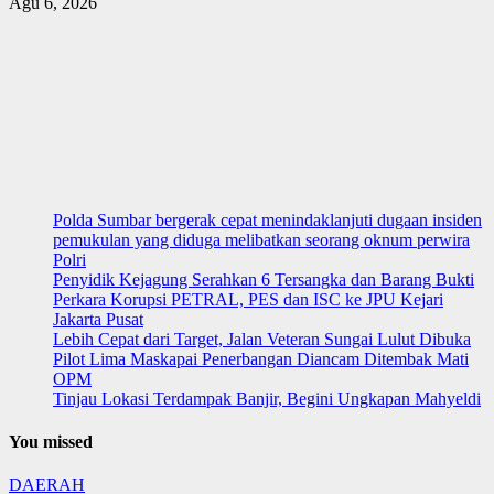
Agu 6, 2026
Polda Sumbar bergerak cepat menindaklanjuti dugaan insiden
pemukulan yang diduga melibatkan seorang oknum perwira
Polri
Penyidik Kejagung Serahkan 6 Tersangka dan Barang Bukti
Perkara Korupsi PETRAL, PES dan ISC ke JPU Kejari
Jakarta Pusat
Lebih Cepat dari Target, Jalan Veteran Sungai Lulut Dibuka
Pilot Lima Maskapai Penerbangan Diancam Ditembak Mati
OPM
Tinjau Lokasi Terdampak Banjir, Begini Ungkapan Mahyeldi
You missed
DAERAH