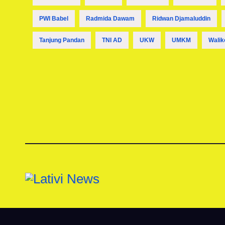
PWI Babel
Radmida Dawam
Ridwan Djamaluddin
Tanjung Pandan
TNI AD
UKW
UMKM
Walik