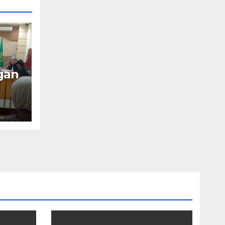
gan
OK