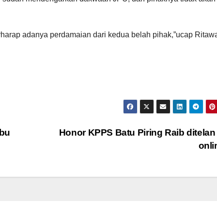
rharap adanya perdamaian dari kedua belah pihak,”ucap Ritawa
mbu
Honor KPPS Batu Piring Raib ditelan
onl