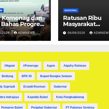
WA
NASIONAL
en Kemenag dan
Ratusan Ribu
 Bahas Progres
Masyarakat
ementasi Tiga
Berpartisipasi 
8/2026
ADMNEWS
06/08/2026
ADMNEW
 Stranas
“War” Undanga
cegahan
Upacara HUT ke
psi
Kemerdekaan R
#ngawi
#ponorogo
Agam
Algafry Rahman
Belitung
BPK RI
Bupati Bangka Selatan
dy Supriadi
Erzaldi Rosman
Gubernur
ultra Indrajaya
Kapolda Babel
Kota Pangkalpinang
Pemprov Babel
Penjabat Gubernur
PT Pulomas Sentosa