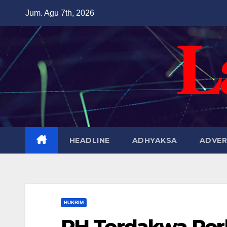
Skip
Jum. Agu 7th, 2026
to
content
HEADLINE
ADHYAKSA
ADVER
HUKRIM
PH Terdakwa Per