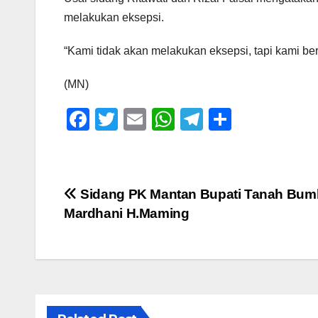
melakukan eksepsi.
“Kami tidak akan melakukan eksepsi, tapi kami be
(MN)
F
T
E
W
T
S
a
wi
m
h
el
h
c
tt
ail
at
e
ar
e
er
s
gr
e
Navigasi
Sidang PK Mantan Bupati Tanah Bu
b
A
a
Mardhani H.Maming
pos
o
p
m
o
p
k