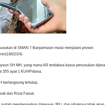
nusukan di SMAN 7 Banjarmasin mulai menjalani proses
nin(19/02/24)
suri SH MH, yang mana AR terdakwa kasus penusukan dijera
al 355 ayat 1 KUHPidana.
H berlangsung tertutup.
ti dan Rizal Faisal.
an sudah mendengarkan dakwaan JPU, dan pihaknya tidak akan