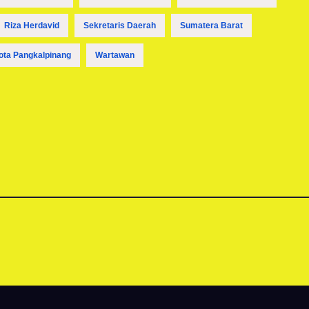
Riza Herdavid
Sekretaris Daerah
Sumatera Barat
ota Pangkalpinang
Wartawan