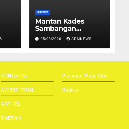
HUKRIM
Mantan Kades
Sambangan
dalam
Menerima dihukum
S
05/08/2026
ADMNEWS
n
Penjara 1 tahun 4
-81
Bulan
I
ADHYAKSA
Pedoman Media Siber
ADVERTORIAL
Redaksi
ARTiKEL
DAERAH