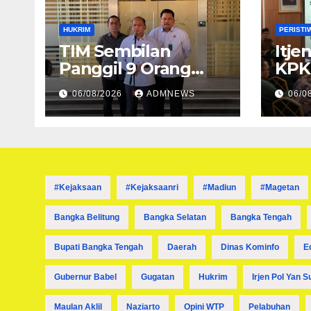
HUKRIM
PERISTI
TIM Sembilan
Itj
Panggil 9 Orang
KPK
Pihak Swasta untuk
Impl
06/08/2026
ADMNEWS
06/0
Memperoleh Alat
Aksi
Bukti dan
Pen
Memperjelas
Koru
Konstruksi Perkara
Dugaan TPPU yang
Melibatkan
#kejaksaan
#kejaksaanri
#madiun
#magetan
Tersangka FA
Bangka Belitung
Bangka Selatan
Bangka Tengah
Bupati Bangka Tengah
Daerah
Dinas Kominfo
E
Gubernur Babel
Gugatan
Hukrim
Irjen Pol Yan S
Maulan Aklil
Naziarto
Opini WTP
Pelabuhan