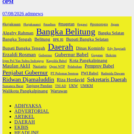
OPM
07/08/2026
admnews
#magetan
#kejaksaan
#ponorogo
#kejaksaanri
#madiun
#ngawi
Agam
Bangka Belitung
Algafry Rahman
Bangka Selatan
Bangka Tengah
Belitung
Bupati Bangka Selatan
BPK RI
Daerah
Bupati Bangka Tengah
Dinas Kominfo
Edy Supriadi
Erzaldi Rosman
Gubernur Babel
Gubernur
Gugatan
Hukrim
Kota Pangkalpinang
Irjen Pol Yan Sultra Indrajaya
Kapolda Babel
Maulan Aklil
Pemprov Babel
Naziarto
Opini WTP
Pelabuhan
Penjabat Gubernur
PWI Babel
PT Pulomas Sentosa
Radmida Dawam
Ridwan Djamaluddin
Sekretaris Daerah
Riza Herdavid
Tanjung Pandan
UKW
UMKM
Sumatera Barat
TNI AD
Walikota Pangkalpinang
Wartawan
ADHYAKSA
ADVERTORIAL
ARTiKEL
DAERAH
EKBIS
HEADLINE