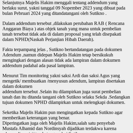
Selanjutnya Majelis Hakim menggali tentang addendum yang
berlaku surut, yakni tanggal 09 Nopember 2023 yang dibuat pada
bulan Pebruari 2024 yang ditandatangani oleh Sutikno .
Dalam addendum tersebut ,dilakukan perubahan RAB ( Rencana
Anggaran Biaya ) atas objek tanah yang mana untuk pembelian
tanah tersebut tidak ada di dalam proposal yang telah disepakati
dalam NPHD(Naskah Perjanjian Hibah Daerah).
Fakta terpampang jelas , Sutikno bertandatangan pada dokumen
Adendum ,namun didepan Majelis Hakim tetap bersikukuh
mengingkari dengan alasan tidak ada lampiran dalam dokumen
addendum padahal ada pasal lampiran.
Menurut Tim monitoring yakni saksi Ardi dan saksi Agus yang
mengetik/ membuatkan /menyusun adendum, lampiran disertakan
dalam dokumen
addendum tersebut .Selain itu dilampirkan juga surat pembelian
tanah dan itu ditanda tangani oleh Sutikno selaku Sekda .Sedangkan
tujuan dokumen NPHD dilampirkan untuk melengkapi dokumen.
Seketika Majelis Hakim pun mengingatkan kepada Sutikno agar
memberikan keterangan yang benar.
Diperingatkan juga oleh Majelis Hakim,salah satu penyebab
Mustafa Alhamid dan Nordinsyah dijadikan terdakwa karena