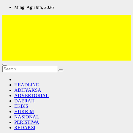
Skip
Ming. Agu 9th, 2026
to
content
Lativi News
Semua Jadi Teman
HEADLINE
ADHYAKSA
ADVERTORIAL
DAERAH
EKBIS
HUKRIM
NASIONAL
PERISTIWA
REDAKSI