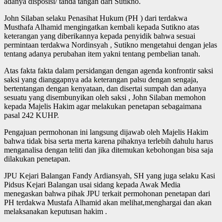
adanya disposisi/ tanda tangan dari Sutikno.
John Silaban selaku Penasihat Hukum (PH ) dari terdakwa
Musthafa Alhamid mengingatkan kembali kepada Sutikno atas
keterangan yang diberikannya kepada penyidik bahwa sesuai
permintaan terdakwa Nordinsyah , Sutikno mengetahui dengan jelas
tentang adanya perubahan item yakni tentang pembelian tanah.
Atas fakta fakta dalam persidangan dengan agenda konfrontir saksi
saksi yang dianggapnya ada keterangan palsu dengan sengaja,
bertentangan dengan kenyataan, dan disertai sumpah dan adanya
sesuatu yang disembunyikan oleh saksi , John Silaban memohon
kepada Majelis Hakim agar melakukan penetapan sebagaimana
pasal 242 KUHP.
Pengajuan permohonan ini langsung dijawab oleh Majelis Hakim
bahwa tidak bisa serta merta karena pihaknya terlebih dahulu harus
menganalisa dengan teliti dan jika ditemukan kebohongan bisa saja
dilakukan penetapan.
JPU Kejari Balangan Fandy Ardiansyah, SH yang juga selaku Kasi
Pidsus Kejari Balangan usai sidang kepada Awak Media
menegaskan bahwa pihak JPU terkait permohonan penetapan dari
PH terdakwa Mustafa Alhamid akan melihat,menghargai dan akan
melaksanakan keputusan hakim .