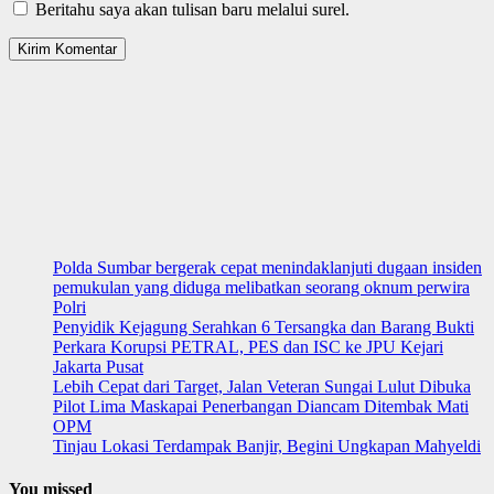
Beritahu saya akan tulisan baru melalui surel.
Polda Sumbar bergerak cepat menindaklanjuti dugaan insiden
pemukulan yang diduga melibatkan seorang oknum perwira
Polri
Penyidik Kejagung Serahkan 6 Tersangka dan Barang Bukti
Perkara Korupsi PETRAL, PES dan ISC ke JPU Kejari
Jakarta Pusat
Lebih Cepat dari Target, Jalan Veteran Sungai Lulut Dibuka
Pilot Lima Maskapai Penerbangan Diancam Ditembak Mati
OPM
Tinjau Lokasi Terdampak Banjir, Begini Ungkapan Mahyeldi
You missed