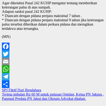
Agar diketahui Pasal 242 KUHP mengatur tentang memberikan
keterangan palsu di atas sumpah.
Adapun sanksi pasal 242 KUHP:
* Diancam dengan pidana penjara maksimal 7 tahun .
* Diancam dengan pidana penjara maksimal 9 tahun jika keterangan
palsu tersebut diberikan dalam perkara pidana dan merugikan
terdakwa atau tersangka.
(MN)
Facebook
Twitter
Email
WhatsApp
Telegram
Navigasi
SPJ Fiktif Dari Bendahara
Share
Terima imbalan Rp 60 M untuk putusan Ontslag, Ketua PN Jakpus ,
pos
Panmud Perdata PN Jakut dan Oknum Advokat ditahan