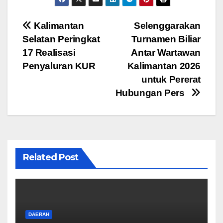
c
tt
ail
at
e
ar
e
er
s
gr
e
Navigasi
Kalimantan
Selenggarakan
b
A
a
Selatan Peringkat
Turnamen Biliar
pos
o
p
m
17 Realisasi
Antar Wartawan
o
p
Penyaluran KUR
Kalimantan 2026
untuk Pererat
k
Hubungan Pers
Related Post
DAERAH