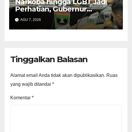
Narkoba hingga LGBT Jadi
Perhatian, Gubernur
Mahyeldi Perkuat Sinergi
AGU 7, 2026
Tinggalkan Balasan
Alamat email Anda tidak akan dipublikasikan.
Ruas
yang wajib ditandai
*
Komentar
*