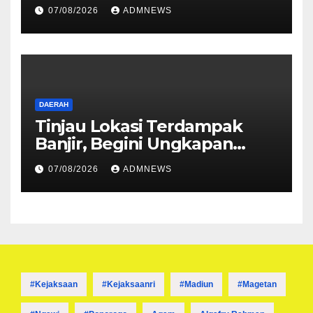
Ditembak Mati OPM
07/08/2026
ADMNEWS
DAERAH
Tinjau Lokasi Terdampak
Banjir, Begini Ungkapan
Mahyeldi
07/08/2026
ADMNEWS
#kejaksaan
#kejaksaanri
#madiun
#magetan