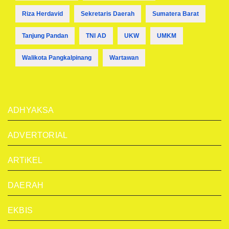
Riza Herdavid
Sekretaris Daerah
Sumatera Barat
Tanjung Pandan
TNI AD
UKW
UMKM
Walikota Pangkalpinang
Wartawan
ADHYAKSA
ADVERTORIAL
ARTiKEL
DAERAH
EKBIS