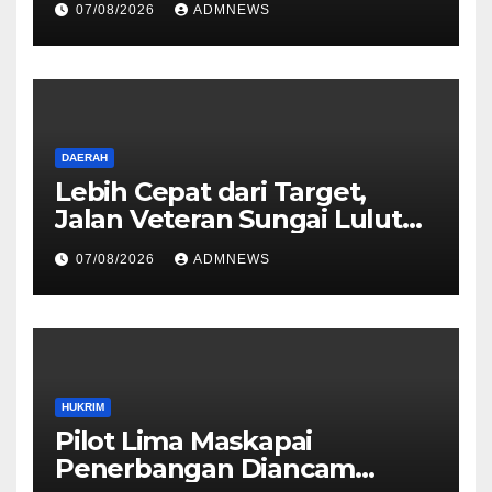
07/08/2026
ADMNEWS
PETRAL, PES dan ISC ke JPU
Kejari Jakarta Pusat
DAERAH
Lebih Cepat dari Target,
Jalan Veteran Sungai Lulut
Dibuka
07/08/2026
ADMNEWS
HUKRIM
Pilot Lima Maskapai
Penerbangan Diancam