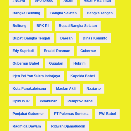
#ngawi
#ponorogo
Agam
Algafry Rahman
Bangka Belitung
Bangka Selatan
Bangka Tengah
Belitung
BPK RI
Bupati Bangka Selatan
Bupati Bangka Tengah
Daerah
Dinas Kominfo
Edy Supriadi
Erzaldi Rosman
Gubernur
Gubernur Babel
Gugatan
Hukrim
Irjen Pol Yan Sultra Indrajaya
Kapolda Babel
Kota Pangkalpinang
Maulan Aklil
Naziarto
Opini WTP
Pelabuhan
Pemprov Babel
Penjabat Gubernur
PT Pulomas Sentosa
PWI Babel
Radmida Dawam
Ridwan Djamaluddin