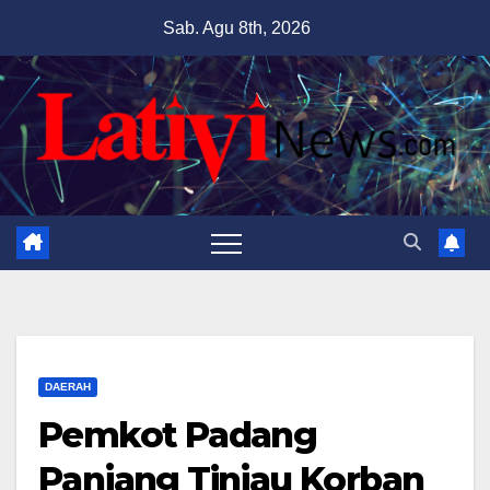
Skip
Sab. Agu 8th, 2026
to
content
DAERAH
Pemkot Padang
Panjang Tinjau Korban