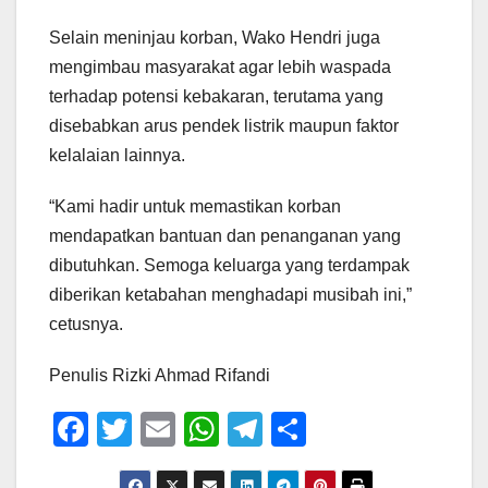
Selain meninjau korban, Wako Hendri juga
mengimbau masyarakat agar lebih waspada
terhadap potensi kebakaran, terutama yang
disebabkan arus pendek listrik maupun faktor
kelalaian lainnya.
“Kami hadir untuk memastikan korban
mendapatkan bantuan dan penanganan yang
dibutuhkan. Semoga keluarga yang terdampak
diberikan ketabahan menghadapi musibah ini,”
cetusnya.
Penulis Rizki Ahmad Rifandi
F
T
E
W
T
S
a
wi
m
h
el
h