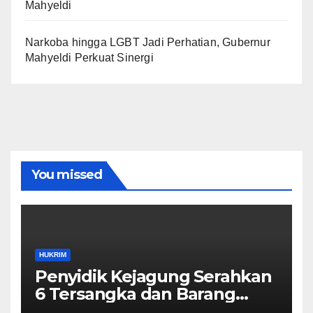
Mahyeldi
Narkoba hingga LGBT Jadi Perhatian, Gubernur
Mahyeldi Perkuat Sinergi
You missed
HUKRIM
Penyidik Kejagung Serahkan
6 Tersangka dan Barang
Bukti Perkara Korupsi