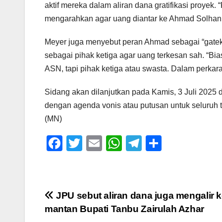
aktif mereka dalam aliran dana gratifikasi proyek
mengarahkan agar uang diantar ke Ahmad Solhan,
Meyer juga menyebut peran Ahmad sebagai “gateke
sebagai pihak ketiga agar uang terkesan sah. “B
ASN, tapi pihak ketiga atau swasta. Dalam perkara i
Sidang akan dilanjutkan pada Kamis, 3 Juli 2025
dengan agenda vonis atau putusan untuk seluruh 
(MN)
F
T
E
W
T
S
a
wi
m
h
el
h
c
tt
ail
at
e
ar
e
er
s
gr
e
Navigasi
JPU sebut aliran dana juga mengalir 
b
A
a
mantan Bupati Tanbu Zairulah Azhar
pos