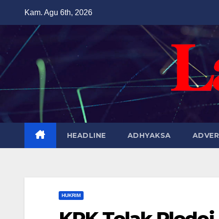
Skip
Kam. Agu 6th, 2026
to
content
HEADLINE
ADHYAKSA
ADVER
HUKRIM
KPK Tolak Pledoi