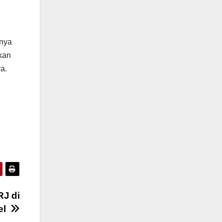
inya
kan
a.
RJ di
sel