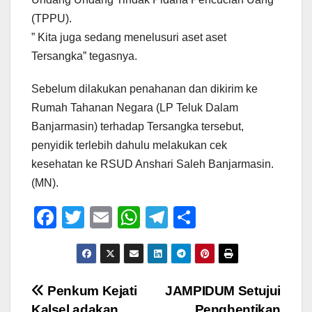
(TPPU).
” Kita juga sedang menelusuri aset aset
Tersangka” tegasnya.
Sebelum dilakukan penahanan dan dikirim ke
Rumah Tahanan Negara (LP Teluk Dalam
Banjarmasin) terhadap Tersangka tersebut,
penyidik terlebih dahulu melakukan cek
kesehatan ke RSUD Anshari Saleh Banjarmasin.
(MN).
F
T
E
W
T
S
a
wi
m
h
el
h
c
tt
ail
at
e
ar
e
er
s
gr
e
Navigasi
Penkum Kejati
JAMPIDUM Setujui
b
A
a
Kalsel adakan
Penghentikan