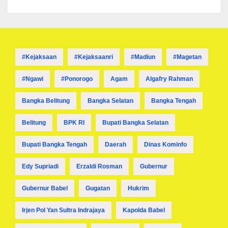
#kejaksaan
#kejaksaanri
#madiun
#magetan
#ngawi
#ponorogo
Agam
Algafry Rahman
Bangka Belitung
Bangka Selatan
Bangka Tengah
Belitung
BPK RI
Bupati Bangka Selatan
Bupati Bangka Tengah
Daerah
Dinas Kominfo
Edy Supriadi
Erzaldi Rosman
Gubernur
Gubernur Babel
Gugatan
Hukrim
Irjen Pol Yan Sultra Indrajaya
Kapolda Babel