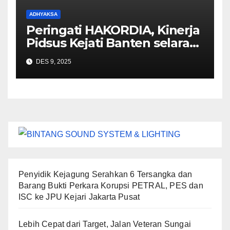
ADHYAKSA
Peringati HAKORDIA, Kinerja
Pidsus Kejati Banten selaras
dengan amanat Jaksa Agung
DES 9, 2025
Penyidik Kejagung Serahkan 6 Tersangka dan
Barang Bukti Perkara Korupsi PETRAL, PES dan
ISC ke JPU Kejari Jakarta Pusat
Lebih Cepat dari Target, Jalan Veteran Sungai