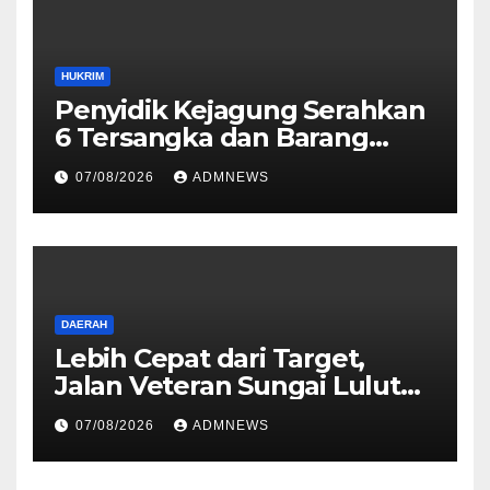
HUKRIM
Penyidik Kejagung Serahkan
6 Tersangka dan Barang
Bukti Perkara Korupsi
07/08/2026
ADMNEWS
PETRAL, PES dan ISC ke JPU
Kejari Jakarta Pusat
DAERAH
Lebih Cepat dari Target,
Jalan Veteran Sungai Lulut
Dibuka
07/08/2026
ADMNEWS