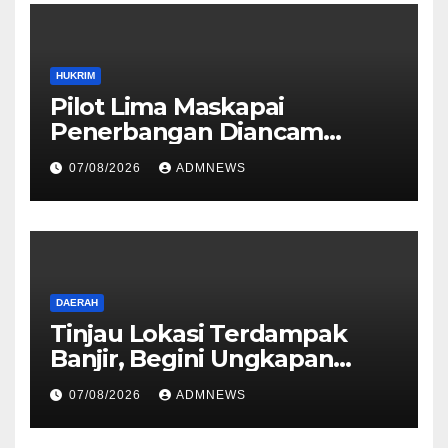
HUKRIM
Pilot Lima Maskapai
Penerbangan Diancam
Ditembak Mati OPM
07/08/2026
ADMNEWS
DAERAH
Tinjau Lokasi Terdampak
Banjir, Begini Ungkapan
Mahyeldi
07/08/2026
ADMNEWS