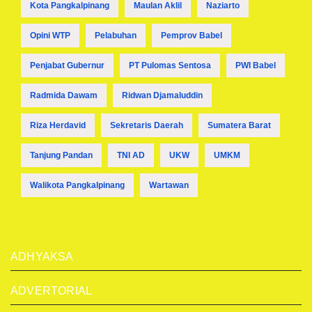
Kota Pangkalpinang
Maulan Aklil
Naziarto
Opini WTP
Pelabuhan
Pemprov Babel
Penjabat Gubernur
PT Pulomas Sentosa
PWI Babel
Radmida Dawam
Ridwan Djamaluddin
Riza Herdavid
Sekretaris Daerah
Sumatera Barat
Tanjung Pandan
TNI AD
UKW
UMKM
Walikota Pangkalpinang
Wartawan
ADHYAKSA
ADVERTORIAL