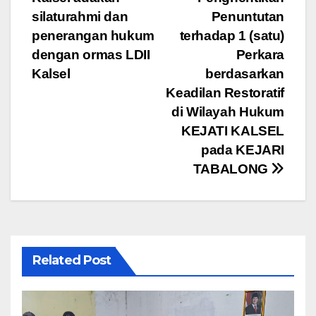
pos
o
p
m
silaturahmi dan
Penuntutan
o
p
penerangan hukum
terhadap 1 (satu)
dengan ormas LDII
Perkara
k
Kalsel
berdasarkan
Keadilan Restoratif
di Wilayah Hukum
KEJATI KALSEL
pada KEJARI
TABALONG
Related Post