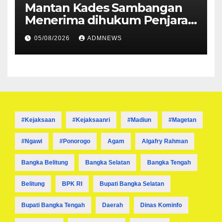
Mantan Kades Sambangan
Menerima dihukum Penjara 1
tahun 4 Bulan
05/08/2026
ADMNEWS
#kejaksaan
#kejaksaanri
#madiun
#magetan
#ngawi
#ponorogo
Agam
Algafry Rahman
Bangka Belitung
Bangka Selatan
Bangka Tengah
Belitung
BPK RI
Bupati Bangka Selatan
Bupati Bangka Tengah
Daerah
Dinas Kominfo