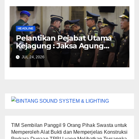
HEADLINE
Pelantikan Pejabat Utama
Kejagung : Jaksa Agung
Meminta Jampidsus Segera
JUL 24, 2026
Melakukan Konsolidasi
Internal, Mengembalikan
Semangat dan Keberanian
Jajaran “Gedung Bundar”
TIM Sembilan Panggil 9 Orang Pihak Swasta untuk
Memperoleh Alat Bukti dan Memperjelas Konstruksi
Perkara Dugaan TPPU yang Melibatkan Tersangka