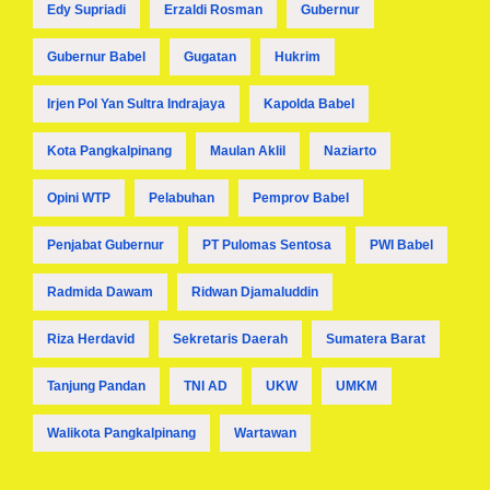
Edy Supriadi
Erzaldi Rosman
Gubernur
Gubernur Babel
Gugatan
Hukrim
Irjen Pol Yan Sultra Indrajaya
Kapolda Babel
Kota Pangkalpinang
Maulan Aklil
Naziarto
Opini WTP
Pelabuhan
Pemprov Babel
Penjabat Gubernur
PT Pulomas Sentosa
PWI Babel
Radmida Dawam
Ridwan Djamaluddin
Riza Herdavid
Sekretaris Daerah
Sumatera Barat
Tanjung Pandan
TNI AD
UKW
UMKM
Walikota Pangkalpinang
Wartawan