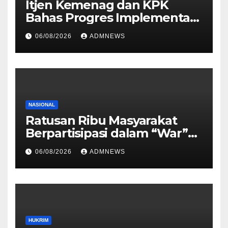
Itjen Kemenag dan KPK
Bahas Progres Implementasi
Tiga Aksi Stranas
06/08/2026
ADMNEWS
Pencegahan Korupsi
NASIONAL
Ratusan Ribu Masyarakat
Berpartisipasi dalam “War”
Undangan Upacara HUT ke-
06/08/2026
ADMNEWS
81 Kemerdekaan RI
HUKRIM