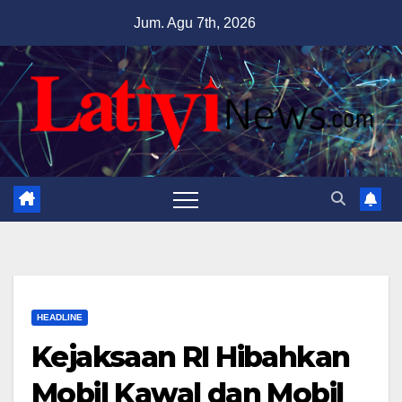
Skip
Jum. Agu 7th, 2026
to
content
HEADLINE
Kejaksaan RI Hibahkan
Mobil Kawal dan Mobil