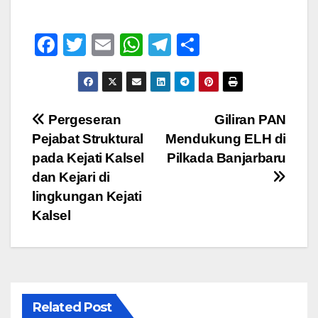
F
T
E
W
T
S
a
wi
m
h
el
h
c
tt
ail
at
e
ar
e
er
s
gr
e
Navigasi
Pergeseran
Giliran PAN
b
A
a
Pejabat Struktural
Mendukung ELH di
pos
o
p
m
pada Kejati Kalsel
Pilkada Banjarbaru
o
p
dan Kejari di
lingkungan Kejati
k
Kalsel
Related Post