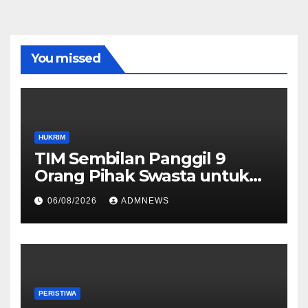
You missed
HUKRIM
TIM Sembilan Panggil 9
Orang Pihak Swasta untuk
Memperoleh Alat Bukti dan
06/08/2026
ADMNEWS
Memperjelas Konstruksi
Perkara Dugaan TPPU yang
Melibatkan Tersangka FA
PERISTIWA