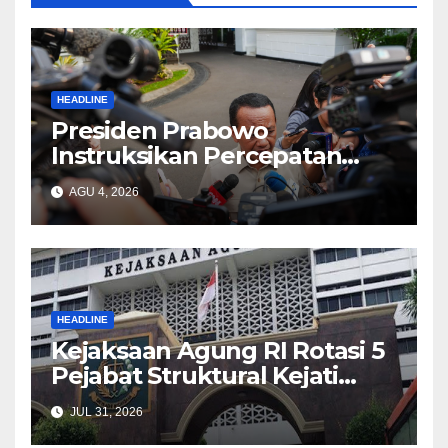
HEADLINE
Presiden Prabowo
Instruksikan Percepatan
Penanganan Penyelesaian
AGU 4, 2026
Pemadamam Listrik di
Sejumlah Wilayah
HEADLINE
Kejaksaan Agung RI Rotasi 5
Pejabat Struktural Kejati
Kalsel dan 4 Kejari di
JUL 31, 2026
Wilayahnya