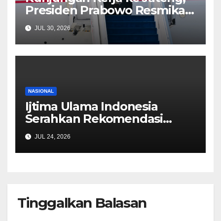
Presiden Prabowo Resmikan
Revitalisasi Stasiun Tawang
JUL 30, 2026
hingga Akad Massal 62 Ribu
Rumah Subsidi
NASIONAL
Ijtima Ulama Indonesia
Serahkan Rekomendasi
kepada Presiden Prabowo,
JUL 24, 2026
Tegaskan Dukungan
Mengawal Pembangunan
Nasional
Tinggalkan Balasan