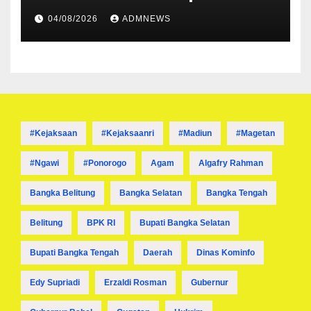
Penanganan Penyelesaian
04/08/2026
ADMNEWS
Pemadamam Listrik di
Sejumlah Wilayah
#kejaksaan
#kejaksaanri
#madiun
#magetan
#ngawi
#ponorogo
Agam
Algafry Rahman
Bangka Belitung
Bangka Selatan
Bangka Tengah
Belitung
BPK RI
Bupati Bangka Selatan
Bupati Bangka Tengah
Daerah
Dinas Kominfo
Edy Supriadi
Erzaldi Rosman
Gubernur