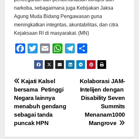
narkoba, sebagaimana juga Kebijakan Jaksa
Agung Muda Bidang Pengawasan guna
meningkatkan integritas, akuntabilitas, dan citra
Kejaksaan RI di masyarakat. (MN)
F
T
E
W
T
S
a
wi
m
h
el
h
c
tt
ail
at
e
ar
e
er
s
gr
e
Navigasi
Kajati Kalsel
Kolaborasi JAM-
b
A
a
bersama Petinggi
Intelijen dengan
pos
o
p
m
Negara lainnya
Disability Seven
o
p
menabuh gendang
Summits
sebagai tanda
Menanam1000
k
puncak HPN
Mangrove