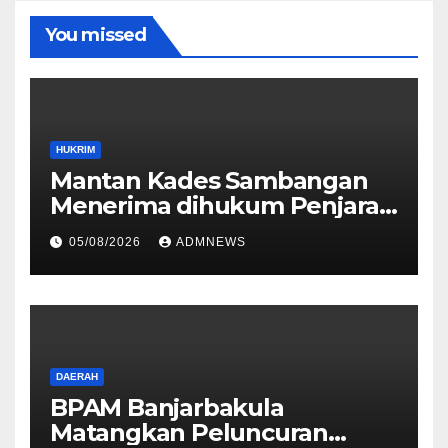
You missed
HUKRIM
Mantan Kades Sambangan
Menerima dihukum Penjara 1
tahun 4 Bulan
05/08/2026
ADMNEWS
DAERAH
BPAM Banjarbakula
Matangkan Peluncuran