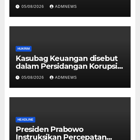
AMDK Bakula Water
05/08/2026
ADMNEWS
HUKRIM
Kasubag Keuangan disebut
dalam Persidangan Korupsi
Dana BOK
05/08/2026
ADMNEWS
HEADLINE
Presiden Prabowo
Instruksikan Percepatan