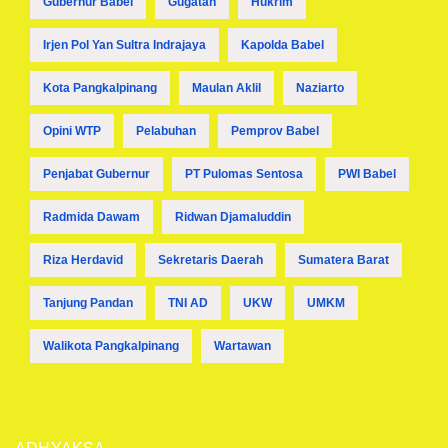
Gubernur Babel
Gugatan
Hukrim
Irjen Pol Yan Sultra Indrajaya
Kapolda Babel
Kota Pangkalpinang
Maulan Aklil
Naziarto
Opini WTP
Pelabuhan
Pemprov Babel
Penjabat Gubernur
PT Pulomas Sentosa
PWI Babel
Radmida Dawam
Ridwan Djamaluddin
Riza Herdavid
Sekretaris Daerah
Sumatera Barat
Tanjung Pandan
TNI AD
UKW
UMKM
Walikota Pangkalpinang
Wartawan