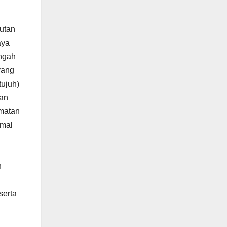
utan
aya
ngah
yang
ujuh)
tan
matan
imal
n
serta