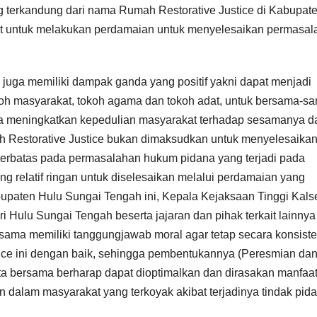
 terkandung dari nama Rumah Restorative Justice di Kabupat
t untuk melakukan perdamaian untuk menyelesaikan permasal
juga memiliki dampak ganda yang positif yakni dapat menjadi
koh masyarakat, tokoh agama dan tokoh adat, untuk bersama-s
a meningkatkan kepedulian masyarakat terhadap sesamanya d
 Restorative Justice bukan dimaksudkan untuk menyelesaika
 terbatas pada permasalahan hukum pidana yang terjadi pada
g relatif ringan untuk diselesaikan melalui perdamaian yang
paten Hulu Sungai Tengah ini, Kepala Kejaksaan Tinggi Kals
Hulu Sungai Tengah beserta jajaran dan pihak terkait lainnya
ma memiliki tanggungjawab moral agar tetap secara konsist
ce ini dengan baik, sehingga pembentukannya (Peresmian da
kita bersama berharap dapat dioptimalkan dan dirasakan manfaa
alam masyarakat yang terkoyak akibat terjadinya tindak pida