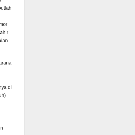
butlah
omor
ahir
aian
sarana
nya di
uh)
n
an