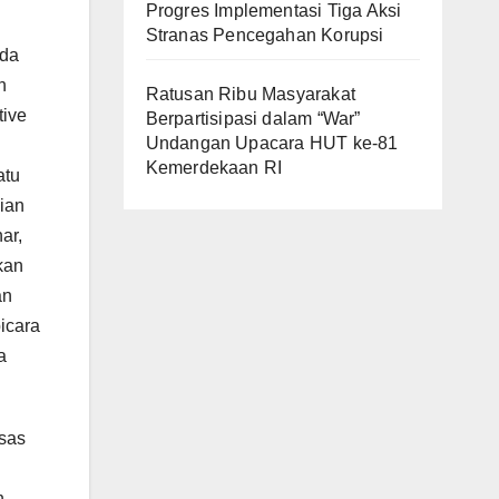
Progres Implementasi Tiga Aksi
Stranas Pencegahan Korupsi
eda
h
Ratusan Ribu Masyarakat
tive
Berpartisipasi dalam “War”
Undangan Upacara HUT ke-81
Kemerdekaan RI
atu
aian
ar,
kan
an
bicara
a
asas
n