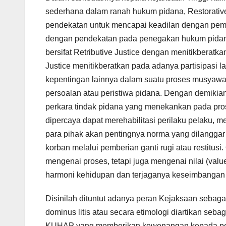
sederhana dalam ranah hukum pidana, Restorative 
pendekatan untuk mencapai keadilan dengan pemul
dengan pendekatan pada penegakan hukum pidana
bersifat Retributive Justice dengan menitikbera
Justice menitikberatkan pada adanya partisipasi
kepentingan lainnya dalam suatu proses musyawar
persoalan atau peristiwa pidana. Dengan demikian
perkara tindak pidana yang menekankan pada pros
dipercaya dapat merehabilitasi perilaku pelaku, 
para pihak akan pentingnya norma yang dilanggar
korban melalui pemberian ganti rugi atau restitusi.
mengenai proses, tetapi juga mengenai nilai (val
harmoni kehidupan dan terjaganya keseimbangan
Disinilah dituntut adanya peran Kejaksaan sebaga
dominus litis atau secara etimologi diartikan seba
KUHAP yang memberikan kewenangan kepada penu