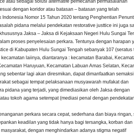
ice atau sebagai solusi alternatife pemecahan permasalahan
esuai dengan koridor atau batasan – batasan yang telah
k Indonesia Nomor 15 Tahun 2020 tentang Penghentian Penunt
alah pidana melalui pendekatan restorative justtice ini juga s
khususnya Jaksa – Jaksa di Kejaksaan Negeri Hulu Sungai Te
 dalam proses penyelesaian perkara. Tentunya dengan harapan 
ice di Kabupaten Hulu Sungai Tengah sebanyak 107 (seratus t
uh) kecamatan laiinya, diantaranya : kecamatan Barabai, Kecama
a, Kecamatan Haruyuan, Kecamatan Labuan Amas Selatan, Keca
 sebentar lagi akan diresmikan, dapat dimanfaatkan semaks
rakat sebagai tempat pelaksanaan musyawarah mufakat dan
a pidana yang terjadi, yang dimediasikan oleh Jaksa dengan
n/atau tokoh agama setempat (mediasi penal dengan pendekata
penanganan perkara secara cepat, sederhana dan biaya ringan, 
pankan keadilan yang tidak hanya bagi tersangka, korban dan
h masyarakat, dengan menghindarkan adanya stigma negatif