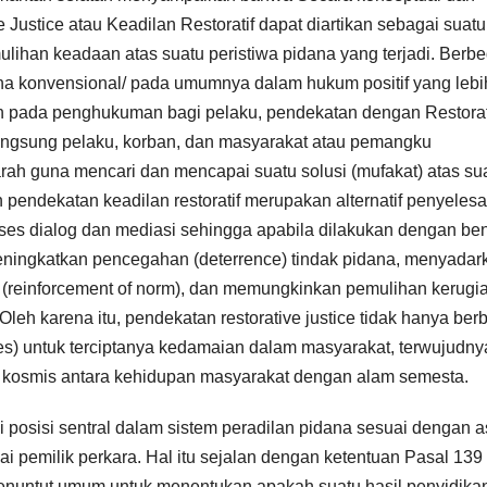
Justice atau Keadilan Restoratif dapat diartikan sebagai suatu
ihan keadaan atas suatu peristiwa pidana yang terjadi. Berb
 konvensional/ pada umumnya dalam hukum positif yang lebi
tkan pada penghukuman bagi pelaku, pendekatan dengan Restora
 langsung pelaku, korban, dan masyarakat atau pemangku
ah guna mencari dan mencapai suatu solusi (mufakat) atas su
 pendekatan keadilan restoratif merupakan alternatif penyeles
es dialog dan mediasi sehingga apabila dilakukan dengan ben
meningkatkan pencegahan (deterrence) tindak pidana, menyadar
 (reinforcement of norm), dan memungkinkan pemulihan kerugi
 Oleh karena itu, pendekatan restorative justice tidak hanya ber
ues) untuk terciptanya kedamaian dalam masyarakat, terwujudny
 kosmis antara kehidupan masyarakat dengan alam semesta.
i posisi sentral dalam sistem peradilan pidana sesuai dengan 
gai pemilik perkara. Hal itu sejalan dengan ketentuan Pasal 139
ntut umum untuk menentukan apakah suatu hasil penyidika