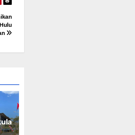
ikan
 Hulu
tan
ula