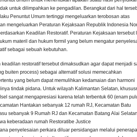
ak untuk dilimpahkan ke pengadilan. Berangkat dari hal terse
laku Penuntut Umum tertinggi mengeluarkan terobosan atas
gan mengeluarkan Peraturan Kejaksaan Republik Indonesia N
dasarkan Keadilan Restoratif. Peraturan Kejaksaan tersebut l
kum materil dan hukum formil yang belum mengatur penyeles
atif sebagai sebuah kebutuhan.
 keadilan restoratif tersebut dimaksudkan agar dapat menjadi 
ng buiten process) sebagai alternatif solusi memecahkan
rtentu yang belum dapat memulihkan kedamaian dan harmoni
inya tindak pidana. Untuk wilayah Kalimantan Selatan, khusus
sel sangat mengapresiasi karena telah terbentuk 60 (enam pul
u kecamatan Hantakan sebanyak 12 rumah RJ, Kecamatan Batu
su sebanyak 9 Rumah RJ dan Kecamatan Batang Alai Selata
wa keberadaan rumah Restoratibe Justice
ana penyelesaian perkara diluar persidangan melalui penerap