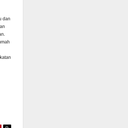
u dan
dan
an.
rumah
katan