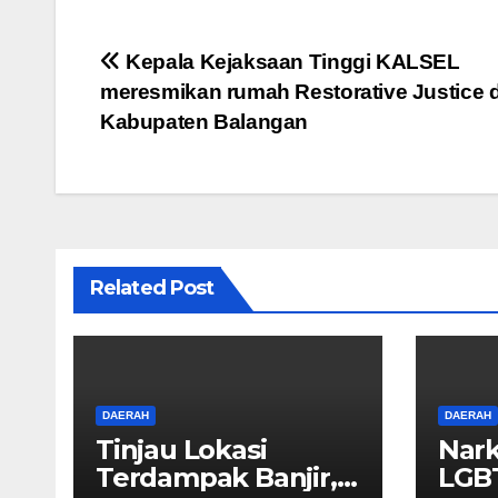
c
tt
ail
at
e
ar
e
er
s
gr
e
Navigasi
Kepala Kejaksaan Tinggi KALSEL
b
A
a
meresmikan rumah Restorative Justice d
pos
o
p
m
Kabupaten Balangan
o
p
k
Related Post
DAERAH
DAERAH
Tinjau Lokasi
Nark
Terdampak Banjir,
LGBT