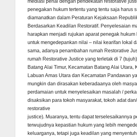
mediasi penal dengan pendekatan restorative just
penegakan hukum tertentu yang tentu saja harus s
diamanatkan dalam Peraturan Kejaksaan Republi
Berdasarkan Keadilan Restoratif. Penyelesaian mas
harapkan menjadi rujukan aparat penegak hukum 
untuk mengedepankan nilai – nilai kearifan lokal
sama, adanya penambahan rumah Restorative Just
rumah Restorative Justice yang terletak di 7 (tuj
Batang Alai Timur, Kecamatan Batang Alai Utar
Labuan Amas Utara dan Kecamatan Pandawan yang
mungkin dan dirasakan keberadaanya oleh masya
perdamaian untuk menyelesaikan masalah / perkar
disaksikan para tokoh masyarakat, tokoh adat da
restorative
justice). Muaranya, tentu dapat terselesaikannya 
terwujudnya kepastian hukum yang lebih mengede
keluarganya, tetapi juga keadilan yang menyentu