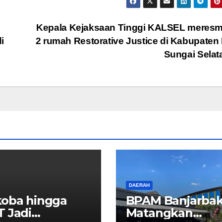
Kepala Kejaksaan Tinggi KALSEL meresm
i
2 rumah Restorative Justice di Kabupaten
Sungai Sela
DAERAH
oba hingga
BPAM Banjarbak
 Jadi
Matangkan