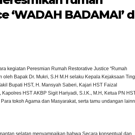
tice ‘WADAH BADAMAI’ d
cara kegiatan Peresmian Rumah Restorative Justice “Rumah
 oleh Bapak Dr. Mukri, S.H M.H selaku Kepala Kejaksaan Ting
akil Bupati HST, H. Mansyah Saberi, Kajari HST Faizal
apolres HST AKBP Sigit Hariyadi, S.I.K., M.H, Ketua PN HST
Para tokoh Agama dan Masyarakat, serta tamu undangan lainn
imantan selatan menyampaikan bahwa Secara konseptual dan