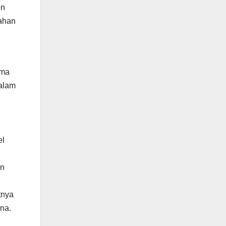
en
ahan
ama
alam
n
el
en
n
tnya
na.