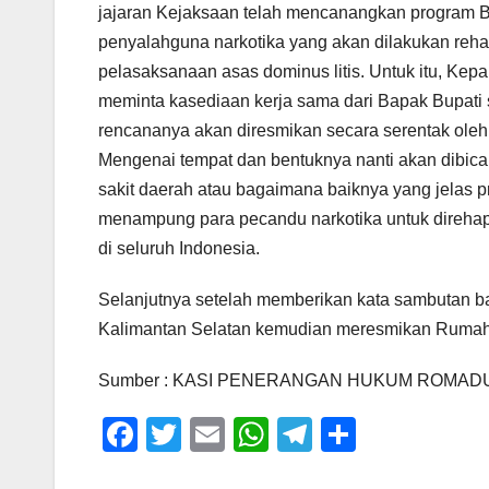
jajaran Kejaksaan telah mencanangkan program B
penyalahguna narkotika yang akan dilakukan rehabi
pelasaksanaan asas dominus litis. Untuk itu, Kep
meminta kasediaan kerja sama dari Bapak Bupati
rencananya akan diresmikan secara serentak ole
Mengenai tempat dan bentuknya nanti akan dibic
sakit daerah atau bagaimana baiknya yang jelas 
menampung para pecandu narkotika untuk direhap
di seluruh Indonesia.
Selanjutnya setelah memberikan kata sambutan b
Kalimantan Selatan kemudian meresmikan Rumah R
Sumber : KASI PENERANGAN HUKUM ROMADU N
F
T
E
W
T
S
a
wi
m
h
el
h