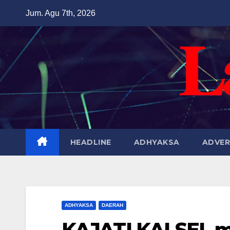
Skip
Jum. Agu 7th, 2026
to
content
HEADLINE
ADHYAKSA
ADVER
ADHYAKSA
DAERAH
KAJATI KALSEL 