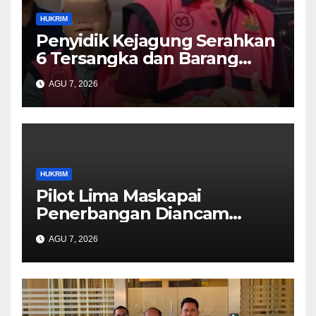
HUKRIM
Penyidik Kejagung Serahkan
6 Tersangka dan Barang
Bukti Perkara Korupsi
AGU 7, 2026
PETRAL, PES dan ISC ke JPU
Kejari Jakarta Pusat
HUKRIM
Pilot Lima Maskapai
Penerbangan Diancam
Ditembak Mati OPM
AGU 7, 2026