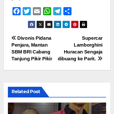
F
T
E
W
T
S
a
wi
m
h
el
h
c
tt
ail
at
e
ar
e
er
s
gr
e
Navigasi
Divonis Pidana
Supercar
b
A
a
Penjara, Mantan
Lamborghini
pos
o
p
m
SBM BRI Cabang
Huracan Sengaja
o
p
Tanjung Pikir Pikir
dibuang ke Parit.
k
Related Post