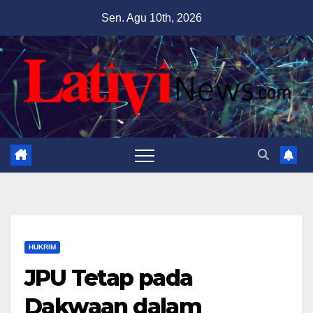
Skip
Sen. Agu 10th, 2026
to
content
HUKRIM
JPU Tetap pada
Dakwaan dalam