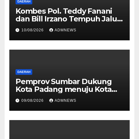
DAERAH
Kombes Pol. Teddy Fanani
dan Bill Irzano Tempuh Jalur
Damai Akhiri Perselisihan
10/08/2026
ADMNEWS
Diselesaikan Secara
Kekeluargaan
DAERAH
Pemprov Sumbar Dukung
Kota Padang menuju Kota
Gastronomi Internasional
09/08/2026
ADMNEWS