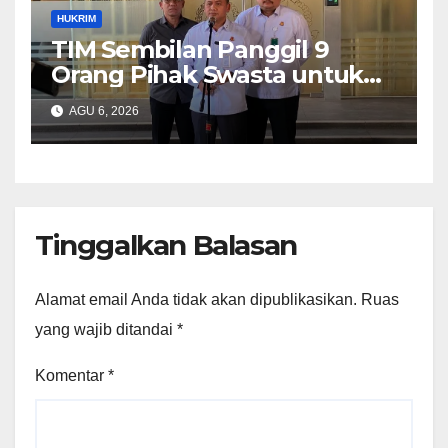
HUKRIM
TIM Sembilan Panggil 9
Orang Pihak Swasta untuk
Memperoleh Alat Bukti dan
AGU 6, 2026
Memperjelas Konstruksi
Perkara Dugaan TPPU yang
Melibatkan Tersangka FA
Tinggalkan Balasan
Alamat email Anda tidak akan dipublikasikan.
Ruas
yang wajib ditandai
*
Komentar
*