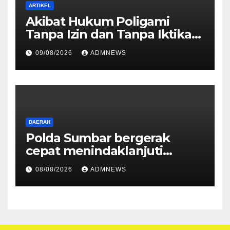
ARTIKEL
Akibat Hukum Poligami
Tanpa Izin dan Tanpa Iktikad
Baik
09/08/2026
ADMNEWS
DAERAH
Polda Sumbar bergerak
cepat menindaklanjuti
dugaan insiden pemukulan
08/08/2026
ADMNEWS
yang diduga melibatkan
seorang oknum perwira Polri