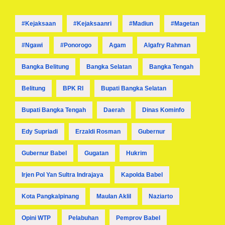
#kejaksaan
#kejaksaanri
#madiun
#magetan
#ngawi
#ponorogo
Agam
Algafry Rahman
Bangka Belitung
Bangka Selatan
Bangka Tengah
Belitung
BPK RI
Bupati Bangka Selatan
Bupati Bangka Tengah
Daerah
Dinas Kominfo
Edy Supriadi
Erzaldi Rosman
Gubernur
Gubernur Babel
Gugatan
Hukrim
Irjen Pol Yan Sultra Indrajaya
Kapolda Babel
Kota Pangkalpinang
Maulan Aklil
Naziarto
Opini WTP
Pelabuhan
Pemprov Babel