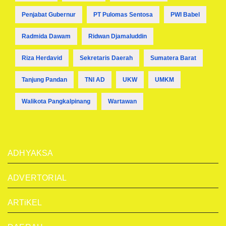
Penjabat Gubernur
PT Pulomas Sentosa
PWI Babel
Radmida Dawam
Ridwan Djamaluddin
Riza Herdavid
Sekretaris Daerah
Sumatera Barat
Tanjung Pandan
TNI AD
UKW
UMKM
Walikota Pangkalpinang
Wartawan
ADHYAKSA
ADVERTORIAL
ARTiKEL