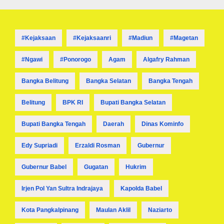
#kejaksaan
#kejaksaanri
#madiun
#magetan
#ngawi
#ponorogo
Agam
Algafry Rahman
Bangka Belitung
Bangka Selatan
Bangka Tengah
Belitung
BPK RI
Bupati Bangka Selatan
Bupati Bangka Tengah
Daerah
Dinas Kominfo
Edy Supriadi
Erzaldi Rosman
Gubernur
Gubernur Babel
Gugatan
Hukrim
Irjen Pol Yan Sultra Indrajaya
Kapolda Babel
Kota Pangkalpinang
Maulan Aklil
Naziarto