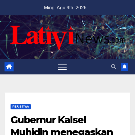
Skip
Ming. Agu 9th, 2026
to
content
PERISTIWA
Gubernur Kalsel
Muhidin menegaskan