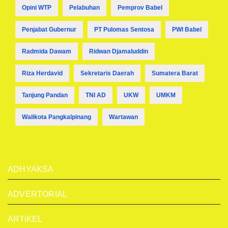
Opini WTP
Pelabuhan
Pemprov Babel
Penjabat Gubernur
PT Pulomas Sentosa
PWI Babel
Radmida Dawam
Ridwan Djamaluddin
Riza Herdavid
Sekretaris Daerah
Sumatera Barat
Tanjung Pandan
TNI AD
UKW
UMKM
Walikota Pangkalpinang
Wartawan
ADHYAKSA
ADVERTORIAL
ARTiKEL