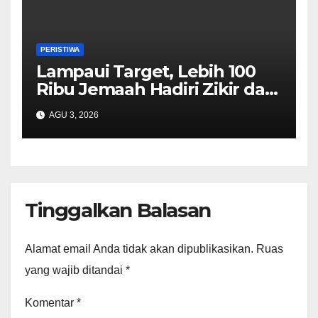
PERISTIWA
Lampaui Target, Lebih 100
Ribu Jemaah Hadiri Zikir dan
Doa Kebangsaan
AGU 3, 2026
Tinggalkan Balasan
Alamat email Anda tidak akan dipublikasikan.
Ruas
yang wajib ditandai
*
Komentar
*