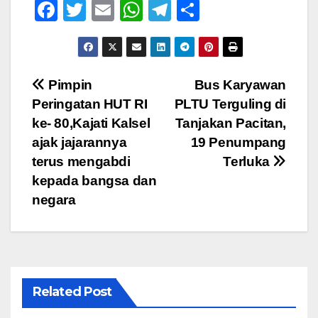
F
T
E
W
T
S
a
wi
m
h
el
h
c
tt
ail
at
e
ar
e
er
s
gr
e
Navigasi
Pimpin
Bus Karyawan
b
A
a
Peringatan HUT RI
PLTU Terguling di
pos
o
p
m
ke- 80,Kajati Kalsel
Tanjakan Pacitan,
o
p
ajak jajarannya
19 Penumpang
terus mengabdi
Terluka
k
kepada bangsa dan
negara
Related Post