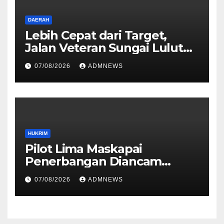
DAERAH
Lebih Cepat dari Target,
Jalan Veteran Sungai Lulut
Dibuka
07/08/2026
ADMNEWS
HUKRIM
Pilot Lima Maskapai
Penerbangan Diancam
Ditembak Mati OPM
07/08/2026
ADMNEWS