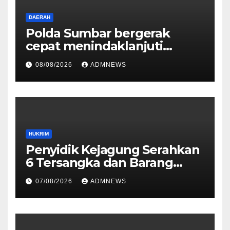
DAERAH
Polda Sumbar bergerak
cepat menindaklanjuti
dugaan insiden pemukulan
08/08/2026
ADMNEWS
yang diduga melibatkan
seorang oknum perwira Polri
HUKRIM
Penyidik Kejagung Serahkan
6 Tersangka dan Barang
Bukti Perkara Korupsi
07/08/2026
ADMNEWS
PETRAL, PES dan ISC ke JPU
Kejari Jakarta Pusat