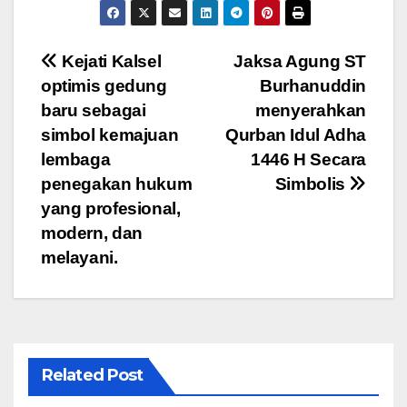
c
tt
ail
at
e
ar
e
er
s
gr
e
Navigasi
Kejati Kalsel
Jaksa Agung ST
b
A
a
optimis gedung
Burhanuddin
pos
o
p
m
baru sebagai
menyerahkan
o
p
simbol kemajuan
Qurban Idul Adha
lembaga
1446 H Secara
k
penegakan hukum
Simbolis
yang profesional,
modern, dan
melayani.
Related Post