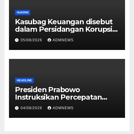
HUKRIM
Kasubag Keuangan disebut
dalam Persidangan Korupsi
Dana BOK
05/08/2026
ADMNEWS
HEADLINE
Presiden Prabowo
Instruksikan Percepatan
Penanganan Penyelesaian
04/08/2026
ADMNEWS
Pemadamam Listrik di
Sejumlah Wilayah