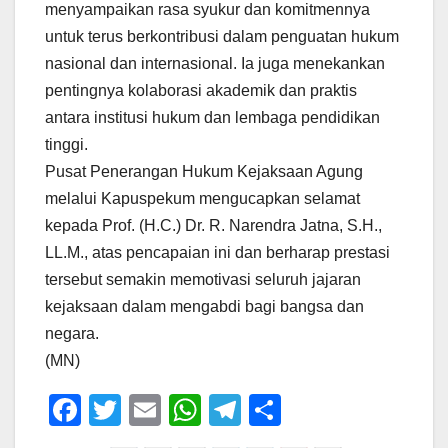
menyampaikan rasa syukur dan komitmennya
untuk terus berkontribusi dalam penguatan hukum
nasional dan internasional. Ia juga menekankan
pentingnya kolaborasi akademik dan praktis
antara institusi hukum dan lembaga pendidikan
tinggi.
Pusat Penerangan Hukum Kejaksaan Agung
melalui Kapuspekum mengucapkan selamat
kepada Prof. (H.C.) Dr. R. Narendra Jatna, S.H.,
LL.M., atas pencapaian ini dan berharap prestasi
tersebut semakin memotivasi seluruh jajaran
kejaksaan dalam mengabdi bagi bangsa dan
negara.
(MN)
F
T
E
W
T
S
a
wi
m
h
el
h