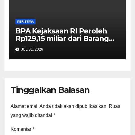
PERISTIWA
BPA Kejaksaan RI Peroleh
Rp129,15 miliar dari Barang
Rampasan Negara dan
JUL 31, 2026
Barang Sita Eksekusi
Terpidana Benny
Tjokrosaputro
Tinggalkan Balasan
Alamat email Anda tidak akan dipublikasikan.
Ruas
yang wajib ditandai
*
Komentar
*