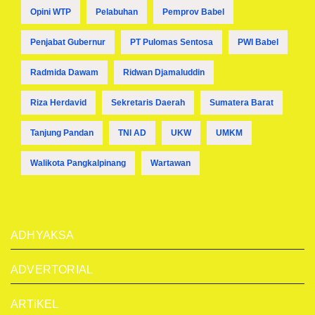
Opini WTP
Pelabuhan
Pemprov Babel
Penjabat Gubernur
PT Pulomas Sentosa
PWI Babel
Radmida Dawam
Ridwan Djamaluddin
Riza Herdavid
Sekretaris Daerah
Sumatera Barat
Tanjung Pandan
TNI AD
UKW
UMKM
Walikota Pangkalpinang
Wartawan
ADHYAKSA
ADVERTORIAL
ARTiKEL