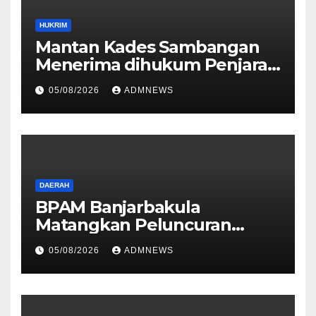
HUKRIM
Mantan Kades Sambangan
Menerima dihukum Penjara 1
tahun 4 Bulan
05/08/2026
ADMNEWS
DAERAH
BPAM Banjarbakula
Matangkan Peluncuran
AMDK Bakula Water
05/08/2026
ADMNEWS