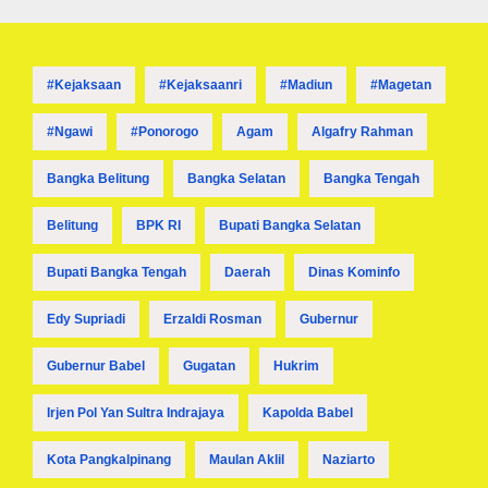
#kejaksaan
#kejaksaanri
#madiun
#magetan
#ngawi
#ponorogo
Agam
Algafry Rahman
Bangka Belitung
Bangka Selatan
Bangka Tengah
Belitung
BPK RI
Bupati Bangka Selatan
Bupati Bangka Tengah
Daerah
Dinas Kominfo
Edy Supriadi
Erzaldi Rosman
Gubernur
Gubernur Babel
Gugatan
Hukrim
Irjen Pol Yan Sultra Indrajaya
Kapolda Babel
Kota Pangkalpinang
Maulan Aklil
Naziarto