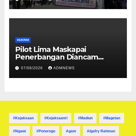
HUKRIM
Pilot Lima Maskapai
Penerbangan Diancam
Ditembak Mati OPM
07/08/2026
ADMNEWS
#kejaksaan
#kejaksaanri
#madiun
#magetan
#ngawi
#ponorogo
Agam
Algafry Rahman