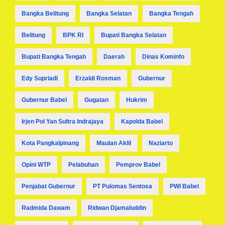
Bangka Belitung
Bangka Selatan
Bangka Tengah
Belitung
BPK RI
Bupati Bangka Selatan
Bupati Bangka Tengah
Daerah
Dinas Kominfo
Edy Supriadi
Erzaldi Rosman
Gubernur
Gubernur Babel
Gugatan
Hukrim
Irjen Pol Yan Sultra Indrajaya
Kapolda Babel
Kota Pangkalpinang
Maulan Aklil
Naziarto
Opini WTP
Pelabuhan
Pemprov Babel
Penjabat Gubernur
PT Pulomas Sentosa
PWI Babel
Radmida Dawam
Ridwan Djamaluddin