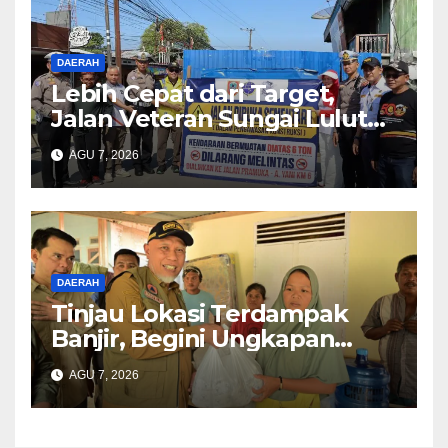
DAERAH
Lebih Cepat dari Target,
Jalan Veteran Sungai Lulut
Dibuka
AGU 7, 2026
DAERAH
Tinjau Lokasi Terdampak
Banjir, Begini Ungkapan
Mahyeldi
AGU 7, 2026