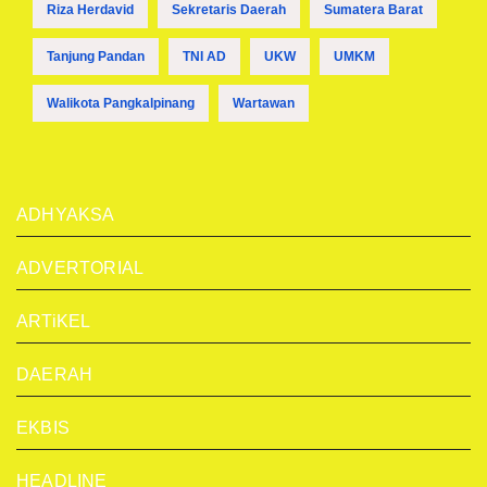
Riza Herdavid
Sekretaris Daerah
Sumatera Barat
Tanjung Pandan
TNI AD
UKW
UMKM
Walikota Pangkalpinang
Wartawan
ADHYAKSA
ADVERTORIAL
ARTiKEL
DAERAH
EKBIS
HEADLINE