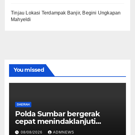
Tinjau Lokasi Terdampak Banjir, Begini Ungkapan
Mahyeldi
You missed
DAERAH
Polda Sumbar bergerak
cepat menindaklanjuti
dugaan insiden pemukulan
08/08/2026
ADMNEWS