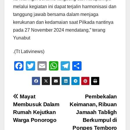
melalui kegiatan ini dapat terjalin harmonisasi dan
tanggung jawab bersama dalam menjaga
kerukunan dan kedamaian saat Pilkada nantinya
pada 27 November 2024 mendatang,” terang
Yunabut
.(Tt Lativinews)
F
T
E
W
T
S
a
wi
m
h
el
h
c
tt
ail
at
e
ar
e
er
s
gr
e
Navigasi
Mayat
Pembekalan
b
A
a
Membusuk Dalam
Keimanan, Ribuan
pos
o
p
m
Rumah Kejutkan
Jamaah Tabligh
o
p
Warga Ponorogo
Berkumpul di
Ponpes Temboro