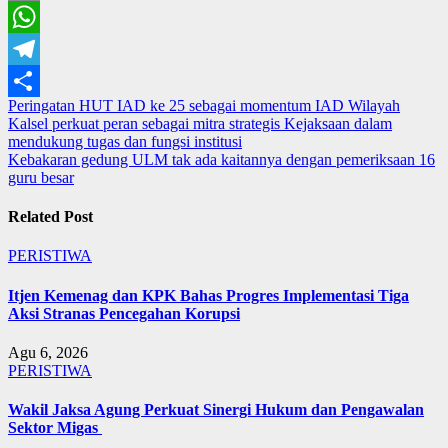
Email
WhatsApp
Telegram
Navigasi
Peringatan HUT IAD ke 25 sebagai momentum IAD Wilayah
Share
Kalsel perkuat peran sebagai mitra strategis Kejaksaan dalam
pos
mendukung tugas dan fungsi institusi
Kebakaran gedung ULM tak ada kaitannya dengan pemeriksaan 16
guru besar
Related Post
PERISTIWA
Itjen Kemenag dan KPK Bahas Progres Implementasi Tiga
Aksi Stranas Pencegahan Korupsi
Agu 6, 2026
PERISTIWA
Wakil Jaksa Agung Perkuat Sinergi Hukum dan Pengawalan
Sektor Migas