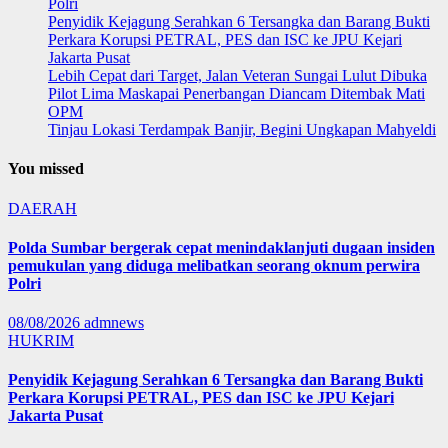
Polri
Penyidik Kejagung Serahkan 6 Tersangka dan Barang Bukti
Perkara Korupsi PETRAL, PES dan ISC ke JPU Kejari
Jakarta Pusat
Lebih Cepat dari Target, Jalan Veteran Sungai Lulut Dibuka
Pilot Lima Maskapai Penerbangan Diancam Ditembak Mati
OPM
Tinjau Lokasi Terdampak Banjir, Begini Ungkapan Mahyeldi
You missed
DAERAH
Polda Sumbar bergerak cepat menindaklanjuti dugaan insiden
pemukulan yang diduga melibatkan seorang oknum perwira
Polri
08/08/2026
admnews
HUKRIM
Penyidik Kejagung Serahkan 6 Tersangka dan Barang Bukti
Perkara Korupsi PETRAL, PES dan ISC ke JPU Kejari
Jakarta Pusat