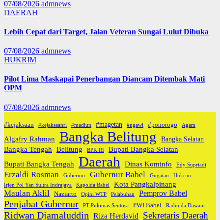
07/08/2026
admnews
DAERAH
Lebih Cepat dari Target, Jalan Veteran Sungai Lulut Dibuka
07/08/2026
admnews
HUKRIM
Pilot Lima Maskapai Penerbangan Diancam Ditembak Mati
OPM
07/08/2026
admnews
#magetan
#kejaksaan
#ponorogo
#kejaksaanri
#madiun
#ngawi
Agam
Bangka Belitung
Algafry Rahman
Bangka Selatan
Bangka Tengah
Belitung
Bupati Bangka Selatan
BPK RI
Daerah
Bupati Bangka Tengah
Dinas Kominfo
Edy Supriadi
Erzaldi Rosman
Gubernur Babel
Gubernur
Gugatan
Hukrim
Kota Pangkalpinang
Irjen Pol Yan Sultra Indrajaya
Kapolda Babel
Maulan Aklil
Pemprov Babel
Naziarto
Opini WTP
Pelabuhan
Penjabat Gubernur
PWI Babel
PT Pulomas Sentosa
Radmida Dawam
Ridwan Djamaluddin
Sekretaris Daerah
Riza Herdavid