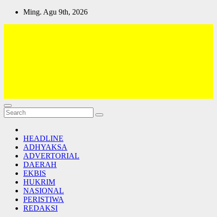
Skip
Ming. Agu 9th, 2026
to
content
Lativi News
Semua Jadi Teman
HEADLINE
ADHYAKSA
ADVERTORIAL
DAERAH
EKBIS
HUKRIM
NASIONAL
PERISTIWA
REDAKSI