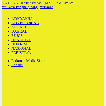
Tanjung Pandan
UKW
UMKM
Sumatera Barat
TNI AD
Walikota Pangkalpinang
Wartawan
ADHYAKSA
ADVERTORIAL
ARTiKEL
DAERAH
EKBIS
HEADLINE
HUKRIM
NASIONAL
PERISTIWA
Pedoman Media Siber
Redaksi