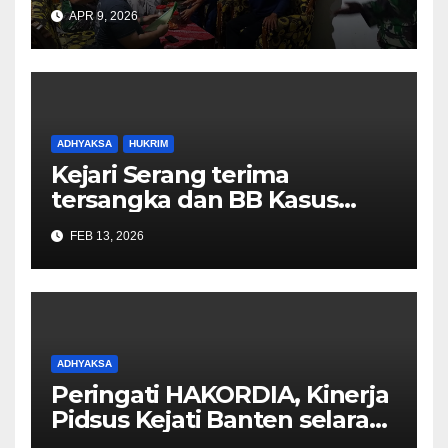
berhasil Menangkap Maskuri
APR 9, 2026
alias Pak’De DPO KEJARI
TANGSEL
ADHYAKSA
HUKRIM
Kejari Serang terima
tersangka dan BB Kasus
Korupsi jual beli minyak
FEB 13, 2026
goreng curah 2025
ADHYAKSA
Peringati HAKORDIA, Kinerja
Pidsus Kejati Banten selaras
dengan amanat Jaksa Agung