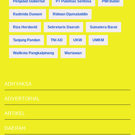
Penjabat Gubernur
PT Pulomas Sentosa
PWI Babel
Radmida Dawam
Ridwan Djamaluddin
Riza Herdavid
Sekretaris Daerah
Sumatera Barat
Tanjung Pandan
TNI AD
UKW
UMKM
Walikota Pangkalpinang
Wartawan
ADHYAKSA
ADVERTORIAL
ARTiKEL
DAERAH