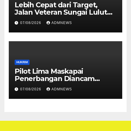
Lebih Cepat dari Target,
Jalan Veteran Sungai Lulut
Dibuka
07/08/2026
ADMNEWS
HUKRIM
Pilot Lima Maskapai
Penerbangan Diancam
Ditembak Mati OPM
07/08/2026
ADMNEWS