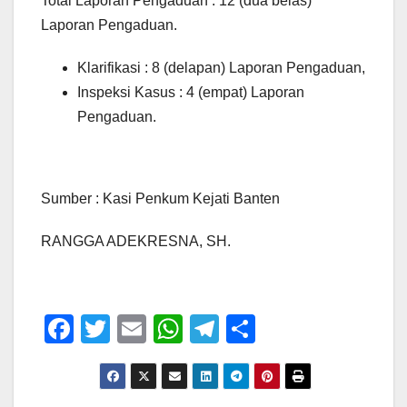
Total Laporan Pengaduan
: 12 (dua belas)
Laporan Pengaduan.
Klarifikasi
: 8 (delapan) Laporan Pengaduan,
Inspeksi Kasus
: 4 (empat) Laporan
Pengaduan.
Sumber : Kasi Penkum Kejati Banten
RANGGA ADEKRESNA, SH.
F
T
E
W
T
S
a
wi
m
h
el
h
c
tt
ail
at
e
ar