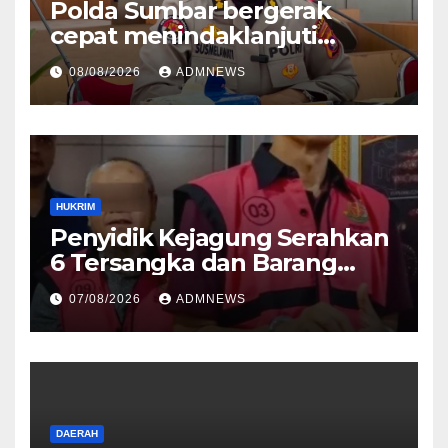
Polda Sumbar bergerak
cepat menindaklanjuti
dugaan insiden pemukulan
08/08/2026
ADMNEWS
yang diduga melibatkan
seorang oknum perwira Polri
HUKRIM
Penyidik Kejagung Serahkan
6 Tersangka dan Barang
Bukti Perkara Korupsi
07/08/2026
ADMNEWS
PETRAL, PES dan ISC ke JPU
Kejari Jakarta Pusat
DAERAH