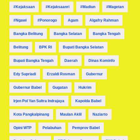
#kejaksaan
#kejaksaanri
#madiun
#magetan
#ngawi
#ponorogo
Agam
Algafry Rahman
Bangka Belitung
Bangka Selatan
Bangka Tengah
Belitung
BPK RI
Bupati Bangka Selatan
Bupati Bangka Tengah
Daerah
Dinas Kominfo
Edy Supriadi
Erzaldi Rosman
Gubernur
Gubernur Babel
Gugatan
Hukrim
Irjen Pol Yan Sultra Indrajaya
Kapolda Babel
Kota Pangkalpinang
Maulan Aklil
Naziarto
Opini WTP
Pelabuhan
Pemprov Babel