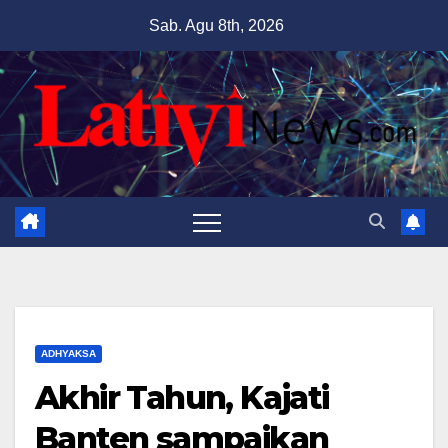
Skip
Sab. Agu 8th, 2026
to
content
ADHYAKSA
Akhir Tahun, Kajati
Banten sampaikan