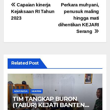
e
er
s
gr
e
Navigasi
Capaian kinerja
Perkara muhyani,
b
A
a
Kejaksaan RI Tahun
penusuk maling
pos
o
p
m
2023
hingga mati
o
p
dihentikan KEJARI
Serang
k
Related Post
ADHYAKSA
HUKRIM
TIM TANGKAP BURON
(TABUR) KEJATI BANTEN