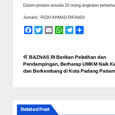
Dalam prosesi wisuda 20 orang angkatan pertama y
Jurnalis : RIZKI AHMAD RIFANDI.
F
T
E
W
T
S
a
wi
m
h
el
h
c
tt
ail
at
e
ar
e
er
s
gr
e
Navigasi
BAZNAS RI Berikan Pelatihan dan
b
A
a
Pendampingan, Berharap UMKM Naik Ke
pos
o
p
m
dan Berkembang di Kota Padang Paria
o
p
k
Related Post