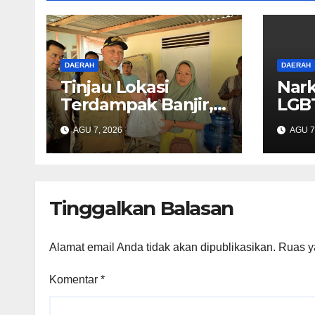
DAERAH
DAERAH
Tinjau Lokasi
Nark
Terdampak Banjir,
LGBT
Begini Ungkapan
Perh
AGU 7, 2026
AGU 7
Mahyeldi
Gube
Perk
Tinggalkan Balasan
Alamat email Anda tidak akan dipublikasikan.
Ruas y
Komentar
*