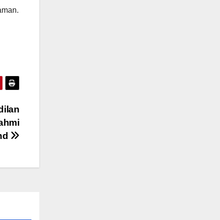
iaman.
ilan
Fahmi
and