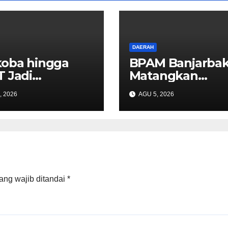
DAERAH
oba hingga
BPAM Banjarbak
 Jadi
Matangkan
atian,
Peluncuran AM
, 2026
AGU 5, 2026
rnur Mahyeldi
Bakula Water
uat Sinergi
ang wajib ditandai
*