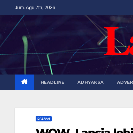
Skip
Jum. Agu 7th, 2026
to
content
HEADLINE
ADHYAKSA
ADVER
DAERAH
WOW, Lansia lebi