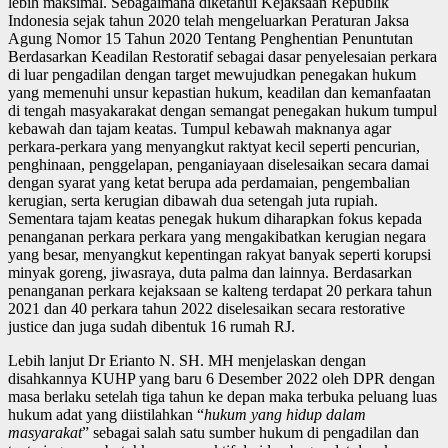
lebih maksimal. Sebagaimana diketahui Kejaksaan Republik
Indonesia sejak tahun 2020 telah mengeluarkan Peraturan Jaksa
Agung Nomor 15 Tahun 2020 Tentang Penghentian Penuntutan
Berdasarkan Keadilan Restoratif sebagai dasar penyelesaian perkara
di luar pengadilan dengan target mewujudkan penegakan hukum
yang memenuhi unsur kepastian hukum, keadilan dan kemanfaatan
di tengah masyakarakat dengan semangat penegakan hukum tumpul
kebawah dan tajam keatas. Tumpul kebawah maknanya agar
perkara-perkara yang menyangkut raktyat kecil seperti pencurian,
penghinaan, penggelapan, penganiayaan diselesaikan secara damai
dengan syarat yang ketat berupa ada perdamaian, pengembalian
kerugian, serta kerugian dibawah dua setengah juta rupiah.
Sementara tajam keatas penegak hukum diharapkan fokus kepada
penanganan perkara perkara yang mengakibatkan kerugian negara
yang besar, menyangkut kepentingan rakyat banyak seperti korupsi
minyak goreng, jiwasraya, duta palma dan lainnya. Berdasarkan
penanganan perkara kejaksaan se kalteng terdapat 20 perkara tahun
2021 dan 40 perkara tahun 2022 diselesaikan secara restorative
justice dan juga sudah dibentuk 16 rumah RJ.
Lebih lanjut Dr Erianto N. SH. MH menjelaskan dengan
disahkannya KUHP yang baru 6 Desember 2022 oleh DPR dengan
masa berlaku setelah tiga tahun ke depan maka terbuka peluang luas
hukum adat yang diistilahkan “
hukum yang hidup dalam
masyarakat
” sebagai salah satu sumber hukum di pengadilan dan