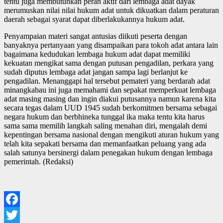
tentu juga membutuhkan peran aktif dari lembaga adat dayak
merumuskan nilai nilai hukum adat untuk dikuatkan dalam peraturan
daerah sebagai syarat dapat diberlakukannya hukum adat.
Penyampaian materi sangat antusias diikuti peserta dengan
banyaknya pertanyaan yang disampaikan para tokoh adat antara lain
bagaimana kedudukan lembaga hukum adat dapat memiliki
kekuatan mengikat sama dengan putusan pengadilan, perkara yang
sudah diputus lembaga adat jangan sampa lagi berlanjut ke
pengadilan. Menanggapi hal tersebut pemateri yang berdarah adat
minangkabau ini juga memahami dan sepakat memperkuat lembaga
adat masing masing dan ingin diakui putusannya namun karena kita
secara tegas dalam UUD 1945 sudah berkomitmen bersama sebagai
negara hukum dan berbhineka tunggal ika maka tentu kita harus
sama sama memilih langkah saling menahan diri, mengalah demi
kepentingan bersama nasional dengan mengikuti aturan hukum yang
telah kita sepakati bersama dan memanfaatkan peluang yang ada
salah satunya bersinergi dalam penegakan hukum dengan lembaga
pemerintah. (Redaksi)
Facebook