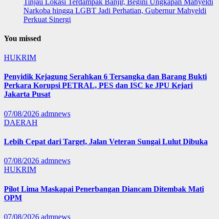
Tinjau Lokasi Terdampak Banjir, Begini Ungkapan Mahyeldi
Narkoba hingga LGBT Jadi Perhatian, Gubernur Mahyeldi
Perkuat Sinergi
You missed
HUKRIM
Penyidik Kejagung Serahkan 6 Tersangka dan Barang Bukti
Perkara Korupsi PETRAL, PES dan ISC ke JPU Kejari
Jakarta Pusat
07/08/2026
admnews
DAERAH
Lebih Cepat dari Target, Jalan Veteran Sungai Lulut Dibuka
07/08/2026
admnews
HUKRIM
Pilot Lima Maskapai Penerbangan Diancam Ditembak Mati
OPM
07/08/2026
admnews