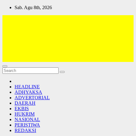
Skip
Sab. Agu 8th, 2026
to
content
Lativi News
Semua Jadi Teman
HEADLINE
ADHYAKSA
ADVERTORIAL
DAERAH
EKBIS
HUKRIM
NASIONAL
PERISTIWA
REDAKSI