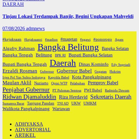
DAERAH
Tinjau Lokasi Terdampak Banjir, Begini Ungkapan Mahyeldi
07/08/2026
admnews
#magetan
#kejaksaan
#ponorogo
#kejaksaanri
#madiun
#ngawi
Agam
Bangka Belitung
Algafry Rahman
Bangka Selatan
Bangka Tengah
Belitung
Bupati Bangka Selatan
BPK RI
Daerah
Bupati Bangka Tengah
Dinas Kominfo
Edy Supriadi
Erzaldi Rosman
Gubernur Babel
Gubernur
Gugatan
Hukrim
Kota Pangkalpinang
Irjen Pol Yan Sultra Indrajaya
Kapolda Babel
Maulan Aklil
Pemprov Babel
Naziarto
Opini WTP
Pelabuhan
Penjabat Gubernur
PWI Babel
PT Pulomas Sentosa
Radmida Dawam
Ridwan Djamaluddin
Sekretaris Daerah
Riza Herdavid
Tanjung Pandan
UKW
UMKM
Sumatera Barat
TNI AD
Walikota Pangkalpinang
Wartawan
ADHYAKSA
ADVERTORIAL
ARTiKEL