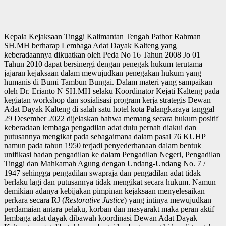
Kepala Kejaksaan Tinggi Kalimantan Tengah Pathor Rahman
SH.MH berharap Lembaga Adat Dayak Kalteng yang
keberadaannya dikuatkan oleh Peda No 16 Tahun 2008 Jo 01
Tahun 2010 dapat bersinergi dengan penegak hukum terutama
jajaran kejaksaan dalam mewujudkan penegakan hukum yang
humanis di Bumi Tambun Bungai. Dalam materi yang sampaikan
oleh Dr. Erianto N SH.MH selaku Koordinator Kejati Kalteng pada
kegiatan workshop dan sosialisasi program kerja strategis Dewan
Adat Dayak Kalteng di salah satu hotel kota Palangkaraya tanggal
29 Desember 2022 dijelaskan bahwa memang secara hukum positif
keberadaan lembaga pengadilan adat dulu pernah diakui dan
putusannya mengikat pada sebagaimana dalam pasal 76 KUHP
namun pada tahun 1950 terjadi penyederhanaan dalam bentuk
unifikasi badan pengadilan ke dalam Pengadilan Negeri, Pengadilan
Tinggi dan Mahkamah Agung dengan Undang-Undang No. 7 /
1947 sehingga pengadilan swapraja dan pengadilan adat tidak
berlaku lagi dan putusannya tidak mengikat secara hukum. Namun
demikian adanya kebijakan pimpinan kejaksaan menyelesaikan
perkara secara RJ (
Restorative Justice
) yang intinya mewujudkan
perdamaian antara pelaku, korban dan masyarakt maka peran aktif
lembaga adat dayak dibawah koordinasi Dewan Adat Dayak