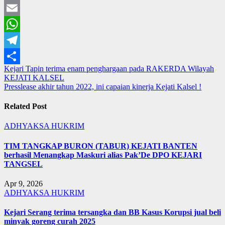
Twitter
Email
WhatsApp
Telegram
Navigasi
Kejari Tapin terima enam penghargaan pada RAKERDA Wilayah
Share
KEJATI KALSEL
pos
Presslease akhir tahun 2022, ini capaian kinerja Kejati Kalsel !
Related Post
ADHYAKSA
HUKRIM
TIM TANGKAP BURON (TABUR) KEJATI BANTEN
berhasil Menangkap Maskuri alias Pak’De DPO KEJARI
TANGSEL
Apr 9, 2026
ADHYAKSA
HUKRIM
Kejari Serang terima tersangka dan BB Kasus Korupsi jual beli
minyak goreng curah 2025