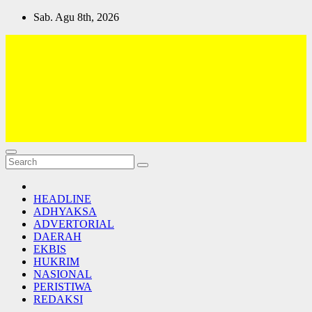
Skip
Sab. Agu 8th, 2026
to
content
Lativi News
Semua Jadi Teman
HEADLINE
ADHYAKSA
ADVERTORIAL
DAERAH
EKBIS
HUKRIM
NASIONAL
PERISTIWA
REDAKSI