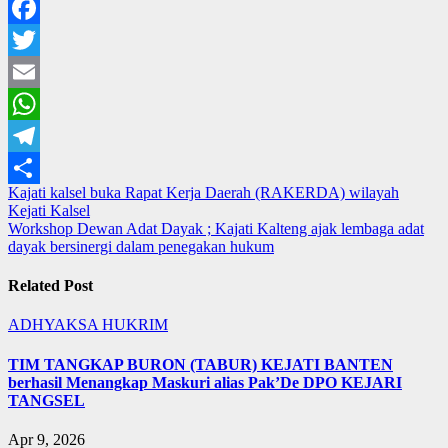
Facebook
Twitter
Email
WhatsApp
Telegram
Navigasi
Kajati kalsel buka Rapat Kerja Daerah (RAKERDA) wilayah
Share
Kejati Kalsel
pos
Workshop Dewan Adat Dayak ; Kajati Kalteng ajak lembaga adat
dayak bersinergi dalam penegakan hukum
Related Post
ADHYAKSA
HUKRIM
TIM TANGKAP BURON (TABUR) KEJATI BANTEN
berhasil Menangkap Maskuri alias Pak’De DPO KEJARI
TANGSEL
Apr 9, 2026