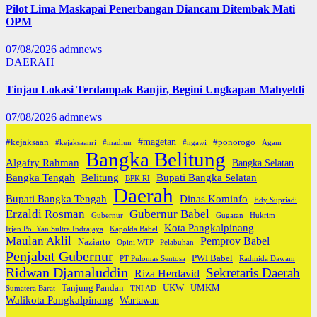
Pilot Lima Maskapai Penerbangan Diancam Ditembak Mati
OPM
07/08/2026
admnews
DAERAH
Tinjau Lokasi Terdampak Banjir, Begini Ungkapan Mahyeldi
07/08/2026
admnews
#magetan
#kejaksaan
#ponorogo
#kejaksaanri
#madiun
#ngawi
Agam
Bangka Belitung
Algafry Rahman
Bangka Selatan
Bangka Tengah
Belitung
Bupati Bangka Selatan
BPK RI
Daerah
Bupati Bangka Tengah
Dinas Kominfo
Edy Supriadi
Erzaldi Rosman
Gubernur Babel
Gubernur
Gugatan
Hukrim
Kota Pangkalpinang
Irjen Pol Yan Sultra Indrajaya
Kapolda Babel
Maulan Aklil
Pemprov Babel
Naziarto
Opini WTP
Pelabuhan
Penjabat Gubernur
PWI Babel
PT Pulomas Sentosa
Radmida Dawam
Ridwan Djamaluddin
Sekretaris Daerah
Riza Herdavid
Tanjung Pandan
UKW
UMKM
Sumatera Barat
TNI AD
Walikota Pangkalpinang
Wartawan