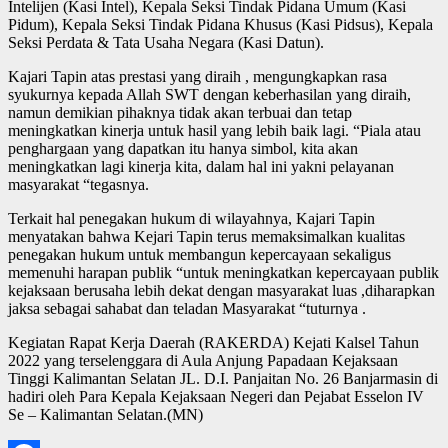
Intelijen (Kasi Intel), Kepala Seksi Tindak Pidana Umum (Kasi
Pidum), Kepala Seksi Tindak Pidana Khusus (Kasi Pidsus), Kepala
Seksi Perdata & Tata Usaha Negara (Kasi Datun).
Kajari Tapin atas prestasi yang diraih , mengungkapkan rasa
syukurnya kepada Allah SWT dengan keberhasilan yang diraih,
namun demikian pihaknya tidak akan terbuai dan tetap
meningkatkan kinerja untuk hasil yang lebih baik lagi. “Piala atau
penghargaan yang dapatkan itu hanya simbol, kita akan
meningkatkan lagi kinerja kita, dalam hal ini yakni pelayanan
masyarakat “tegasnya.
Terkait hal penegakan hukum di wilayahnya, Kajari Tapin
menyatakan bahwa Kejari Tapin terus memaksimalkan kualitas
penegakan hukum untuk membangun kepercayaan sekaligus
memenuhi harapan publik “untuk meningkatkan kepercayaan publik
kejaksaan berusaha lebih dekat dengan masyarakat luas ,diharapkan
jaksa sebagai sahabat dan teladan Masyarakat “tuturnya .
Kegiatan Rapat Kerja Daerah (RAKERDA) Kejati Kalsel Tahun
2022 yang terselenggara di Aula Anjung Papadaan Kejaksaan
Tinggi Kalimantan Selatan JL. D.I. Panjaitan No. 26 Banjarmasin di
hadiri oleh Para Kepala Kejaksaan Negeri dan Pejabat Esselon IV
Se – Kalimantan Selatan.(MN)