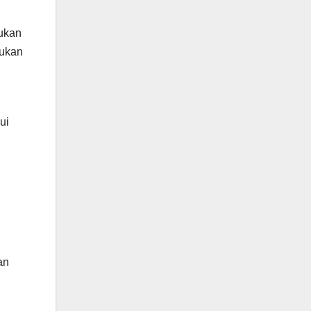
ukan
tukan
ui
an