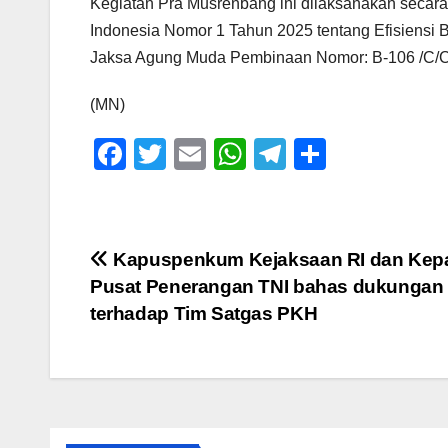
Kegiatan Pra Musrenbang ini dilaksanakan secar
Indonesia Nomor 1 Tahun 2025 tentang Efisiensi
Jaksa Agung Muda Pembinaan Nomor: B-106 /C/Cr.
(MN)
F
T
E
W
T
S
a
wi
m
h
el
h
c
tt
ail
at
e
ar
e
er
s
gr
e
Navigasi
Kapuspenkum Kejaksaan RI dan Kep
b
A
a
Pusat Penerangan TNI bahas dukungan
pos
o
p
m
terhadap Tim Satgas PKH
o
p
k