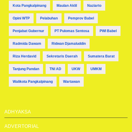
Kota Pangkalpinang
Maulan Aklil
Naziarto
Opini WTP
Pelabuhan
Pemprov Babel
Penjabat Gubernur
PT Pulomas Sentosa
PWI Babel
Radmida Dawam
Ridwan Djamaluddin
Riza Herdavid
Sekretaris Daerah
Sumatera Barat
Tanjung Pandan
TNI AD
UKW
UMKM
Walikota Pangkalpinang
Wartawan
ADHYAKSA
ADVERTORIAL