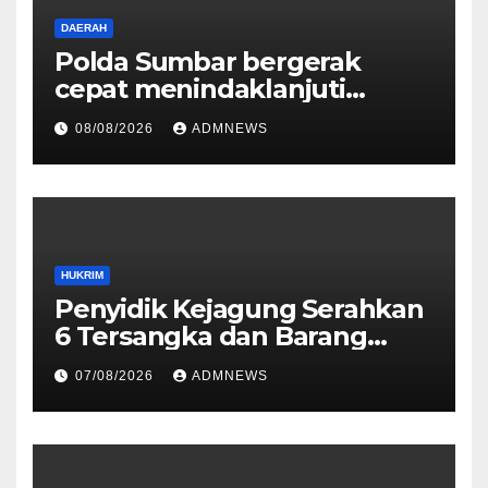
DAERAH
Polda Sumbar bergerak
cepat menindaklanjuti
dugaan insiden pemukulan
08/08/2026
ADMNEWS
yang diduga melibatkan
seorang oknum perwira Polri
HUKRIM
Penyidik Kejagung Serahkan
6 Tersangka dan Barang
Bukti Perkara Korupsi
07/08/2026
ADMNEWS
PETRAL, PES dan ISC ke JPU
Kejari Jakarta Pusat