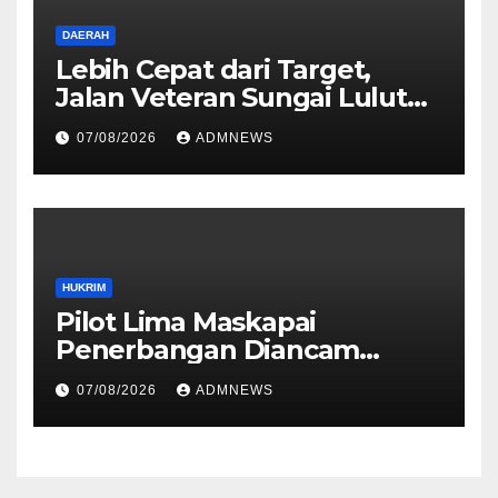
DAERAH
Lebih Cepat dari Target,
Jalan Veteran Sungai Lulut
Dibuka
07/08/2026
ADMNEWS
HUKRIM
Pilot Lima Maskapai
Penerbangan Diancam
Ditembak Mati OPM
07/08/2026
ADMNEWS