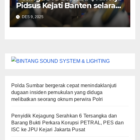
Pidsus Kejati Banten selaras
dengan amanat Jaksa Agung
DES 9, 2025
Polda Sumbar bergerak cepat menindaklanjuti
dugaan insiden pemukulan yang diduga
melibatkan seorang oknum perwira Polri
Penyidik Kejagung Serahkan 6 Tersangka dan
Barang Bukti Perkara Korupsi PETRAL, PES dan
ISC ke JPU Kejari Jakarta Pusat