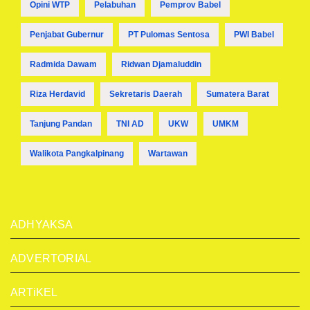
Opini WTP
Pelabuhan
Pemprov Babel
Penjabat Gubernur
PT Pulomas Sentosa
PWI Babel
Radmida Dawam
Ridwan Djamaluddin
Riza Herdavid
Sekretaris Daerah
Sumatera Barat
Tanjung Pandan
TNI AD
UKW
UMKM
Walikota Pangkalpinang
Wartawan
ADHYAKSA
ADVERTORIAL
ARTiKEL