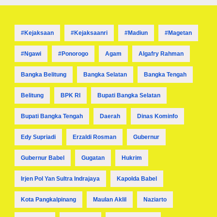
#kejaksaan
#kejaksaanri
#madiun
#magetan
#ngawi
#ponorogo
Agam
Algafry Rahman
Bangka Belitung
Bangka Selatan
Bangka Tengah
Belitung
BPK RI
Bupati Bangka Selatan
Bupati Bangka Tengah
Daerah
Dinas Kominfo
Edy Supriadi
Erzaldi Rosman
Gubernur
Gubernur Babel
Gugatan
Hukrim
Irjen Pol Yan Sultra Indrajaya
Kapolda Babel
Kota Pangkalpinang
Maulan Aklil
Naziarto