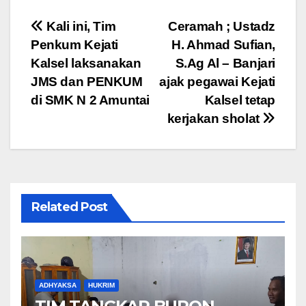
e
er
s
gr
e
Navigasi
Kali ini, Tim
Ceramah ; Ustadz
b
A
a
Penkum Kejati
H. Ahmad Sufian,
pos
o
p
m
Kalsel laksanakan
S.Ag Al – Banjari
o
p
JMS dan PENKUM
ajak pegawai Kejati
di SMK N 2 Amuntai
Kalsel tetap
k
kerjakan sholat
Related Post
ADHYAKSA
HUKRIM