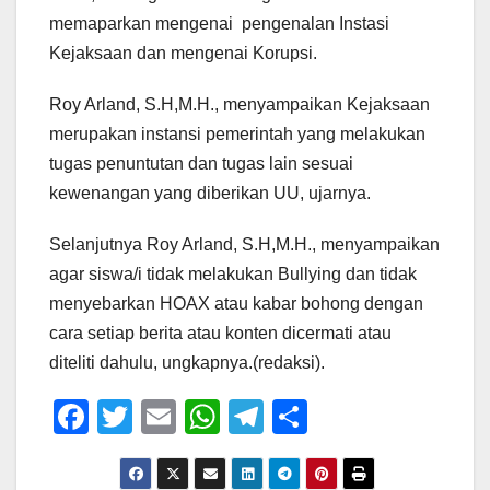
memaparkan mengenai pengenalan Instasi
Kejaksaan dan mengenai Korupsi.
Roy Arland, S.H,M.H., menyampaikan Kejaksaan
merupakan instansi pemerintah yang melakukan
tugas penuntutan dan tugas lain sesuai
kewenangan yang diberikan UU, ujarnya.
Selanjutnya Roy Arland, S.H,M.H., menyampaikan
agar siswa/i tidak melakukan Bullying dan tidak
menyebarkan HOAX atau kabar bohong dengan
cara setiap berita atau konten dicermati atau
diteliti dahulu, ungkapnya.(redaksi).
F
T
E
W
T
S
a
wi
m
h
el
h
c
tt
ail
at
e
ar