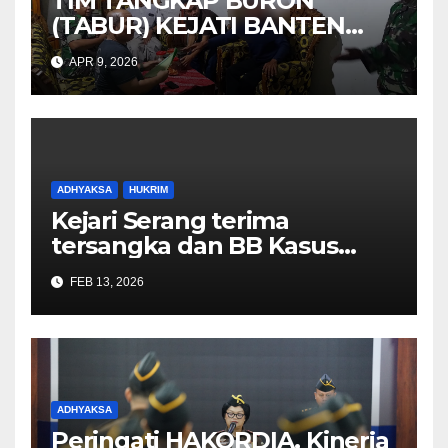
TIM TANGKAP BURON
(TABUR) KEJATI BANTEN
berhasil Menangkap Maskuri
APR 9, 2026
alias Pak’De DPO KEJARI
TANGSEL
ADHYAKSA
HUKRIM
Kejari Serang terima
tersangka dan BB Kasus
Korupsi jual beli minyak
FEB 13, 2026
goreng curah 2025
ADHYAKSA
Peringati HAKORDIA, Kinerja