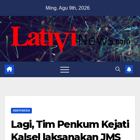
Skip
Ming. Agu 9th, 2026
to
content
ADHYAKSA
Lagi, Tim Penkum Kejati
Kalsel laksanakan JMS