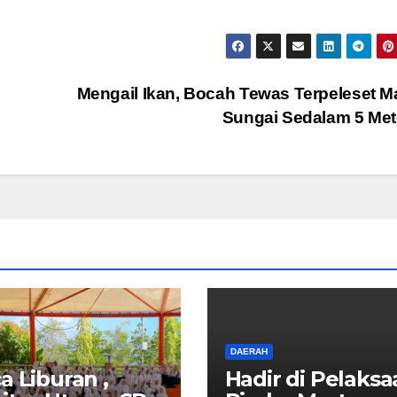
Mengail Ikan, Bocah Tewas Terpeleset 
Sungai Sedalam 5 Me
DAERAH
a Liburan ,
Hadir di Pelaksa