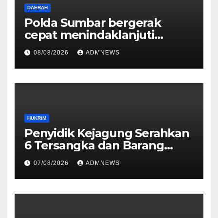
DAERAH
Polda Sumbar bergerak
cepat menindaklanjuti
dugaan insiden pemukulan
08/08/2026
ADMNEWS
yang diduga melibatkan
seorang oknum perwira Polri
HUKRIM
Penyidik Kejagung Serahkan
6 Tersangka dan Barang
Bukti Perkara Korupsi
07/08/2026
ADMNEWS
PETRAL, PES dan ISC ke JPU
Kejari Jakarta Pusat