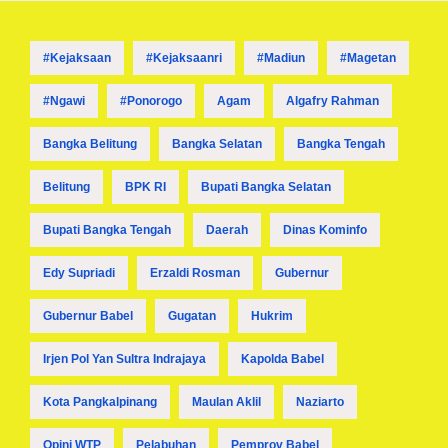
#kejaksaan
#kejaksaanri
#madiun
#magetan
#ngawi
#ponorogo
Agam
Algafry Rahman
Bangka Belitung
Bangka Selatan
Bangka Tengah
Belitung
BPK RI
Bupati Bangka Selatan
Bupati Bangka Tengah
Daerah
Dinas Kominfo
Edy Supriadi
Erzaldi Rosman
Gubernur
Gubernur Babel
Gugatan
Hukrim
Irjen Pol Yan Sultra Indrajaya
Kapolda Babel
Kota Pangkalpinang
Maulan Aklil
Naziarto
Opini WTP
Pelabuhan
Pemprov Babel