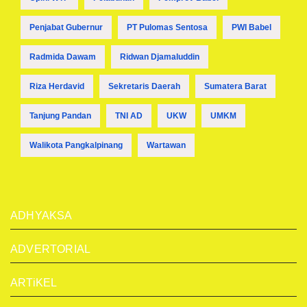
Penjabat Gubernur
PT Pulomas Sentosa
PWI Babel
Radmida Dawam
Ridwan Djamaluddin
Riza Herdavid
Sekretaris Daerah
Sumatera Barat
Tanjung Pandan
TNI AD
UKW
UMKM
Walikota Pangkalpinang
Wartawan
ADHYAKSA
ADVERTORIAL
ARTiKEL