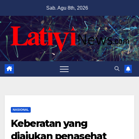
Skip
Sab. Agu 8th, 2026
to
content
NASIONAL
Keberatan yang
diajukan penasehat