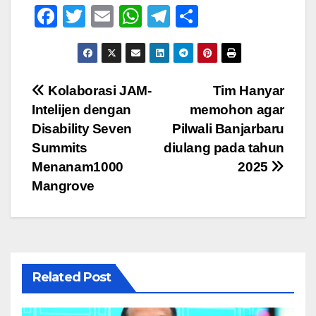
F
T
E
W
T
S
a
wi
m
h
el
h
c
tt
ail
at
e
ar
e
er
s
gr
e
Navigasi
Kolaborasi JAM-
Tim Hanyar
b
A
a
Intelijen dengan
memohon agar
pos
o
p
m
Disability Seven
Pilwali Banjarbaru
o
p
Summits
diulang pada tahun
Menanam1000
2025
k
Mangrove
Related Post