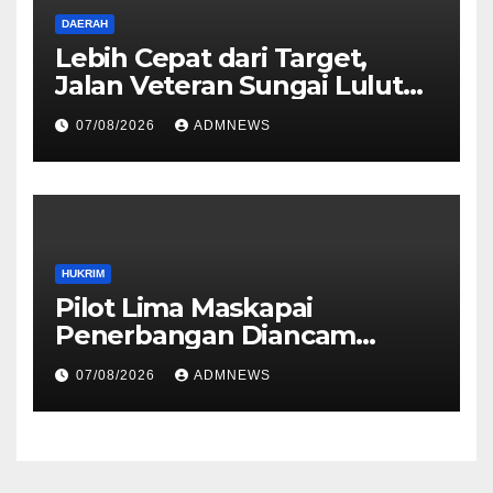
DAERAH
Lebih Cepat dari Target,
Jalan Veteran Sungai Lulut
Dibuka
07/08/2026
ADMNEWS
HUKRIM
Pilot Lima Maskapai
Penerbangan Diancam
Ditembak Mati OPM
07/08/2026
ADMNEWS