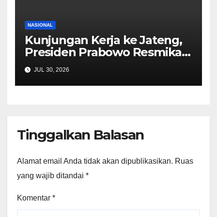
NASIONAL
Kunjungan Kerja ke Jateng,
Presiden Prabowo Resmikan
Revitalisasi Stasiun Tawang
JUL 30, 2026
hingga Akad Massal 62 Ribu
Rumah Subsidi
Tinggalkan Balasan
Alamat email Anda tidak akan dipublikasikan.
Ruas
yang wajib ditandai
*
Komentar
*