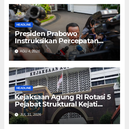
HEADLINE
Presiden Prabowo
Instruksikan Percepatan
Penanganan Penyelesaian
AGU 4, 2026
Pemadamam Listrik di
Sejumlah Wilayah
HEADLINE
Kejaksaan Agung RI Rotasi 5
Pejabat Struktural Kejati
Kalsel dan 4 Kejari di
JUL 31, 2026
Wilayahnya