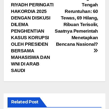
pos
o
p
m
RIYADH PERINGATI
Tengah
o
p
HAKORDIA 2025
Reruntuhan: 60
DENGAN DISKUSI
Tewas, 69 Hilang,
k
DILEMA
Ribuan Terisolir,
PENGHENTIAN
Saatnya Pemerintah
KASUS KORUPSI
Menetapkan
OLEH PRESIDEN
Bencana Nasional?
BERSAMA
MAHASISWA DAN
WNI DI ARAB
SAUDI
Related Post