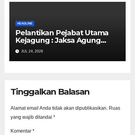
HEADLINE
Pelantikan Pejabat Utama
Kejagung : Jaksa Agung
Meminta Jampidsus Segera
JUL 24, 2026
Melakukan Konsolidasi
Internal, Mengembalikan
Semangat dan Keberanian
Jajaran “Gedung Bundar”
Tinggalkan Balasan
Alamat email Anda tidak akan dipublikasikan.
Ruas
yang wajib ditandai
*
Komentar
*