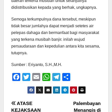
daerah terkena musibah untuk selanjutnya
didistribusikan kepada yang berhak, ungkapnya.
Semoga terkumpulnya dana tersebut, meskipun
tidak besar jumlahya dapat menjadi setetes air
pelepas dahaga dan bermanfaat bagi masyarakat
yang terkena musibah banjir. inilah wujud
persaudaraan dan kepedulian antara kita sesama,
tutupnya.
Sumber : Eriyanto, S.H.,M.H.
F
T
E
W
T
S
a
wi
m
h
el
h
c
tt
ail
at
e
ar
e
er
s
gr
e
Navigasi
ATASE
Palembayan
b
A
a
KEJAKSAAN
Menangis di