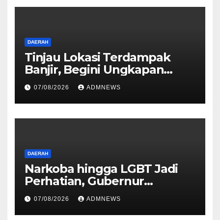
DAERAH
Tinjau Lokasi Terdampak
Banjir, Begini Ungkapan
Mahyeldi
07/08/2026
ADMNEWS
DAERAH
Narkoba hingga LGBT Jadi
Perhatian, Gubernur
Mahyeldi Perkuat Sinergi
07/08/2026
ADMNEWS