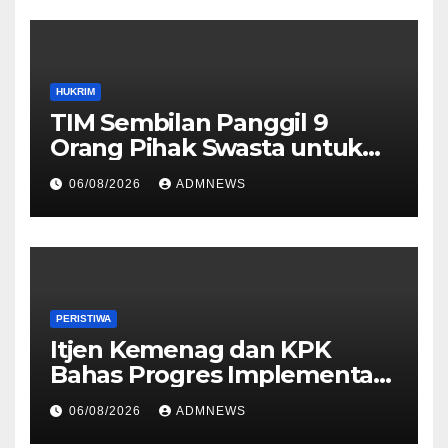
HUKRIM
TIM Sembilan Panggil 9
Orang Pihak Swasta untuk
Memperoleh Alat Bukti dan
06/08/2026
ADMNEWS
Memperjelas Konstruksi
Perkara Dugaan TPPU yang
Melibatkan Tersangka FA
PERISTIWA
Itjen Kemenag dan KPK
Bahas Progres Implementasi
Tiga Aksi Stranas
06/08/2026
ADMNEWS
Pencegahan Korupsi