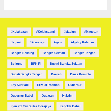
#kejaksaan
#kejaksaanri
#madiun
#magetan
#ngawi
#ponorogo
Agam
Algafry Rahman
Bangka Belitung
Bangka Selatan
Bangka Tengah
Belitung
BPK RI
Bupati Bangka Selatan
Bupati Bangka Tengah
Daerah
Dinas Kominfo
Edy Supriadi
Erzaldi Rosman
Gubernur
Gubernur Babel
Gugatan
Hukrim
Irjen Pol Yan Sultra Indrajaya
Kapolda Babel