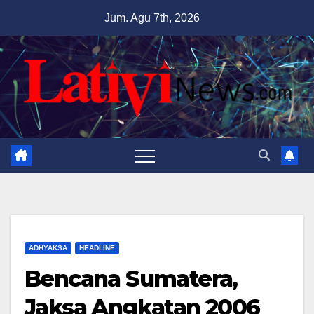
Skip
Jum. Agu 7th, 2026
to
content
ADHYAKSA
HEADLINE
Bencana Sumatera,
Jaksa Angkatan 2006