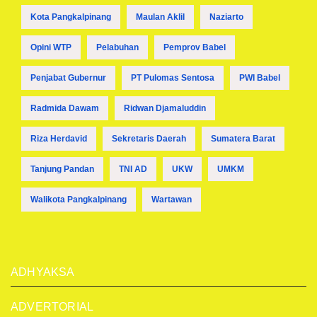
Kota Pangkalpinang
Maulan Aklil
Naziarto
Opini WTP
Pelabuhan
Pemprov Babel
Penjabat Gubernur
PT Pulomas Sentosa
PWI Babel
Radmida Dawam
Ridwan Djamaluddin
Riza Herdavid
Sekretaris Daerah
Sumatera Barat
Tanjung Pandan
TNI AD
UKW
UMKM
Walikota Pangkalpinang
Wartawan
ADHYAKSA
ADVERTORIAL