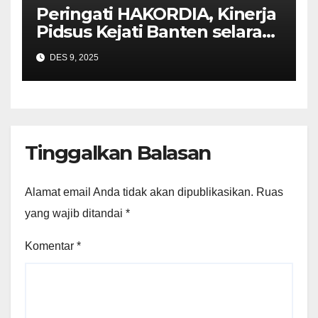
Peringati HAKORDIA, Kinerja
Pidsus Kejati Banten selaras
dengan amanat Jaksa Agung
DES 9, 2025
Tinggalkan Balasan
Alamat email Anda tidak akan dipublikasikan.
Ruas
yang wajib ditandai
*
Komentar
*