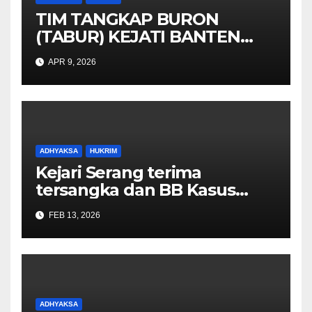
TIM TANGKAP BURON
(TABUR) KEJATI BANTEN
berhasil Menangkap Maskuri
APR 9, 2026
alias Pak’De DPO KEJARI
TANGSEL
ADHYAKSA
HUKRIM
Kejari Serang terima
tersangka dan BB Kasus
Korupsi jual beli minyak
FEB 13, 2026
goreng curah 2025
ADHYAKSA