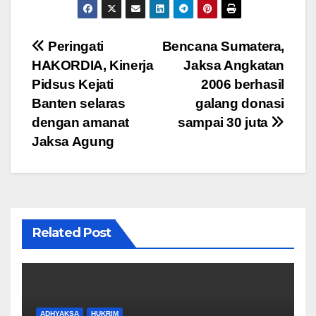
c
tt
ail
at
e
ar
e
er
s
gr
e
Navigasi
Peringati
Bencana Sumatera,
b
A
a
HAKORDIA, Kinerja
Jaksa Angkatan
pos
o
p
m
Pidsus Kejati
2006 berhasil
o
p
Banten selaras
galang donasi
dengan amanat
sampai 30 juta
k
Jaksa Agung
Related Post
ADHYAKSA
HUKRIM