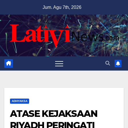
Skip
Jum. Agu 7th, 2026
to
content
ADHYAKSA
ATASE KEJAKSAAN
RIYADH PERINGATI