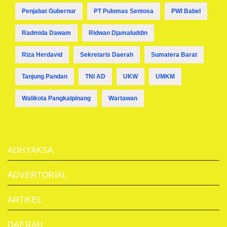
Penjabat Gubernur
PT Pulomas Sentosa
PWI Babel
Radmida Dawam
Ridwan Djamaluddin
Riza Herdavid
Sekretaris Daerah
Sumatera Barat
Tanjung Pandan
TNI AD
UKW
UMKM
Walikota Pangkalpinang
Wartawan
ADHYAKSA
ADVERTORIAL
ARTiKEL
DAERAH