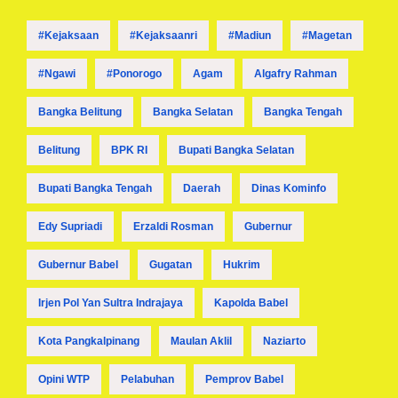
#kejaksaan
#kejaksaanri
#madiun
#magetan
#ngawi
#ponorogo
Agam
Algafry Rahman
Bangka Belitung
Bangka Selatan
Bangka Tengah
Belitung
BPK RI
Bupati Bangka Selatan
Bupati Bangka Tengah
Daerah
Dinas Kominfo
Edy Supriadi
Erzaldi Rosman
Gubernur
Gubernur Babel
Gugatan
Hukrim
Irjen Pol Yan Sultra Indrajaya
Kapolda Babel
Kota Pangkalpinang
Maulan Aklil
Naziarto
Opini WTP
Pelabuhan
Pemprov Babel