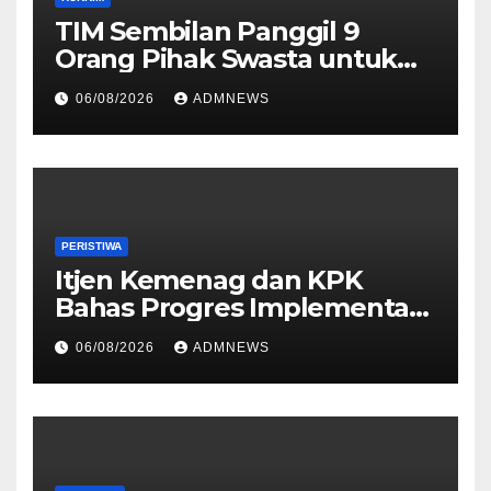
TIM Sembilan Panggil 9
Orang Pihak Swasta untuk
Memperoleh Alat Bukti dan
06/08/2026
ADMNEWS
Memperjelas Konstruksi
Perkara Dugaan TPPU yang
Melibatkan Tersangka FA
PERISTIWA
Itjen Kemenag dan KPK
Bahas Progres Implementasi
Tiga Aksi Stranas
06/08/2026
ADMNEWS
Pencegahan Korupsi