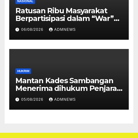
NASIONAL
Ratusan Ribu Masyarakat
Berpartisipasi dalam “War”
Undangan Upacara HUT ke-
06/08/2026
ADMNEWS
81 Kemerdekaan RI
HUKRIM
Mantan Kades Sambangan
Menerima dihukum Penjara 1
tahun 4 Bulan
05/08/2026
ADMNEWS