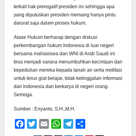
terkait hak prerogatif presiden ini sehingga apa
yang diputuskan presiden memang hanya pintu
darurat saja dalam proses hukum.
Atase Hukum berharap dengan diskusi
perkembangan hukum Indonesia di luar negeri
bersama mahasiswa dan WNI di Arab Saudi ini
bisa menjadi sarana menumbuhkan kecintaan dan
kepedulian mereka kepada tanah air serta motifasi
untuk terus giat belajar, tidak ketinggalan informasi
dari Indonesia dan berkarya di negeri orang.
Semoga.
Sumber : Eriyanto, S.H.,M.H.
F
T
E
W
T
S
a
wi
m
h
el
h