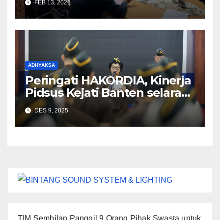
FEB 13, 2026
goreng curah 2025
ADHYAKSA
Peringati HAKORDIA, Kinerja
Pidsus Kejati Banten selaras
dengan amanat Jaksa Agung
DES 9, 2025
TIM Sembilan Panggil 9 Orang Pihak Swasta untuk