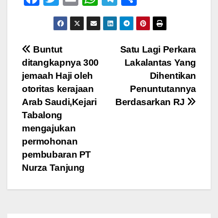
a
wi
m
h
el
h
c
tt
ail
at
e
ar
e
er
s
gr
e
Navigasi
Buntut
Satu Lagi Perkara
b
A
a
ditangkapnya 300
Lakalantas Yang
pos
o
p
m
jemaah Haji oleh
Dihentikan
o
p
otoritas kerajaan
Penuntutannya
Arab Saudi,Kejari
Berdasarkan RJ
k
Tabalong
mengajukan
permohonan
pembubaran PT
Nurza Tanjung