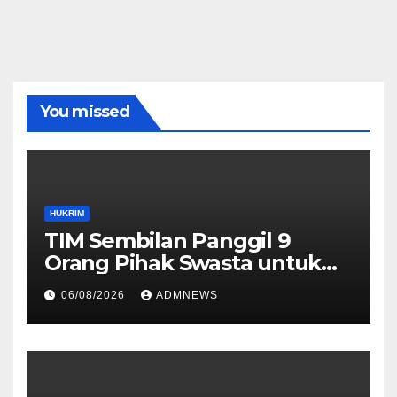
You missed
HUKRIM
TIM Sembilan Panggil 9
Orang Pihak Swasta untuk
Memperoleh Alat Bukti dan
06/08/2026
ADMNEWS
Memperjelas Konstruksi
Perkara Dugaan TPPU yang
Melibatkan Tersangka FA