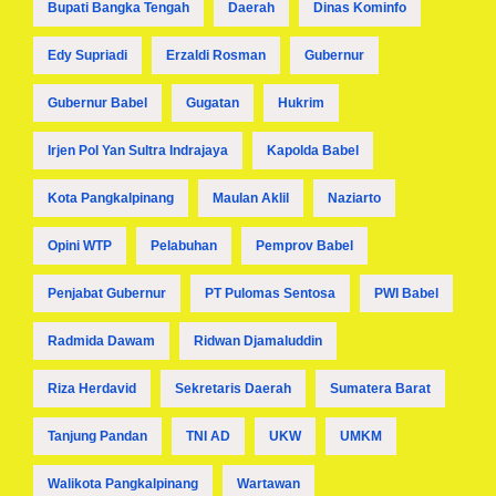
Bupati Bangka Tengah
Daerah
Dinas Kominfo
Edy Supriadi
Erzaldi Rosman
Gubernur
Gubernur Babel
Gugatan
Hukrim
Irjen Pol Yan Sultra Indrajaya
Kapolda Babel
Kota Pangkalpinang
Maulan Aklil
Naziarto
Opini WTP
Pelabuhan
Pemprov Babel
Penjabat Gubernur
PT Pulomas Sentosa
PWI Babel
Radmida Dawam
Ridwan Djamaluddin
Riza Herdavid
Sekretaris Daerah
Sumatera Barat
Tanjung Pandan
TNI AD
UKW
UMKM
Walikota Pangkalpinang
Wartawan