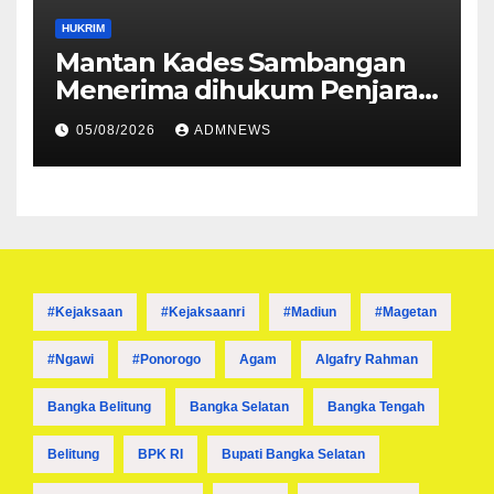
HUKRIM
Mantan Kades Sambangan
Menerima dihukum Penjara 1
tahun 4 Bulan
05/08/2026
ADMNEWS
#kejaksaan
#kejaksaanri
#madiun
#magetan
#ngawi
#ponorogo
Agam
Algafry Rahman
Bangka Belitung
Bangka Selatan
Bangka Tengah
Belitung
BPK RI
Bupati Bangka Selatan