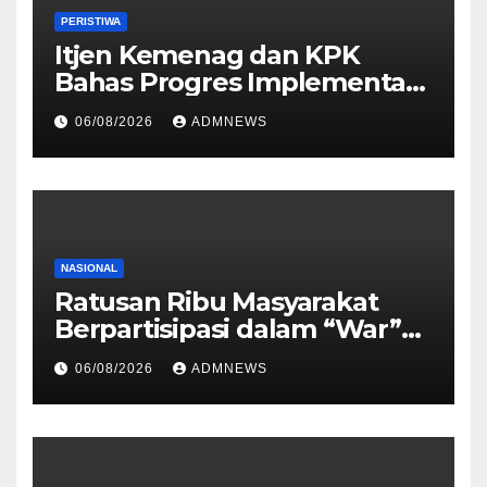
PERISTIWA
Itjen Kemenag dan KPK
Bahas Progres Implementasi
Tiga Aksi Stranas
06/08/2026
ADMNEWS
Pencegahan Korupsi
NASIONAL
Ratusan Ribu Masyarakat
Berpartisipasi dalam “War”
Undangan Upacara HUT ke-
06/08/2026
ADMNEWS
81 Kemerdekaan RI