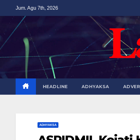
Skip
Jum. Agu 7th, 2026
to
content
HEADLINE
ADHYAKSA
ADVER
ADHYAKSA
ASPIDMIL Kejati K