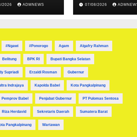
ran Sungai
Diancam Ditem
8/2026
ADMNEWS
07/08/2026
ADMNEW
t Dibuka
Mati OPM
#ngawi
#ponorogo
Agam
Algafry Rahman
Belitung
BPK RI
Bupati Bangka Selatan
dy Supriadi
Erzaldi Rosman
Gubernur
ultra Indrajaya
Kapolda Babel
Kota Pangkalpinang
Pemprov Babel
Penjabat Gubernur
PT Pulomas Sentosa
Riza Herdavid
Sekretaris Daerah
Sumatera Barat
ota Pangkalpinang
Wartawan