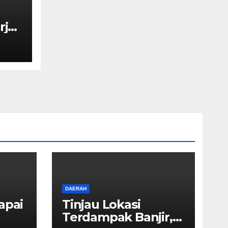
rja
DAERAH
apai
Tinjau Lokasi
Terdampak Banjir,