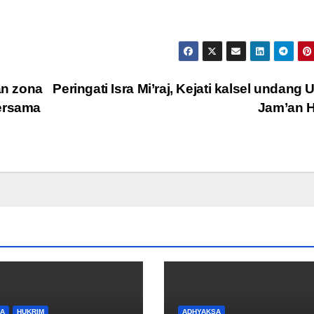
an zona
Peringati Isra Mi’raj, Kejati kalsel undang 
bersama
Jam’an 
A
HUKRIM
ADHYAKSA