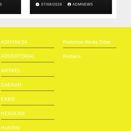
bak
Begini Ungkapan
S
07/08/2026
ADMNEWS
Mahyeldi
ADHYAKSA
Pedoman Media Siber
ADVERTORIAL
Redaksi
ARTiKEL
DAERAH
EKBIS
HEADLINE
HUKRIM