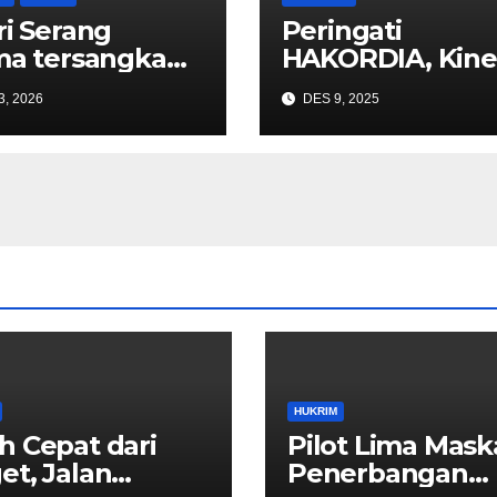
ri Serang
Peringati
ma tersangka
HAKORDIA, Kine
BB Kasus
Pidsus Kejati
3, 2026
DES 9, 2025
psi jual beli
Banten selaras
yak goreng
dengan amanat
h 2025
Jaksa Agung
HUKRIM
h Cepat dari
Pilot Lima Mask
et, Jalan
Penerbangan