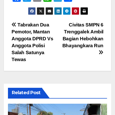
a
wi
m
h
el
h
c
tt
ail
at
e
ar
e
er
s
gr
e
Navigasi
Tabrakan Dua
Civitas SMPN 6
b
A
a
Pemotor, Mantan
Trenggalek Ambil
pos
o
p
m
Anggota DPRD Vs
Bagian Hebohkan
o
p
Anggota Polisi
Bhayangkara Run
Salah Satunya
k
Tewas
Related Post