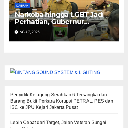
DAERAH
Narkoba hingga LGBT Jadi
Perhatian, Gubernur
Mahyeldi Perkuat Sinergi
AGU 7, 2026
Penyidik Kejagung Serahkan 6 Tersangka dan
Barang Bukti Perkara Korupsi PETRAL, PES dan
ISC ke JPU Kejari Jakarta Pusat
Lebih Cepat dari Target, Jalan Veteran Sungai