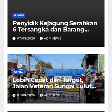
HUKRIM
Penyidik Kejagung Serahkan
6 Tersangka dan Barang
Bukti Perkara Korupsi
07/08/2026
ADMNEWS
PETRAL, PES dan ISC ke JPU
Kejari Jakarta Pusat
DAERAH
Lebih Cepat dari Target,
Jalan Veteran Sungai Lulut
Dibuka
07/08/2026
ADMNEWS