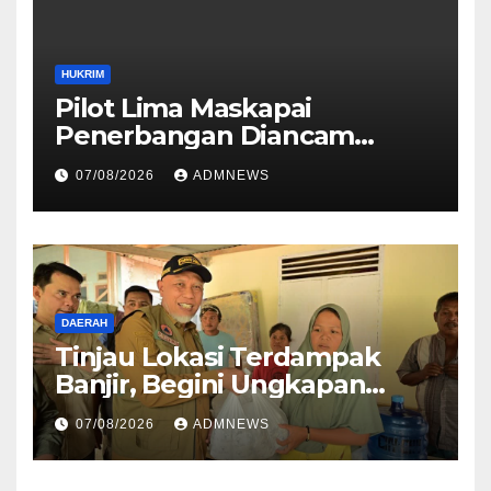
HUKRIM
Pilot Lima Maskapai
Penerbangan Diancam
Ditembak Mati OPM
07/08/2026
ADMNEWS
DAERAH
Tinjau Lokasi Terdampak
Banjir, Begini Ungkapan
Mahyeldi
07/08/2026
ADMNEWS