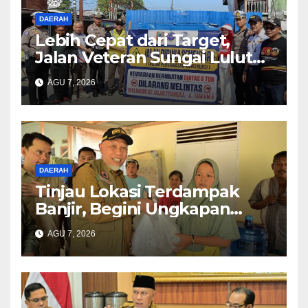
DAERAH
Lebih Cepat dari Target,
Jalan Veteran Sungai Lulut
Dibuka
AGU 7, 2026
DAERAH
Tinjau Lokasi Terdampak
Banjir, Begini Ungkapan
Mahyeldi
AGU 7, 2026