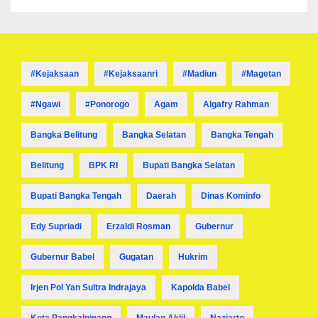
#kejaksaan
#kejaksaanri
#madiun
#magetan
#ngawi
#ponorogo
Agam
Algafry Rahman
Bangka Belitung
Bangka Selatan
Bangka Tengah
Belitung
BPK RI
Bupati Bangka Selatan
Bupati Bangka Tengah
Daerah
Dinas Kominfo
Edy Supriadi
Erzaldi Rosman
Gubernur
Gubernur Babel
Gugatan
Hukrim
Irjen Pol Yan Sultra Indrajaya
Kapolda Babel
Kota Pangkalpinang
Maulan Aklil
Naziarto