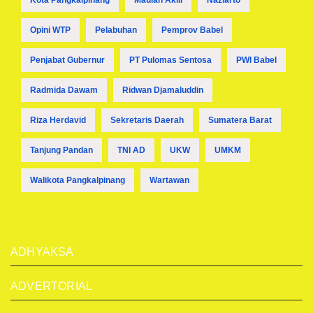
Opini WTP
Pelabuhan
Pemprov Babel
Penjabat Gubernur
PT Pulomas Sentosa
PWI Babel
Radmida Dawam
Ridwan Djamaluddin
Riza Herdavid
Sekretaris Daerah
Sumatera Barat
Tanjung Pandan
TNI AD
UKW
UMKM
Walikota Pangkalpinang
Wartawan
ADHYAKSA
ADVERTORIAL