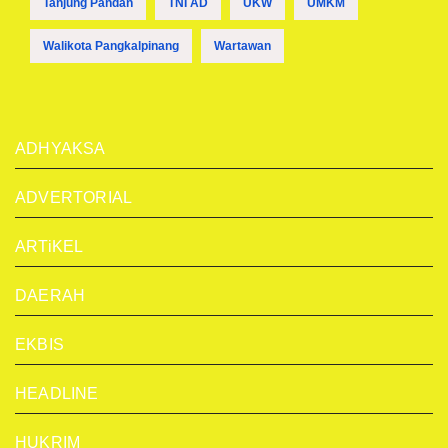
Tanjung Pandan
TNI AD
UKW
UMKM
Walikota Pangkalpinang
Wartawan
ADHYAKSA
ADVERTORIAL
ARTiKEL
DAERAH
EKBIS
HEADLINE
HUKRIM