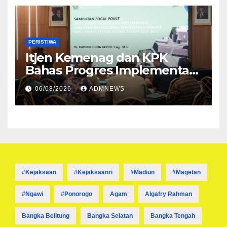
Melibatkan Tersangka FA
PERISTIWA
Itjen Kemenag dan KPK
Bahas Progres Implementasi
Tiga Aksi Stranas
06/08/2026
ADMNEWS
Pencegahan Korupsi
#kejaksaan
#kejaksaanri
#madiun
#magetan
#ngawi
#ponorogo
Agam
Algafry Rahman
Bangka Belitung
Bangka Selatan
Bangka Tengah