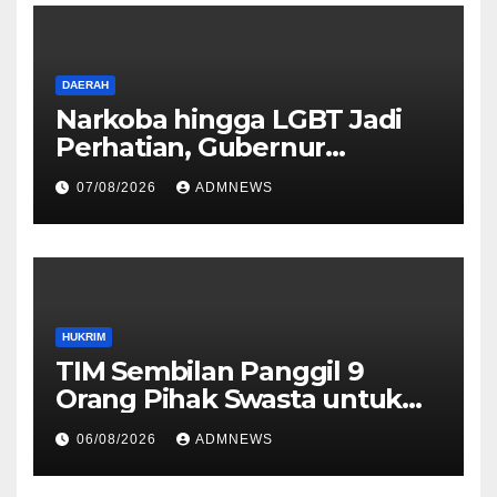
DAERAH
Narkoba hingga LGBT Jadi
Perhatian, Gubernur
Mahyeldi Perkuat Sinergi
07/08/2026
ADMNEWS
HUKRIM
TIM Sembilan Panggil 9
Orang Pihak Swasta untuk
Memperoleh Alat Bukti dan
06/08/2026
ADMNEWS
Memperjelas Konstruksi
Perkara Dugaan TPPU yang