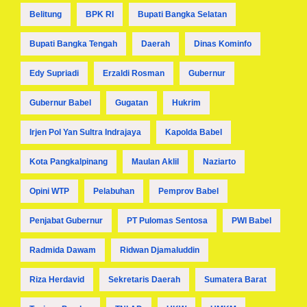
Belitung
BPK RI
Bupati Bangka Selatan
Bupati Bangka Tengah
Daerah
Dinas Kominfo
Edy Supriadi
Erzaldi Rosman
Gubernur
Gubernur Babel
Gugatan
Hukrim
Irjen Pol Yan Sultra Indrajaya
Kapolda Babel
Kota Pangkalpinang
Maulan Aklil
Naziarto
Opini WTP
Pelabuhan
Pemprov Babel
Penjabat Gubernur
PT Pulomas Sentosa
PWI Babel
Radmida Dawam
Ridwan Djamaluddin
Riza Herdavid
Sekretaris Daerah
Sumatera Barat