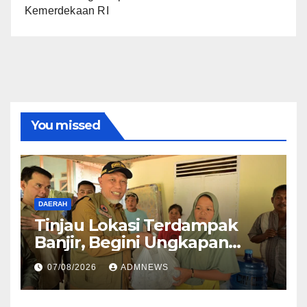
Kemerdekaan RI
You missed
DAERAH
Tinjau Lokasi Terdampak
Banjir, Begini Ungkapan
Mahyeldi
07/08/2026
ADMNEWS