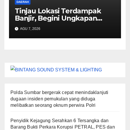
DAERAH
Tinjau Lokasi Terdampak
Banjir, Begini Ungkapan
Mahyeldi
AGU 7, 2026
Polda Sumbar bergerak cepat menindaklanjuti
dugaan insiden pemukulan yang diduga
melibatkan seorang oknum perwira Polri
Penyidik Kejagung Serahkan 6 Tersangka dan
Barang Bukti Perkara Korupsi PETRAL, PES dan