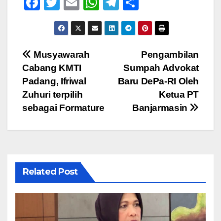
F
T
E
W
T
S
a
wi
m
h
el
h
c
tt
ail
at
e
ar
e
er
s
gr
e
Navigasi
Musyawarah
Pengambilan
b
A
a
Cabang KMTI
Sumpah Advokat
pos
o
p
m
Padang, Ifriwal
Baru DePa-RI Oleh
o
p
Zuhuri terpilih
Ketua PT
sebagai Formature
Banjarmasin
k
Related Post