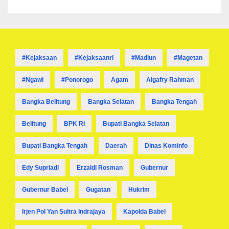
#kejaksaan
#kejaksaanri
#madiun
#magetan
#ngawi
#ponorogo
Agam
Algafry Rahman
Bangka Belitung
Bangka Selatan
Bangka Tengah
Belitung
BPK RI
Bupati Bangka Selatan
Bupati Bangka Tengah
Daerah
Dinas Kominfo
Edy Supriadi
Erzaldi Rosman
Gubernur
Gubernur Babel
Gugatan
Hukrim
Irjen Pol Yan Sultra Indrajaya
Kapolda Babel