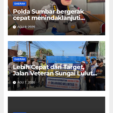
DAERAH
Polda Sumbar bergerak
cepat menindaklanjuti
dugaan insiden pemukulan
AGU 8, 2026
yang diduga melibatkan
seorang oknum perwira Polri
DAERAH
Lebih Cepat dari Target,
Jalan Veteran Sungai Lulut
Dibuka
AGU 7, 2026