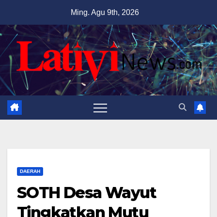
Skip
Ming. Agu 9th, 2026
to
content
DAERAH
SOTH Desa Wayut
Tingkatkan Mutu