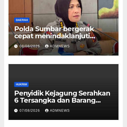
DAERAH
Polda Sumbar bergerak
cepat menindaklanjuti
dugaan insiden pemukulan
08/08/2026
ADMNEWS
yang diduga melibatkan
seorang oknum perwira Polri
HUKRIM
Penyidik Kejagung Serahkan
6 Tersangka dan Barang
Bukti Perkara Korupsi
07/08/2026
ADMNEWS
PETRAL, PES dan ISC ke JPU
Kejari Jakarta Pusat