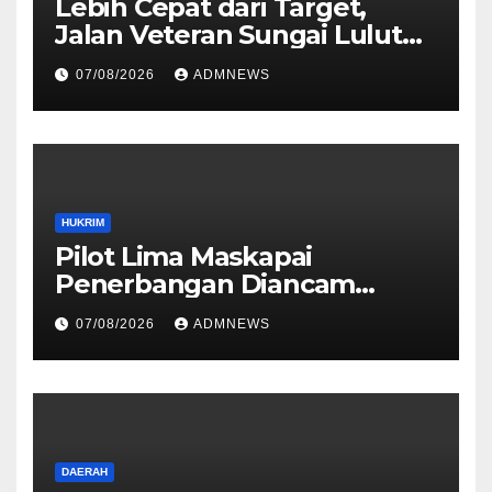
Lebih Cepat dari Target,
Jalan Veteran Sungai Lulut
Dibuka
07/08/2026
ADMNEWS
HUKRIM
Pilot Lima Maskapai
Penerbangan Diancam
Ditembak Mati OPM
07/08/2026
ADMNEWS
DAERAH