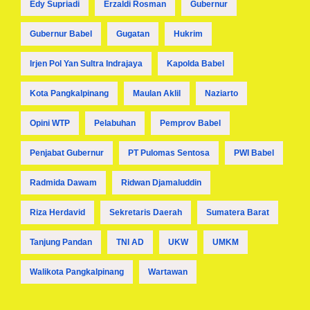
Edy Supriadi
Erzaldi Rosman
Gubernur
Gubernur Babel
Gugatan
Hukrim
Irjen Pol Yan Sultra Indrajaya
Kapolda Babel
Kota Pangkalpinang
Maulan Aklil
Naziarto
Opini WTP
Pelabuhan
Pemprov Babel
Penjabat Gubernur
PT Pulomas Sentosa
PWI Babel
Radmida Dawam
Ridwan Djamaluddin
Riza Herdavid
Sekretaris Daerah
Sumatera Barat
Tanjung Pandan
TNI AD
UKW
UMKM
Walikota Pangkalpinang
Wartawan