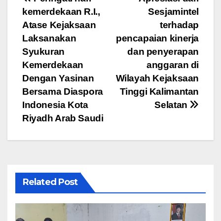
Navigasi
b
A
a
kemerdekaan R.I.,
Sesjamintel
pos
o
p
m
Atase Kejaksaan
terhadap
o
p
Laksanakan
pencapaian kinerja
Syukuran
dan penyerapan
k
Kemerdekaan
anggaran di
Dengan Yasinan
Wilayah Kejaksaan
Bersama Diaspora
Tinggi Kalimantan
Indonesia Kota
Selatan
Riyadh Arab Saudi
Related Post