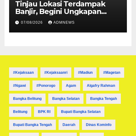
Tinjau Lokasi Terdampak
Banjir, Begini Ungkapan
Mahyeldi
07/08/2026
ADMNEWS
#kejaksaan
#kejaksaanri
#madiun
#magetan
#ngawi
#ponorogo
Agam
Algafry Rahman
Bangka Belitung
Bangka Selatan
Bangka Tengah
Belitung
BPK RI
Bupati Bangka Selatan
Bupati Bangka Tengah
Daerah
Dinas Kominfo