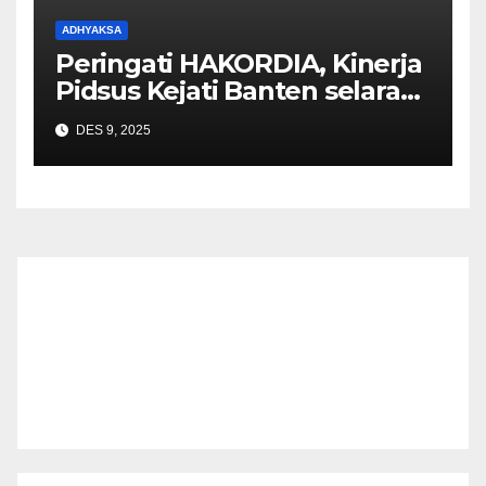
ADHYAKSA
Peringati HAKORDIA, Kinerja
Pidsus Kejati Banten selaras
dengan amanat Jaksa Agung
DES 9, 2025