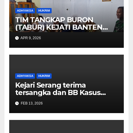
ADHYAKSA
HUKRIM
TIM TANGKAP BURON
(TABUR) KEJATI BANTEN
berhasil Menangkap Maskuri
APR 9, 2026
alias Pak’De DPO KEJARI
TANGSEL
ADHYAKSA
HUKRIM
Kejari Serang terima
tersangka dan BB Kasus
Korupsi jual beli minyak
FEB 13, 2026
goreng curah 2025