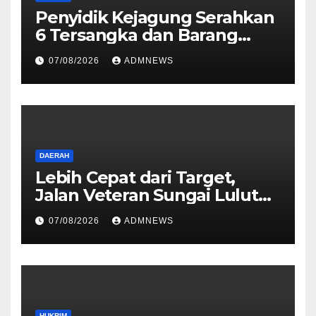
Penyidik Kejagung Serahkan
6 Tersangka dan Barang
Bukti Perkara Korupsi
07/08/2026
ADMNEWS
PETRAL, PES dan ISC ke JPU
Kejari Jakarta Pusat
DAERAH
Lebih Cepat dari Target,
Jalan Veteran Sungai Lulut
Dibuka
07/08/2026
ADMNEWS
HUKRIM