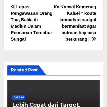
e
er
s
gr
e
Navigasi
Lepas
Ka.Kanwil Kemenag
b
A
a
Pengawasan Orang
Kalsel ” kouta
pos
o
p
m
Tua, Balita di
tambahan sangat
o
p
Madiun Dalam
bermanfaat agar
Pencarian Tercebur
antrean haji bisa
k
Sungai
berkurang,”
Related Post
DAERAH
Lebih Cepat dari Target,