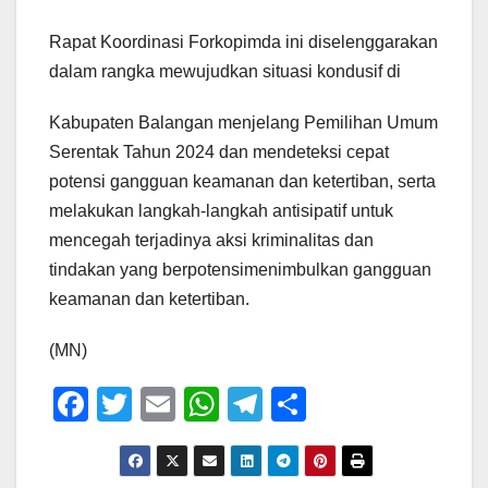
Rapat Koordinasi Forkopimda ini diselenggarakan
dalam rangka mewujudkan situasi kondusif di
Kabupaten Balangan menjelang Pemilihan Umum
Serentak Tahun 2024 dan mendeteksi cepat
potensi gangguan keamanan dan ketertiban, serta
melakukan langkah-langkah antisipatif untuk
mencegah terjadinya aksi kriminalitas dan
tindakan yang berpotensimenimbulkan gangguan
keamanan dan ketertiban.
(MN)
F
T
E
W
T
S
a
wi
m
h
el
h
c
tt
ail
at
e
ar