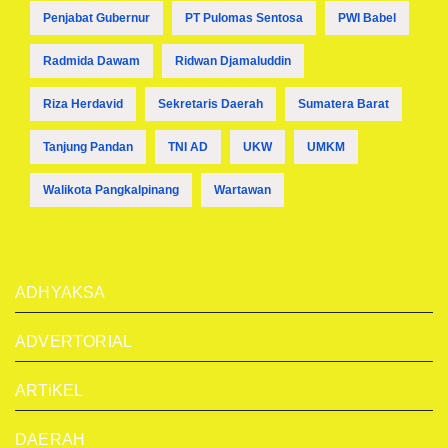
Penjabat Gubernur
PT Pulomas Sentosa
PWI Babel
Radmida Dawam
Ridwan Djamaluddin
Riza Herdavid
Sekretaris Daerah
Sumatera Barat
Tanjung Pandan
TNI AD
UKW
UMKM
Walikota Pangkalpinang
Wartawan
ADHYAKSA
ADVERTORIAL
ARTiKEL
DAERAH